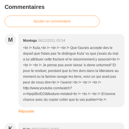
Commentaires
Ajouter un commentaire
M
Moninga
06/12/2011 03:54
<br /> Kula,<br /> <br /> <br /> Que t'aurais accepte des le
depart que t'etais pas 'le distingue Kula' vu que j'avais du mal
a lui attribuer cette fracture et le raisonnement y associe!<br />
<br /> <br /> Je pense pas avoir laisse 'a stone unturned!' Et
pour te resituer, pendant que tu t'en dors dans la litterature au
moment ou la famine ravage les tiens, voici un qui avait pas
peur de nous dire<br /> l'avenir:<br /> <br /> <br />
http://www.youtube.com/watch?
v=HpqiiBoID2I&feature=related<br /> <br /> <br /> Et bonne
chance avec du copier coller que tu vas publier!<br />
Répondre
K