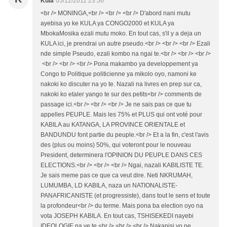
Kula
05/12/2011 23:56
<br /> MONINGA,<br /> <br /> <br /> D'abord nani mutu
ayebisa yo ke KULA ya CONGO2000 et KULA ya
MbokaMosika ezali mutu moko. En tout cas, s'il y a deja un
KULA ici, je prendrai un autre pseudo.<br /> <br /> <br /> Ezali
nde simple Pseudo, ezali kombo na ngai te.<br /> <br /> <br />
<br /> <br /> <br /> Pona makambo ya developpement ya
Congo to Politique politicienne ya mikolo oyo, namoni ke
nakoki ko discuter na yo te. Nazali na livres en prep sur ca,
nakoki ko etaler yango te sur des petits<br /> comments de
passage ici.<br /> <br /> <br /> Je ne sais pas ce que tu
appelles PEUPLE. Mais les 75% et PLUS qui ont voté pour
KABILA au KATANGA, LA PROVINCE ORIENTALE et
BANDUNDU font partie du peuple.<br /> Et a la fin, c'est l'avis
des (plus ou moins) 50%, qui voteront pour le nouveau
President, determinera l'OPINION DU PEUPLE DANS CES
ELECTIONS.<br /> <br /> <br /> Ngai, nazali KABILISTE TE.
Je sais meme pas ce que ca veut dire. Neti NKRUMAH,
LUMUMBA, LD KABILA, naza un NATIONALISTE-
PANAFRICANISTE (et progressiste), dans tout le sens et toute
la profondeur<br /> du terme. Mais pona ba election oyo na
vota JOSEPH KABILA. En tout cas, TSHISEKEDI nayebi
IDEOLOGIE na ye te.<br /> <br /> <br /> Nakanisi yo pe