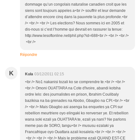
dommage qu’un congolais naturalise canadien croit que les
siens sont toujours appeles a<br /> souffrir et leur demande
d’attendre encore cinq dans la pauvrete la plus profonde.<br
/> <br /> <br /> Les elections? Nous sommes ici en 2005 et
dis-nous si c’est l’homme qui devrait en rassurer la tenue:
http://www.lesoftonline.net/phil.php?id=688<br /> <br /> <br />
<br />
Répondre
K
Kula
03/12/2011 02:15
<br /> No1 nakanisi tozali ko se comprendre te.<br /> <br />
<br /> Omoni OUATTARA na Cote d'Ivoire, abandi kotsha
ordre lelo: des journalistes en prison, Ibrahim Coulibaly
bazikisa na ba grenades na Abobo, Gbagbo na CPI.<br /> <br
/> <br /> Mais Gbagbo asi asenga ba enquetes ya CPI sur
rebellion meurtriere oyo elingaki ko renverser ye. Et rebellion
wana soki ezali ya OUATTARA te, ezali ya nani? Ne parlons
meme pas de SORO, tangu<br /> mususu ezalaki ya
Francafrique oyo Ouattara azali kosalela.<br /> <br /> <br />
<br /> <br /> <br /> Mais le probleme ezali QUAND EST-CE