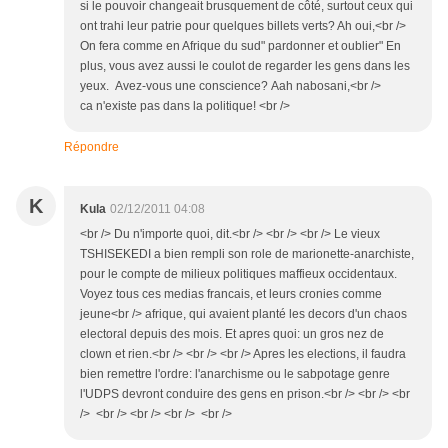
si le pouvoir changeait brusquement de côté, surtout ceux qui
ont trahi leur patrie pour quelques billets verts? Ah oui,<br />
On fera comme en Afrique du sud" pardonner et oublier" En
plus, vous avez aussi le coulot de regarder les gens dans les
yeux. Avez-vous une conscience? Aah nabosani,<br />
ca n'existe pas dans la politique! <br />
Répondre
K
Kula
02/12/2011 04:08
<br /> Du n'importe quoi, dit.<br /> <br /> <br /> Le vieux
TSHISEKEDI a bien rempli son role de marionette-anarchiste,
pour le compte de milieux politiques maffieux occidentaux.
Voyez tous ces medias francais, et leurs cronies comme
jeune<br /> afrique, qui avaient planté les decors d'un chaos
electoral depuis des mois. Et apres quoi: un gros nez de
clown et rien.<br /> <br /> <br /> Apres les elections, il faudra
bien remettre l'ordre: l'anarchisme ou le sabpotage genre
l'UDPS devront conduire des gens en prison.<br /> <br /> <br
/> <br /> <br /> <br /> <br />