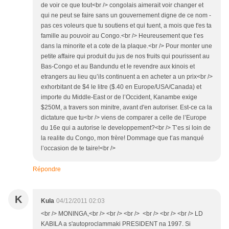
de voir ce que tout<br /> congolais aimerait voir changer et
qui ne peut se faire sans un gouvernement digne de ce nom -
pas ces voleurs que tu soutiens et qui tuent, a mois que t'es ta
famille au pouvoir au Congo.<br /> Heureusement que t’es
dans la minorite et a cote de la plaque.<br /> Pour monter une
petite affaire qui produit du jus de nos fruits qui pourissent au
Bas-Congo et au Bandundu et le revendre aux kinois et
etrangers au lieu qu’ils continuent a en acheter a un prix<br />
exhorbitant de $4 le litre ($.40 en Europe/USA/Canada) et
importe du Middle-East or de l’Occident, Kanambe exige
$250M, a travers son minitre, avant d'en autoriser. Est-ce ca la
dictature que tu<br /> viens de comparer a celle de l’Europe
du 16e qui a autorise le developpement?<br /> T’es si loin de
la realite du Congo, mon frère! Dommage que t’as manqué
l’occasion de te taire!<br />
Répondre
K
Kula
04/12/2011 02:03
<br /> MONINGA,<br /> <br /> <br /> <br /> <br /> <br /> LD
KABILA a s'autoproclammaki PRESIDENT na 1997. Si