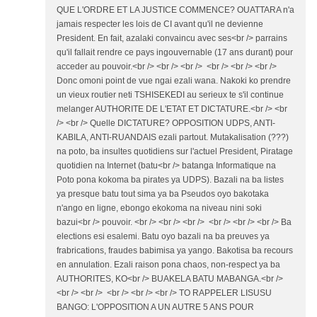
QUE L'ORDRE ET LA JUSTICE COMMENCE? OUATTARA n'a
jamais respecter les lois de CI avant qu'il ne devienne
President. En fait, azalaki convaincu avec ses<br /> parrains
qu'il fallait rendre ce pays ingouvernable (17 ans durant) pour
acceder au pouvoir.<br /> <br /> <br /> <br /> <br /> <br />
Donc omoni point de vue ngai ezali wana. Nakoki ko prendre
un vieux routier neti TSHISEKEDI au serieux te s'il continue
melanger AUTHORITE DE L'ETAT ET DICTATURE.<br /> <br
/> <br /> Quelle DICTATURE? OPPOSITION UDPS, ANTI-
KABILA, ANTI-RUANDAIS ezali partout. Mutakalisation (???)
na poto, ba insultes quotidiens sur l'actuel President, Piratage
quotidien na Internet (batu<br /> batanga Informatique na
Poto pona kokoma ba pirates ya UDPS). Bazali na ba listes
ya presque batu tout sima ya ba Pseudos oyo bakotaka
n'ango en ligne, ebongo ekokoma na niveau nini soki
bazui<br /> pouvoir. <br /> <br /> <br /> <br /> <br /> <br /> Ba
elections esi esalemi. Batu oyo bazali na ba preuves ya
frabrications, fraudes babimisa ya yango. Bakotisa ba recours
en annulation. Ezali raison pona chaos, non-respect ya ba
AUTHORITES, KO<br /> BUAKELA BATU MABANGA.<br />
<br /> <br /> <br /> <br /> <br /> TO RAPPELER LISUSU
BANGO: L'OPPOSITION A UN AUTRE 5 ANS POUR