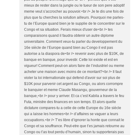
mieux de rester dans la jungle ou le tueur de son pere adoptif
meme veut s’accrocher au pouvoir.<br /> Je te dis une fois de
plus que tu cherches la solution ailleurs. Pourquoi me parles-
tu de l’Europe quand bien je te supplie de te concentrer sur le
Congo et sa situation. Ferais mieux d'user de<br /> tes
comparaisons quand il faudra obtenir un autre diplome
universitaire. Comment veux-tu parler du developpement du
16e siècle de l’Europe quand bien au Congo il est pas
autorise a la diaspora de<br /> revenir avec plus de $10K, de
banque en banque, pour investir. Cette loi existe et est en
vigueur! Comment peut-on alors faire de l’industriel ou meme
acheter une maison avec moins de ce montant?<br /> Il faut
violer la loi internationale qui defend d'avoir sur soi plus de
$10K pour parvenir cet argent au Congo, ou alors corrompre
le banquier et meme Claude Masangu, gouverneur de la
banque,<br /> pour y arriver. Et ca c’est Kabila a travers le feu
Futa, ministre des finances en son temps. Et alors quelle
dictature compares-tu a celle de cette Europe du 16e siècle
qui a laisse les hommes<br /> d’affaires se vaguer a leurs
occupations.<br /> T’es libre d’ignorer la honte que connait le
Congo et sa souffrance. Peut-etre que t’es jamais retourne au
Congo ou t’as tout perdu d’humain, sinon tu supporterais pas