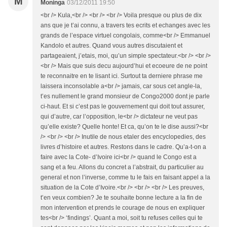
M
Moninga
03/12/2011 19:50
<br /> Kula,<br /> <br /> <br /> Voila presque ou plus de dix
ans que je t’ai connu, a travers tes ecrits et echanges avec les
grands de l’espace virtuel congolais, comme<br /> Emmanuel
Kandolo et autres. Quand vous autres discutaient et
partageaient, j’etais, moi, qu’un simple spectateur.<br /> <br />
<br /> Mais que suis decu aujourd’hui et ecoeure de ne point
te reconnaitre en te lisant ici. Surtout ta derniere phrase me
laissera inconsolable a<br /> jamais, car sous cet angle-la,
t’es nullement le grand monsieur de Congo2000 dont je parle
ci-haut. Et si c’est pas le gouvernement qui doit tout assurer,
qui d’autre, car l’opposition, le<br /> dictateur ne veut pas
qu’elle existe? Quelle honte! Et ca, qu’on te le dise aussi?<br
/> <br /> <br /> Inutile de nous etaler des encyclopedies, des
livres d’histoire et autres. Restons dans le cadre. Qu’a-t-on a
faire avec la Cote- d’Ivoire ici<br /> quand le Congo est a
sang et a feu. Allons du concret a l’abstrait, du particulier au
general et non l’inverse, comme tu le fais en faisant appel a la
situation de la Cote d’Ivoire.<br /> <br /> <br /> Les preuves,
t’en veux combien? Je te souhaite bonne lecture a la fin de
mon intervention et prends le courage de nous en expliquer
tes<br /> ‘findings’. Quant a moi, soit tu refuses celles qui te