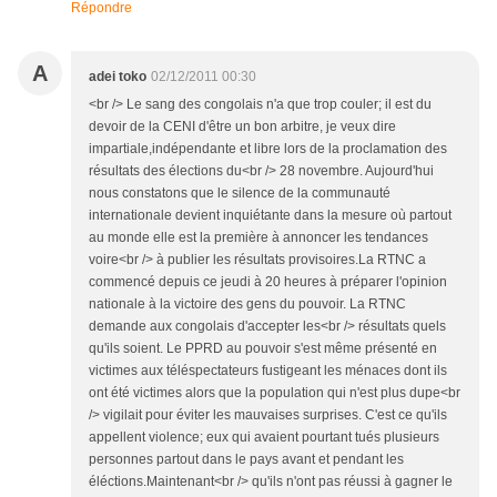
Répondre
A
adei toko
02/12/2011 00:30
<br /> Le sang des congolais n'a que trop couler; il est du
devoir de la CENI d'être un bon arbitre, je veux dire
impartiale,indépendante et libre lors de la proclamation des
résultats des élections du<br /> 28 novembre. Aujourd'hui
nous constatons que le silence de la communauté
internationale devient inquiétante dans la mesure où partout
au monde elle est la première à annoncer les tendances
voire<br /> à publier les résultats provisoires.La RTNC a
commencé depuis ce jeudi à 20 heures à préparer l'opinion
nationale à la victoire des gens du pouvoir. La RTNC
demande aux congolais d'accepter les<br /> résultats quels
qu'ils soient. Le PPRD au pouvoir s'est même présenté en
victimes aux téléspectateurs fustigeant les ménaces dont ils
ont été victimes alors que la population qui n'est plus dupe<br
/> vigilait pour éviter les mauvaises surprises. C'est ce qu'ils
appellent violence; eux qui avaient pourtant tués plusieurs
personnes partout dans le pays avant et pendant les
éléctions.Maintenant<br /> qu'ils n'ont pas réussi à gagner le