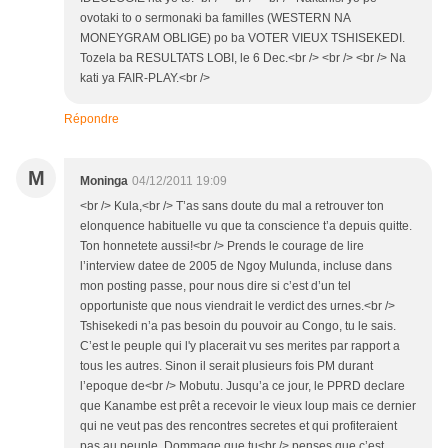
ovotaki to o sermonaki ba familles (WESTERN NA
MONEYGRAM OBLIGE) po ba VOTER VIEUX TSHISEKEDI.
Tozela ba RESULTATS LOBI, le 6 Dec.<br /> <br /> <br /> Na
kati ya FAIR-PLAY.<br />
Répondre
M
Moninga
04/12/2011 19:09
<br /> Kula,<br /> T’as sans doute du mal a retrouver ton
elonquence habituelle vu que ta conscience t’a depuis quitte.
Ton honnetete aussi!<br /> Prends le courage de lire
l’interview datee de 2005 de Ngoy Mulunda, incluse dans
mon posting passe, pour nous dire si c’est d’un tel
opportuniste que nous viendrait le verdict des urnes.<br />
Tshisekedi n’a pas besoin du pouvoir au Congo, tu le sais.
C’est le peuple qui l'y placerait vu ses merites par rapport a
tous les autres. Sinon il serait plusieurs fois PM durant
l’epoque de<br /> Mobutu. Jusqu’a ce jour, le PPRD declare
que Kanambe est prêt a recevoir le vieux loup mais ce dernier
qui ne veut pas des rencontres secretes et qui profiteraient
pas au peuple. Dommage que tu<br /> penses que c’est