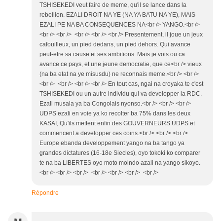
TSHISEKEDI veut faire de meme, qu'il se lance dans la
rebellion. EZALI DROIT NA YE (NA YA BATU NA YE), MAIS
EZALI PE NA BA CONSEQUENCES NA<br /> YANGO.<br />
<br /> <br /> <br /> <br /> <br /> Presentement, il joue un jeux
cafouilleux, un pied dedans, un pied dehors. Qui avance
peut-etre sa cause et ses ambitions. Mais je vois ou ca
avance ce pays, et une jeune democratie, que ce<br /> vieux
(na ba etat na ye misusdu) ne reconnais meme.<br /> <br />
<br /> <br /> <br /> <br /> En tout cas, ngai na croyaka te c'est
TSHISEKEDI ou un autre individu qui va developper la RDC.
Ezali musala ya ba Congolais nyonso.<br /> <br /> <br />
UDPS ezali en voie ya ko recolter ba 75% dans les deux
KASAI, Qu'ils mettent enfin des GOUVERNEURS UDPS et
commencent a developper ces coins.<br /> <br /> <br />
Europe ebanda developpement yango na ba tango ya
grandes dictatures (16-18e Siecles), oyo tokoki ko comparer
te na ba LIBERTES oyo moto moindo azali na yango sikoyo.
<br /> <br /> <br /> <br /> <br /> <br /> <br />
Répondre