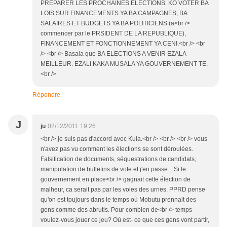
PREPARER LES PROCHAINES ELECTIONS. KO VOTER BA
LOIS SUR FINANCEMENTS YA BA CAMPAGNES, BA
SALAIRES ET BUDGETS YA BA POLITICIENS (a<br />
commencer par le PRSIDENT DE LA REPUBLIQUE),
FINANCEMENT ET FONCTIONNEMENT YA CENI.<br /> <br
/> <br /> Basala que BA ELECTIONS A VENIR EZALA
MEILLEUR. EZALI KAKA MUSALA YA GOUVERNEMENT TE.
<br />
Répondre
J
ju
02/12/2011 19:26
<br /> je suis pas d'accord avec Kula.<br /> <br /> <br /> vous
n'avez pas vu comment les élections se sont déroulées.
Falsification de documents, séquestrations de candidats,
manipulation de bulletins de vote et j'en passe... Si le
gouvernement en place<br /> gagnait cette élection de
malheur, ca serait pas par les voies des urnes. PPRD pense
qu'on est toujours dans le temps où Mobutu prennait des
gens comme des abrutis. Pour combien de<br /> temps
voulez-vous jouer ce jeu? Où est- ce que ces gens vont partir,