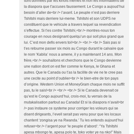
sont donnees par les kinois memes et non les informatiens de
la diaspora que t’accuses faussement. Le Congo a aujoud’hui
besoin d’aller de<br /> l’avant. Le peuple n’est pas derriere
Tshitshi mais derriere lui-meme. Tshitshi et son UDPS ne
constituent que le vehicule a travers lequel sa revendication
s’effectue. Si t’es contre Tshitshi,<br /> montres-nous ton
courage en nous designant quelqu’un qui soit plus grand que
lui. C’est mon defis envers toi!<br /> <br /> <br /> Sais pas si
t’es retourne passer six mois au Congo durant le calvaire que
le nom ‘Kabila’ nous a amene, il y a maintenant 14 ans. Mon
frère,<br /> souhaitons et cherchons que le Congo devienne
une nation dont on est fier comme le Kenya, le Ghana et
autres. Que le Canada ou t’as la facilite de vie ne te cree pas
une cecite au point d’oublier<br /> le bien-etre de ton pays
d’origine. Western Union et MoneyGram chaque mois ne suffit
pas, tu le sais!<br /> <br /> <br /> Si le Canada devenait ce
qu’est le Congo aujourd’hui, crois-moi, tu verrais de la
mutakalisation partout au Canada! Et si la diaspora n’avait<br
/> pas instaure ce systeme pour corriger les voleurs qui se
disent dirigeants, l’eveil serait pas venu pour que les locaux
chantent ‘zongisa ye na Rwanda.’ Tu les entends aujourd’hui
refuser<br /> l’argent pour ‘le peuple d’abord’: “Ya Tshitshi
apesa mbongo te, apesa polo te, toko voter ye na nko!” Mais