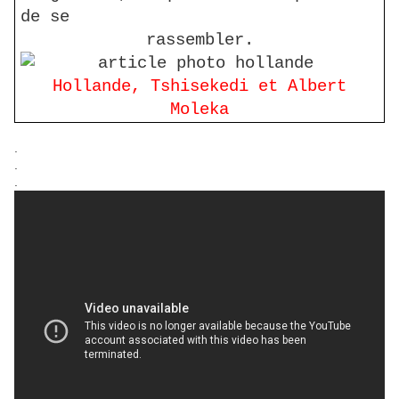
de se
rassembler.
Hollande, Tshisekedi et Albert
Moleka
.
.
.