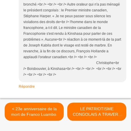
bronché.<br /> <br /> <br /> Autre orateur qui n'a pas ménagé
le président congolais : le Premier ministre canadien,
Stéphane Harper. « Je ne peux passer sous silence les
violations des droits de<br /> l'homme dans le monde
francophone, a-t-il dit. Le ministre canadien de la
Francophonie s'est rendu à Kinshasa pour parler de ces
problèmes ». Aucune<br /> réaction à ce moment-là de la part
de Joseph Kabila dont le visage est resté de marbre. En
revanche, à la fin de ce discours, François Hollande a
applaudi l'orateur canadien.<br /> <br /> <br />
Christophe<br
/> Boisbouvier, à Kinshasa<br /> <br /> <br /> <br /> <br /> <br
/> <br /> <br /> <br />
Répondre
< 23e anniversaire de la
LE PATRIOTISME
mort de Franco Luambo.
CONGOLAIS A TRAVERS
LES CHANSONS >