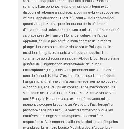
sont beaucoup plus parlants que des paroles. Dans les
sommets francophones, quand un orateur a terminé son
discours et retourne à sa place, la coutume<br /> veut que ses
voisins l'applaudissent. C'est le « salut ». Mais ce vendredi,
quand Joseph Kabila, premier orateur de la cérémonie
d'ouverture, est redescendu de son pupitre et<br /> a regagné
sa place près de François Hollande, celui-ci ne l'a pas
applaudi, ne lui a pas serré la main et est resté le regard
plongé dans ses notes.<br /> <br /> <br /> Puis, quand le
president français est monté à son tour au pupitre, il a
commencé son discours en saluant Abdou Diouf, le secrétaire
général de l'Organisation internationale de la<br />
Francophonie (OIF), mais sans prononcer une seule fois le
nom de Joseph Kabila. C'est dire l'état d'esprit du président
français ici à Kinshasa : il n'a pas ménagé son homologue<br
/> congolais, et aurait pu en conséquence mécontenter une
salle toute acquise à Joseph Kabila.<br /> <br /> <br /> Mais
non ! François Hollande a été ovationné, notamment au
moment d'évoquer la guerre au Kivu, dans l'Est, lorsqu'il a
prononcé cette phrase : « Je veux réaffirmer<br /> que les
frontières du Congo sont intangibles et doivent être
respectées ». A ce moment d'ailleurs, la chef de la délégation
rwandaise, la ministre Louise Mushikiwabo, n'a pas<br />