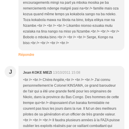
encouragements mingi na part ya mboka mosika pe ba
remerciements ndenge malgré pasi na<br /> famille mais oza
kozua quand même temps ya kokabola sango na ba ndeko.
Toza kokabola mawa na libota na bino, totiya elikya nse na
Nzambe.<br /> <br /> <br /> Likambo nionso ezuaka mutu
ezalaka na tina nango na miso ya Nzambe.<br /> <br /> <br />
Boboto o mboka bino.<br /> <br /> <br /> Serge, Kongo na
biso.<br /> <br /> <br /> <br />
Répondre
J
Jean KOKE MIEZI
13/10/2011 15:08
<br /> <br /> Chère Angèle,<br /> <br /> <br /> J'ai connu
personnellement le Colonel KINSAMA, ce grand baroudeur
de l'air qui a été une grande fierté pour les originaires de
Nkolo, dans la province du Bas Congo. Des hommes de cette
trempe qui<br /> disposaient d'un baraka formidable ne
courent pas tous les jours dans la rue. Il fut un des meilleurs
pilotes de sa génération et un officier de très grande valeur.
<br /> <br /> <br /> Il faudra plusieurs années à la FAZA puisse
oublier les exploits réalisés par ce vaillant combattant qui