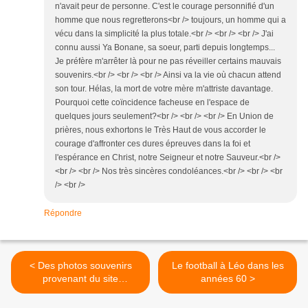
n'avait peur de personne. C'est le courage personnifié d'un
homme que nous regretterons<br /> toujours, un homme qui a
vécu dans la simplicité la plus totale.<br /> <br /> <br /> J'ai
connu aussi Ya Bonane, sa soeur, parti depuis longtemps...
Je préfère m'arrêter là pour ne pas réveiller certains mauvais
souvenirs.<br /> <br /> <br /> Ainsi va la vie où chacun attend
son tour. Hélas, la mort de votre mère m'attriste davantage.
Pourquoi cette coïncidence facheuse en l'espace de
quelques jours seulement?<br /> <br /> <br /> En Union de
prières, nous exhortons le Très Haut de vous accorder le
courage d'affronter ces dures épreuves dans la foi et
l'espérance en Christ, notre Seigneur et notre Sauveur.<br />
<br /> <br /> Nos très sincères condoléances.<br /> <br /> <br
/> <br />
Répondre
< Des photos souvenirs
Le football à Léo dans les
provenant du site
années 60 >
Stanleyville.be