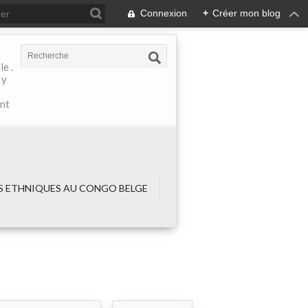
Connexion
+
Créer mon blog
e .
 y
ant
 ETHNIQUES AU CONGO BELGE