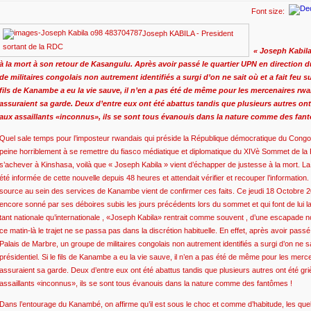
Font size:
Joseph KABILA - President
sortant de la RDC
« Joseph Kabila
à la mort à son retour de Kasangulu. Après avoir passé le quartier UPN en direction 
de militaires congolais non autrement identifiés a surgi d’on ne sait où et a fait feu sur
fils de Kanambe a eu la vie sauve, il n’en a pas été de même pour les mercenaires rw
assuraient sa garde. Deux d’entre eux ont été abattus tandis que plusieurs autres on
aux assaillants «inconnus», ils se sont tous évanouis dans la nature comme des fan
Quel sale temps pour l’imposteur rwandais qui préside la République démocratique du Congo! 
peine horriblement à se remettre du fiasco médiatique et diplomatique du XIVè Sommet de la 
s’achever à Kinshasa, voilà que « Joseph Kabila » vient d’échapper de justesse à la mort. La 
été informée de cette nouvelle depuis 48 heures et attendait vérifier et recouper l’information
source au sein des services de Kanambe vient de confirmer ces faits. Ce jeudi 18 Octobre 
encore sonné par ses déboires subis les jours précédents lors du sommet et qui font de lui la
tant nationale qu’internationale , «Joseph Kabila» rentrait comme souvent , d’une escapade no
ce matin-là le trajet ne se passa pas dans la discrétion habituelle. En effet, après avoir pass
Palais de Marbre, un groupe de militaires congolais non autrement identifiés a surgi d’on ne sai
présidentiel. Si le fils de Kanambe a eu la vie sauve, il n’en a pas été de même pour les mer
assuraient sa garde. Deux d’entre eux ont été abattus tandis que plusieurs autres ont été g
assaillants «inconnus», ils se sont tous évanouis dans la nature comme des fantômes !
Dans l’entourage du Kanambé, on affirme qu’il est sous le choc et comme d’habitude, les quel