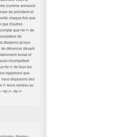
éférée (comme annoncé
nare de président et
révolte chaque fois que
i que d'autres
a compte que<br /> de
 usurpateur de
 la diaspora qu'aux
ge de dénoncer devant
élabrement social et
aussi incompétent
x<br /> de tous les
vous rappelons que
où nous disposons des
r /> leurs ventres au
> <br /> <br />
balobaka. Pasteur