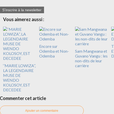
S'inscrire à la newsletter
Vous aimerez aussi :
Encore sur
T
Odemba et Non-
Sam Mangwana et
E
Odemba
Guvano Vangu : les
D
non-dits de leur
‘’MARIE LOWIZA’’,
carrière
LA LEGENDAIRE
MUSE DE
WENDO
KOLOSOY, EST
DECEDEE
Commenter cet article
Ajouter un commentaire