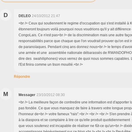
D
DELEO
24/10/2012 21:47
<br /> Ceux qui soutiennent le regime d'occupation qui s'est installé à
étonneront toujours voilà pourquoi nous voudrions qu'il y ait différenc
CongoLais. Ce n'est pas<br /> de la discrimination mais une autre faç
responsabilités parce que chaque que l'on voudrait prouver qu'on est inf
de paranoïaques. Pendant cinq ans donnez nous<br /> le temps d'avo
une armée et une assemblée nationale débarassés de RWANDOPHON
dire des swahiliphones) vous verrez de quoi nous sommes capables. L
l'Est finira comme un tison mouillé.<br />
Répondre
M
Messager
23/10/2012 08:30
<br /> La meilleure façon de contredire une information est d'apporter l
pas fondée. Ce que vous manquez de faire à travers votre longue pro
l'honneur de<br /> votre fameux "rais".<br /> <br /> <br /> S'en prendre
à la diaspora et se complaire à lire ce qu'elle produit quotidiennemen
que vous soutenez est incapable de réaliser ne fût-ce qu'un<br /> dix
accomplissons bénévolement sur ce blog.<br /> <br /> <br /> Peut-être