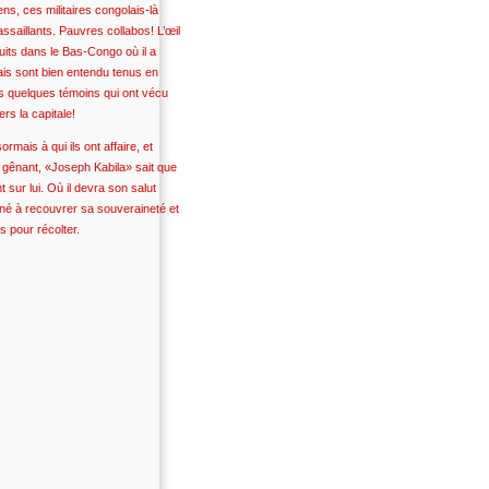
ns, ces militaires congolais-là
saillants. Pauvres collabos! L’œil
nuits dans le Bas-Congo où il a
ais sont bien entendu tenus en
des quelques témoins qui ont vécu
rs la capitale!
rmais à qui ils ont affaire, et
t gênant, «Joseph Kabila» sait que
sur lui. Où il devra son salut
iné à recouvrer sa souveraineté et
s pour récolter.