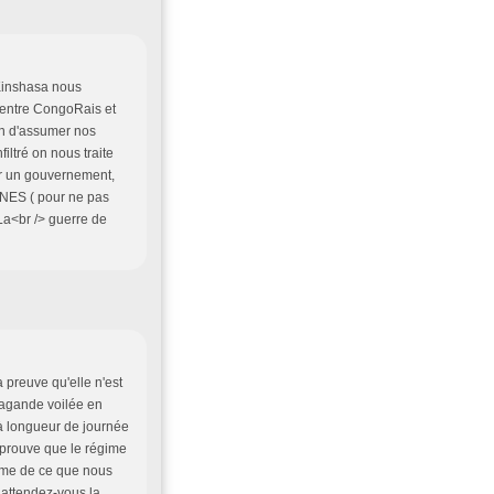
 Kinshasa nous
e entre CongoRais et
on d'assumer nos
iltré on nous traite
ir un gouvernement,
ES ( pour ne pas
a<br /> guerre de
a preuve qu'elle n'est
pagande voilée en
 à longueur de journée
t prouve que le régime
ième de ce que nous
 attendez-vous la