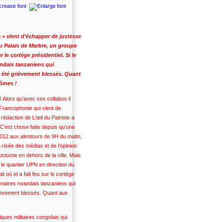
 » vient d’échapper de justesse
du Palais de Marbre, un groupe
 le cortège présidentiel. Si le
andais tanzaniens qui
t été grièvement blessés. Quant
tômes !
Alors qu’avec ses collabos il
Francophonie qui vient de
rédaction de L’œil du Patriote a
. C’est chose faite depuis qu’une
2012 aux alentours de 9H du matin,
 risée des médias et de l’opinion
cturne en dehors de la ville. Mais
é le quartier UPN en direction du
t où et a fait feu sur le cortège
cenaires rwandais tanzaniens qui
rièvement blessés. Quant aux
ques militaires congolais qui