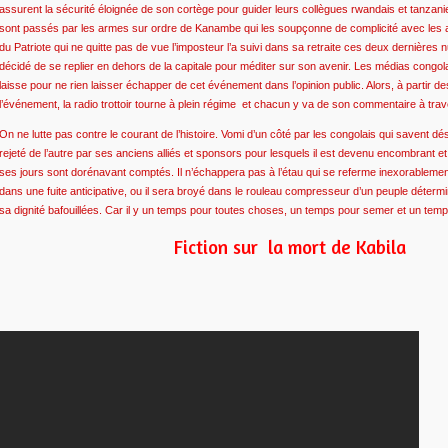
assurent la sécurité éloignée de son cortège pour guider leurs collègues rwandais et tanzanie
sont passés par les armes sur ordre de Kanambe qui les soupçonne de complicité avec les as
du Patriote qui ne quitte pas de vue l’imposteur l’a suivi dans sa retraite ces deux dernières 
décidé de se replier en dehors de la capitale pour méditer sur son avenir. Les médias congol
laisse pour ne rien laisser échapper de cet événement dans l’opinion public. Alors, à partir 
l’événement, la radio trottoir tourne à plein régime et chacun y va de son commentaire à trave
On ne lutte pas contre le courant de l’histoire. Vomi d’un côté par les congolais qui savent déso
rejeté de l’autre par ses anciens alliés et sponsors pour lesquels il est devenu encombrant e
ses jours sont dorénavant comptés. Il n’échappera pas à l’étau qui se referme inexorablement 
dans une fuite anticipative, ou il sera broyé dans le rouleau compresseur d’un peuple déterm
sa dignité bafouillées. Car il y un temps pour toutes choses, un temps pour semer et un temp
Fiction sur la mort de Kabila