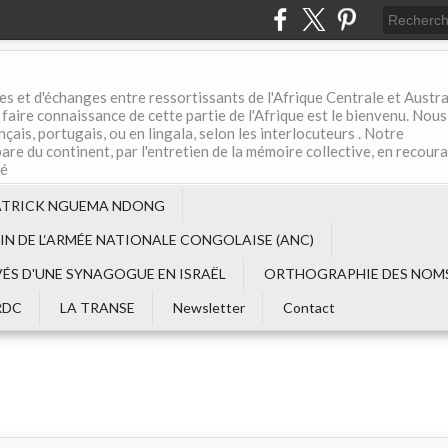
es et d'échanges entre ressortissants de l'Afrique Centrale et Austral
aire connaissance de cette partie de l'Afrique est le bienvenu. Nous
çais, portugais, ou en lingala, selon les interlocuteurs . Notre
are du continent, par l'entretien de la mémoire collective, en recour
té
ATRICK NGUEMA NDONG
EIN DE L‘ARMÉE NATIONALE CONGOLAISE (ANC)
VÉS D'UNE SYNAGOGUE EN ISRAËL
ORTHOGRAPHIE DES NOMS
RDC
LA TRANSE
Newsletter
Contact