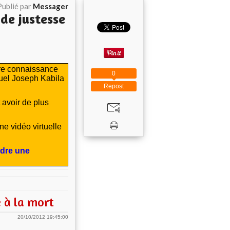
Publié par
Messager
de justesse
ire connaissance
0
quel Joseph Kabila
Repost
 avoir de plus
e vidéo virtuelle
indre une
 à la mort
20/10/2012 19:45:00