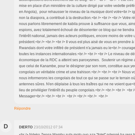
mise en place d'un ministère de la culture dirigé par votre vedette pr
en Angola), pour rehausser le niveau de la musique dont votre<br /> ig
non la diaspora, a contribué à la destruction.<br /> <br /> <br /> Votre 
nous parlons libremement de kabila prouve à suffisance que vous, ains
espions, avez totalement échoué de désorienter ce blog qui ne tiendr
l'intérêt national, jamais des acteurs politiques, encore moins de votre
président.<br /> <br /> <br /> Il vous est plus aisé de vous en prendre à
Rwandais dont votre infiltré de président n'a jamais eu le<br /> coura
toutes les instances internationales.<br /> <br /> <br /> Le niveau de d
économique de la RDC a atteint ses paroxysmes. Soutenir un régime 
que celui de Kanambe, pour le désigner par son nom, constitue aux yeu
congolais un véritable crime et une trahison.<br /> <br /> <br /> Nous 
nous informerons les congolais de tout ce qui se passe sur le terrain 
antennes sûres. N'en déplaise à tous les traîtres qui ne ne voient que<b
lieu de privilégier l'intérêt du peuple congolais.<br /> <br /> <br /> <br /
Messager<br /> <br /> <br /> <br /> <br /> <br /> <br />
Répondre
D
DIERTO
23/10/2012 07:34
<br /> Ndeko Zenga Mambu suta moto oyo aza "fotet" ndengé ba ress 