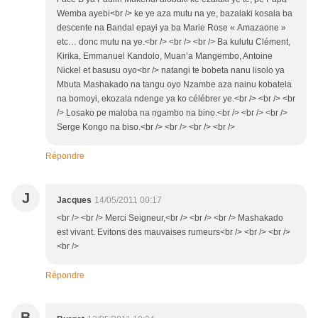
Wemba ayebi<br /> ke ye aza mutu na ye, bazalaki kosala ba
descente na Bandal epayi ya ba Marie Rose « Amazaone »
etc… donc mutu na ye.<br /> <br /> <br /> Ba kulutu Clément,
Kirika, Emmanuel Kandolo, Muan’a Mangembo, Antoine
Nickel et basusu oyo<br /> natangi te bobeta nanu lisolo ya
Mbuta Mashakado na tangu oyo Nzambe aza nainu kobatela
na bomoyi, ekozala ndenge ya ko célébrer ye.<br /> <br /> <br
/> Losako pe maloba na ngambo na bino.<br /> <br /> <br />
Serge Kongo na biso.<br /> <br /> <br /> <br />
Répondre
J
Jacques
14/05/2011 00:17
<br /> <br /> Merci Seigneur,<br /> <br /> <br /> Mashakado
est vivant. Evitons des mauvaises rumeurs<br /> <br /> <br />
<br />
Répondre
B