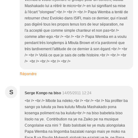
Mashakado lui a rétiré le micro<br /> en lui signifiant sa mise
à l'écart "olongwe".<br /> <br /> <br /> Papa Wemba a tenté de
retourner chez Evoloko dans ISIFI, mais ce dernier, qui n'avait
pas digéré tous les propos tenus lors de leur séparation, ne
l'a accepté que comme simple chanteur et non pas<br />
comme alter-ego.<br /> <br /> <br /> Papa Wemba en a voulu
pendant très longtemps à Mbuta Brown et n'a pardonné que
très tardivement l'attitude de ce dernier à son égard.<br /> <br
/> <br /> Voilà ce que je sais de cette histoire.<br /> <br /> <br
/> <br /> <br /> <br /> <br />
Répondre
S
Serge Kongo na biso
14/05/2011 12:24
<br /> <br /> Mbote ba ndeko,<br /> <br /> <br /> Na profiter ba
sango ya lukuta ya liwa kulutu Mbuta Mashakado pona
kosenga poliment na ba kulutu<br /> na biso babetela biso
lisolo na ye. Contribution na ye na Zaiko pe na musique
Congolaise eza nini ? Bato balobaki ke ye mutu alongolaka
Papa Wemba na lingomba bazalaki nango mais ye moko na
Face B ya Paulin Mukendi alobaki ke ezalaki ye te, pe Papa