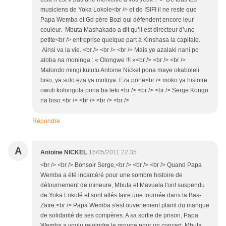
musiciens de Yoka Lokole<br /> et de ISIFI il ne reste que
Papa Wemba et Gd père Bozi qui défendent encore leur
couleur. Mbuta Mashakado a dit qu’il est directeur d’une
petite<br /> entreprise quelque part à Kinshasa la capitale.
Ainsi va la vie. <br /> <br /> <br /> Mais ye azalaki nani po
aloba na moninga : « Olongwe !!! »<br /> <br /> <br />
Matondo mingi kulutu Antoine Nickel pona maye okaboleli
biso, ya solo eza ya motuya. Eza porte<br /> moko ya histoire
owuti kofongola pona ba leki.<br /> <br /> <br /> Serge Kongo
na biso.<br /> <br /> <br /> <br />
Répondre
A
Antoine NICKEL
16/05/2011 22:35
<br /> <br /> Bonsoir Serge,<br /> <br /> <br /> Quand Papa
Wemba a été incarcéré pour une sombre histoire de
détournement de mineure, Mbuta et Mavuela l'ont suspendu
de Yoka Lokolé et sont allés faire une tournée dans la Bas-
Zaïre.<br /> Papa Wemba s'est ouvertement plaint du manque
de solidarité de ses compères. A sa sortie de prison, Papa
Wemba a voulu rejoindre le groupe pour un concert, Mbuta