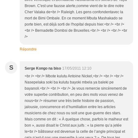
Brown. C'est une fausse alerte,comme vient de le dire notre
Cher Valaka de<br /> Raleigh. Les gens confondentavec la
mort de Bimi Ombale. En ce moment Mbuta Mashakado se
porte bien, est dèjà sorti de l'hopital depuis hier.<br /> <br />
<br /> Bernadette Dombsi de Bruxelles.<br /> <br /> <br /> <br
/>
Répondre
S
Serge Kongo na biso
17/05/2011 12:10
<br /> <br /> Mbote kulutu Antoine Nickel,<br /> <br /> <br />
Nasepelaka soki ba kulutu bayoki mbela ya baleki pe
bayanoli.<br /> <br /> <br /> Je vous remercie sincèrement de
votre superbe contribution, en peu des mots vous venez de
nous<br /> résumer une très belle histoire de passion,
jalousie, concurrence et d’humiliation entre les articles
musiciens de chez nous ou soit une gue-guerre des stars.
Mais comme on dit : « À quelque chose, parfois le malheur est
bon », aussi disait le Christ aux juifs : « la pierre qu’a jetée
le<br /> bâtisseur est devenue la celle de l’angle principal et
cela n’est-il pas une merveille à vos yeux ? » De tous les