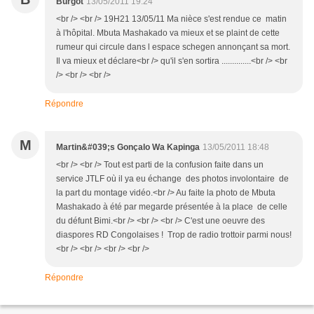
Burgot
13/05/2011 19:24
<br /> <br /> 19H21 13/05/11 Ma nièce s'est rendue ce matin
à l'hôpital. Mbuta Mashakado va mieux et se plaint de cette
rumeur qui circule dans l espace schegen annonçant sa mort.
Il va mieux et déclare<br /> qu'il s'en sortira ..............<br /> <br
/> <br /> <br />
Répondre
M
Martin&#039;s Gonçalo Wa Kapinga
13/05/2011 18:48
<br /> <br /> Tout est parti de la confusion faite dans un
service JTLF où il ya eu échange des photos involontaire de
la part du montage vidéo.<br /> Au faite la photo de Mbuta
Mashakado à été par megarde présentée à la place de celle
du défunt Bimi.<br /> <br /> <br /> C'est une oeuvre des
diaspores RD Congolaises ! Trop de radio trottoir parmi nous!
<br /> <br /> <br /> <br />
Répondre