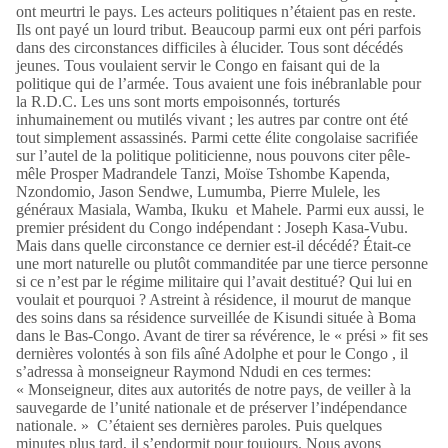
ont meurtri le pays. Les acteurs politiques n’étaient pas en reste.
Ils ont payé un lourd tribut. Beaucoup parmi eux ont péri parfois
dans des circonstances difficiles à élucider. Tous sont décédés
jeunes. Tous voulaient servir le Congo en faisant qui de la
politique qui de l’armée. Tous avaient une fois inébranlable pour
la R.D.C. Les uns sont morts empoisonnés, torturés
inhumainement ou mutilés vivant ; les autres par contre ont été
tout simplement assassinés. Parmi cette élite congolaise sacrifiée
sur l’autel de la politique politicienne, nous pouvons citer pêle-
mêle Prosper Madrandele Tanzi, Moïse Tshombe Kapenda,
Nzondomio, Jason Sendwe, Lumumba, Pierre Mulele, les
généraux Masiala, Wamba, Ikuku et Mahele. Parmi eux aussi, le
premier président du Congo indépendant : Joseph Kasa-Vubu.
Mais dans quelle circonstance ce dernier est-il décédé? Était-ce
une mort naturelle ou plutôt commanditée par une tierce personne
si ce n’est par le régime militaire qui l’avait destitué? Qui lui en
voulait et pourquoi ? Astreint à résidence, il mourut de manque
des soins dans sa résidence surveillée de Kisundi située à Boma
dans le Bas-Congo. Avant de tirer sa révérence, le « prési » fit ses
dernières volontés à son fils aîné Adolphe et pour le Congo , il
s’adressa à monseigneur Raymond Ndudi en ces termes:
« Monseigneur, dites aux autorités de notre pays, de veiller à la
sauvegarde de l’unité nationale et de préserver l’indépendance
nationale. » C’étaient ses dernières paroles. Puis quelques
minutes plus tard, il s’endormit pour toujours. Nous avons