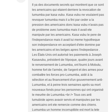
Il ya des documents secrets qui montrent que ce sont
les americains qui etaient derriere la revocation de
lumumba par kasa vubu .Kasa vubu ne voulaient pas
revoquer lumumba mais il a fini par ceder a la
pression des americains donc kasa vubu n'avais pas
de probleme avec lumumba mais il avait ete
manipule par les americains. Kasa vubu le pere de
l'independance mais il avait lui meme hypotheque
son independance en acceptant d'etre domine par
les americains et les belges apres l'indepedance .
Les États-Unis ont autorisé les paiements à Joseph
Kasavubu, président de l'époque, quatre jours avant
le renversement de Lumumba, ont fourni à Mobutu,
homme fort de l'armée, de l'argent et des armes pour
combattre les forces pro-Lumumba, aidé à la
sélection et au financement d'un gouvernement anti-
Lumumba, et à peine trois semaines après sa mort
nouveaux fonds pour les personnes qui ont organisé
le meurtre de Lumumba.<br /> Tous ces anti
lumubiste apres avaoir servis et manipules par les
americains ont ete remercie comme des chiens.
Lumumba un homme incorruptible est mort la tete