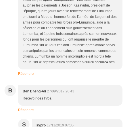
autorisé les paiements à Joseph Kasavubu, président de
l'époque, quatre jours avant le renversement de Lumumba,
ont fourni à Mobutu, homme fort de l'armée, de l'argent et des
armes pour combattre les forces pro-Lumumba, aidé à la
sélection et au financement d'un gouvernement anti-
Lumumba, et à peine trois semaines après sa mort nouveaux
fonds pour les personnes qui ont organisé le meurtre de
Lumumba.<br /> Tous ces anti lumubiste apres avaoir servis
et manipules par les americains ont ete remercie comme des
chiens. Lumumba un homme incorruptible est mort la tete
haute .<br /> https://allafrica.com/stories/200207220024.html
Répondre
B
Ben Bheng-Ali
27/09/2017 20:43
Récévoir des Infos.
Répondre
S
sypro
17/11/2019 07:05