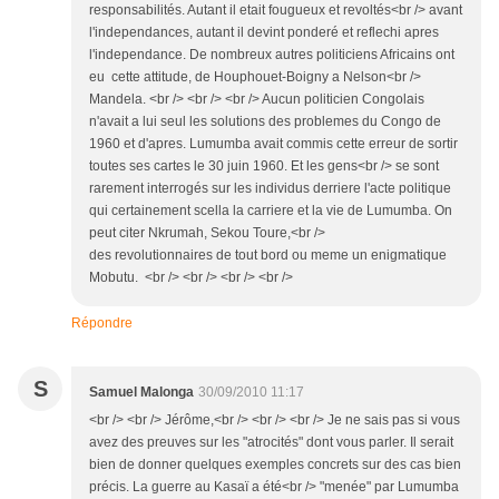
responsabilités. Autant il etait fougueux et revoltés<br /> avant
l'independances, autant il devint ponderé et reflechi apres
l'independance. De nombreux autres politiciens Africains ont
eu cette attitude, de Houphouet-Boigny a Nelson<br />
Mandela. <br /> <br /> <br /> Aucun politicien Congolais
n'avait a lui seul les solutions des problemes du Congo de
1960 et d'apres. Lumumba avait commis cette erreur de sortir
toutes ses cartes le 30 juin 1960. Et les gens<br /> se sont
rarement interrogés sur les individus derriere l'acte politique
qui certainement scella la carriere et la vie de Lumumba. On
peut citer Nkrumah, Sekou Toure,<br />
des revolutionnaires de tout bord ou meme un enigmatique
Mobutu. <br /> <br /> <br /> <br />
Répondre
S
Samuel Malonga
30/09/2010 11:17
<br /> <br /> Jérôme,<br /> <br /> <br /> Je ne sais pas si vous
avez des preuves sur les "atrocités" dont vous parler. Il serait
bien de donner quelques exemples concrets sur des cas bien
précis. La guerre au Kasaï a été<br /> "menée" par Lumumba