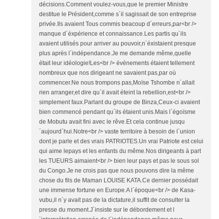
décisions.Comment voulez-vous,que le premier Ministre
destitue le Président,comme s´il sagissait de son entreprise
privée.Ils avaient Tous commis beacoup d´erreurs,par<br />
manque d´éxpérience et connaissance.Les partis qu´ils
avaient utilisés pour arriver au pouvoir,n´éxistaient presque
plus après l´indépendance.Je me demande même,quelle
était leur idéologie!Les<br /> événements étaient tellement
nombreux que nos dirigeant ne savaient pas,par où
commencer.Ne nous trompons pas,Moïse Tshombe n´allait
rien arranger,et dire qu´il avait éteint la rebellion,est<br />
simplement faux.Parlant du groupe de Binza,Ceux-ci avaient
bien commencé pendant qu´ils étaient unis.Mais l´égoïsme
de Mobutu avait fini avec le rêve.Et cela continue jusqu
´aujourd´hui.Notre<br /> vaste territoire à besoin de l´union
dont je parle et des vrais PATRIOTES.Un vrai Patriote est celui
qui aime lepays et les enfants du même.Nos dirigeants à part
les TUEURS aimaient<br /> bien leur pays et pas le sous sol
du Congo.Je ne crois pas que nous pouvons dire la même
chose du fils de Maman LOUISE KATA.Ce dernier possédait
une immense fortune en Europe.A l´époque<br /> de Kasa-
vubu,il n´y avait pas de la dictature,il suffit de consulter la
presse du moment.J´insiste sur le débordement et l