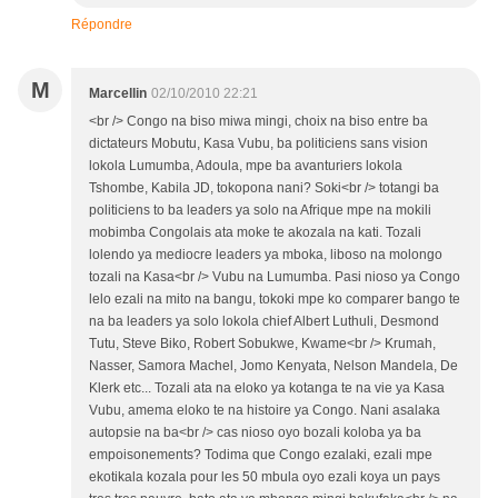
Répondre
M
Marcellin
02/10/2010 22:21
<br /> Congo na biso miwa mingi, choix na biso entre ba
dictateurs Mobutu, Kasa Vubu, ba politiciens sans vision
lokola Lumumba, Adoula, mpe ba avanturiers lokola
Tshombe, Kabila JD, tokopona nani? Soki<br /> totangi ba
politiciens to ba leaders ya solo na Afrique mpe na mokili
mobimba Congolais ata moke te akozala na kati. Tozali
lolendo ya mediocre leaders ya mboka, liboso na molongo
tozali na Kasa<br /> Vubu na Lumumba. Pasi nioso ya Congo
lelo ezali na mito na bangu, tokoki mpe ko comparer bango te
na ba leaders ya solo lokola chief Albert Luthuli, Desmond
Tutu, Steve Biko, Robert Sobukwe, Kwame<br /> Krumah,
Nasser, Samora Machel, Jomo Kenyata, Nelson Mandela, De
Klerk etc... Tozali ata na eloko ya kotanga te na vie ya Kasa
Vubu, amema eloko te na histoire ya Congo. Nani asalaka
autopsie na ba<br /> cas nioso oyo bozali koloba ya ba
empoisonements? Todima que Congo ezalaki, ezali mpe
ekotikala kozala pour les 50 mbula oyo ezali koya un pays