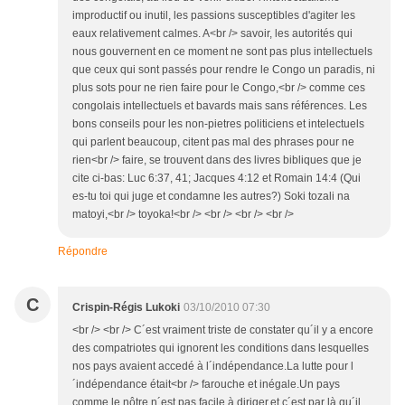
improductif ou inutil, les passions susceptibles d'agiter les
eaux relativement calmes. A<br /> savoir, les autorités qui
nous gouvernent en ce moment ne sont pas plus intellectuels
que ceux qui sont passés pour rendre le Congo un paradis, ni
plus sots pour ne rien faire pour le Congo,<br /> comme ces
congolais intellectuels et bavards mais sans références. Les
bons conseils pour les non-pietres politiciens et intelectuels
qui parlent beaucoup, citent pas mal des phrases pour ne
rien<br /> faire, se trouvent dans des livres bibliques que je
cite ci-bas: Luc 6:37, 41; Jacques 4:12 et Romain 14:4 (Qui
es-tu toi qui juge et condamne les autres?) Soki tozali na
matoyi,<br /> toyoka!<br /> <br /> <br /> <br />
Répondre
C
Crispin-Régis Lukoki
03/10/2010 07:30
<br /> <br /> C´est vraiment triste de constater qu´il y a encore
des compatriotes qui ignorent les conditions dans lesquelles
nos pays avaient accedé à l´indépendance.La lutte pour l
´indépendance était<br /> farouche et inégale.Un pays
comme le nôtre n´est pas facile à diriger,et c´est par là qu´il