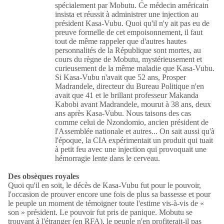
spécialement par Mobutu. Ce médecin américain
insista et réussit à administrer une injection au
président Kasa-Vubu. Quoi qu'il n'y ait pas eu de
preuve formelle de cet empoisonnement, il faut
tout de même rappeler que d'autres hautes
personnalités de la République sont mortes, au
cours du règne de Mobutu, mystérieusement et
curieusement de la même maladie que Kasa-Vubu.
Si Kasa-Vubu n'avait que 52 ans, Prosper
Madrandele, directeur du Bureau Politique n'en
avait que 41 et le brillant professeur Makanda
Kabobi avant Madrandele, mourut à 38 ans, deux
ans après Kasa-Vubu. Nous taisons des cas
comme celui de Nzondomio, ancien président de
l'Assemblée nationale et autres... On sait aussi qu'à
l'époque, la CIA expérimentait un produit qui tuait
à petit feu avec une injection qui provoquait une
hémorragie lente dans le cerveau.
Des obsèques royales
Quoi qu'il en soit, le décès de Kasa-Vubu fut pour le pouvoir,
l'occasion de prouver encore une fois de plus sa bassesse et pour
le peuple un moment de témoigner toute l'estime vis-à-vis de «
son » président. Le pouvoir fut pris de panique. Mobutu se
trouvant à l'étranger (en RFA), le peuple n'en profiterait-il pas