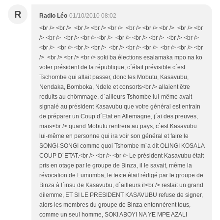
R
Radio Léo
01/10/2010 08:02
<br /> <br /> <br /> <br /> <br /> <br /> <br /> <br /> <br /> <br
/> <br /> <br /> <br /> <br /> <br /> <br /> <br /> <br /> <br />
<br /> <br /> <br /> <br /> <br /> <br /> <br /> <br /> <br /> <br
/> <br /> <br /> <br /> soki ba élections esalamaka mpo na ko
voter président de la république, c´était prévisible c´est
Tschombe qui allait passer, donc les Mobutu, Kasavubu,
Nendaka, Bomboka, Ndele et consorts<br /> allaient être
reduits au chômmage, d´ailleurs Tshombe lui-même avait
signalé au président Kasavubu que votre général est entrain
de préparer un Coup d´Etat en Allemagne, j´ai des preuves,
mais<br /> quand Mobutu rentrera au pays, c´est Kasavubu
lui-même en personne qui ira voir son général et faire le
SONGI-SONGI comme quoi Tshombe m´a dit OLINGI KOSALA
COUP D´ETAT.<br /> <br /> <br /> Le président Kasavubu était
pris en otage par le groupe de Binza, il le savait, même la
révocation de Lumumba, le texte était rédigé par le groupe de
Binza à l´insu de Kasavubu, d´ailleurs il<br /> restait un grand
dilemme, ET SI LE PRESIDENT KASAVUBU refuse de signer,
alors les membres du groupe de Binza entonnèrent tous,
comme un seul homme, SOKI ABOYI NA YE MPE AZALI