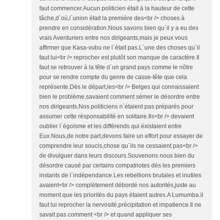
faut commencer.Aucun politicien était à la hauteur de cette
tâche,d´où,l´union était la première des<br /> choses à
prendre en considération.Nous savons bien qu´il y a eu des
vrais Aventuriers entre nos dirigeants,mais je peux vous
affirmer que Kasa-vubu ne l´était pas.L´une des choses qu´il
faut lui<br /> reprocher est plutôt son manque de caractère.Il
faut se retrouver à la tête d´un grand pays comme le nôtre
pour se rendre compte du genre de casse-tête que cela
représente.Dès le départ,les<br /> Belges qui connaissaient
bien le problème,savaient comment sémer le désordre entre
nos dirigeants.Nos politiciens n´étaient pas préparés pour
assumer cette résponsabilité en solitaire.Ils<br /> devaient
oublier l´égoïsme et les différends qui éxistaient entre
Eux.Nous,de notre part,devons faire un effort pour essayer de
comprendre leur soucis,chose qu´ils ne cessaient pas<br />
de divulguer dans leurs discours.Souvenons nous bien du
désordre causé par certains compatriotes dès les premiers
instants de l´indépendance.Les rebellions brutales et inutiles
avaient<br /> complètement débordé nos autorités,juste au
moment que les priorités du pays étaient autres.A Lumumba.il
faut lui reprocher la nervosité,précipitation et impatience.Il ne
savait pas comment <br /> et quand appliquer ses