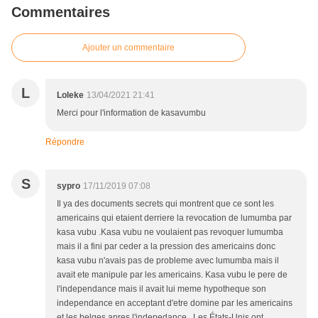
Commentaires
Ajouter un commentaire
L
Loleke
13/04/2021 21:41
Merci pour l'information de kasavumbu
Répondre
S
sypro
17/11/2019 07:08
Il ya des documents secrets qui montrent que ce sont les
americains qui etaient derriere la revocation de lumumba par
kasa vubu .Kasa vubu ne voulaient pas revoquer lumumba
mais il a fini par ceder a la pression des americains donc
kasa vubu n'avais pas de probleme avec lumumba mais il
avait ete manipule par les americains. Kasa vubu le pere de
l'independance mais il avait lui meme hypotheque son
independance en acceptant d'etre domine par les americains
et les belges apres l'indepedance . Les États-Unis ont