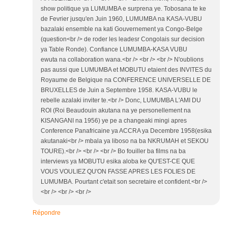
show politique ya LUMUMBA e surprena ye. Tobosana te ke
de Fevrier jusqu'en Juin 1960, LUMUMBA na KASA-VUBU
bazalaki ensemble na kati Gouvernement ya Congo-Belge
(question<br /> de roder les leadesr Congolais sur decision
ya Table Ronde). Confiance LUMUMBA-KASA VUBU
ewuta na collaboration wana.<br /> <br /> <br /> N'oublions
pas aussi que LUMUMBA et MOBUTU etaient des INVITES du
Royaume de Belgique na CONFERENCE UNIVERSELLE DE
BRUXELLES de Juin a Septembre 1958. KASA-VUBU le
rebelle azalaki inviter te.<br /> Donc, LUMUMBA L'AMI DU
ROI (Roi Beaudouin akutana na ye personellement na
KISANGANI na 1956) ye pe a changeaki mingi apres
Conference Panafricaine ya ACCRA ya Decembre 1958(esika
akutanaki<br /> mbala ya liboso na ba NKRUMAH et SEKOU
TOURE).<br /> <br /> <br /> Bo fouiller ba films na ba
interviews ya MOBUTU esika aloba ke QU'EST-CE QUE
VOUS VOULIEZ QU'ON FASSE APRES LES FOLIES DE
LUMUMBA. Pourtant c'etait son secretaire et confident.<br />
<br /> <br /> <br />
Répondre