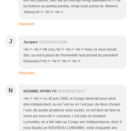
tres tres pauvre, bato ata ya mbongo mingi bakufaka<br /> na
ba bokono ya pamba pamba, mingi ezali poison te. Mwan'a
Joburg<br /> <br /> <br />
Répondre
J
Jacques
02/10/2010 19:00
<br /> <br /> Mr Leo,<br /> <br /> <br /> Avec ce vous venait
dire, ou est la place de l'honnetete' tant pronait du president
Kasavubu?<br /> <br /> <br /> <br />
Répondre
N
NZAMBE APONI YO
02/10/2010 09:17
<br /> <br /> Le 30 juin 1960, le Congo devenait pour ainsi
dire indépendant, ou on l´est ou on l´est pas, de deux choses
l´une, de quelle prudence vous voulez, on est libre de faire le
choix qui nous<br /> convient, c´est clair en écartant
Lumumba, on a fait rater au Congo son indépendance, donc il
nous faudra un NOUVEAU LUMUMBA, voilà cinquante ans