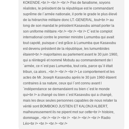
KOKENDE.<br /> <br /> <br /> Pas de fanatisme, soyons
réalistes, le président de la république est le commandant
suprême de l´armée nationale, il porte le grade le plus élevé
de la hiérarchie militaire donc LT.-GENERAL, tout<br /> au
long de son mandat le président Kasavubu aimait porter la
son uniforme militaire.<br /> <br /> <br /> C´est le complot
international contre le premier ministre Lumumba qui avait
tout capoté, puisque c´est grâce à Lumumba que Kasavubu
est devenu président de la république, les lumumbistes
étaient<br /> majoritaires au parlement avant le 30 juin 1960,
qui a réintegré et nommé Mobutu au commandement de l
´armée, ce n´est pas Lumumba, tout cela, parce qu´il était
tribun, ca alors...<br /> <br /> <br /> Le comportement et les
actes de Mr. Joseph Kasavubu après le 30 juin 1960 étaient
contraires à sa nature, ceux qui l´ont connu avant l
´indépendance se demandaient ou bien c´est le monde
qui<br /> a changé ou bien c´est Kasavubu qui a changé,
mais les deux seules personnes capables de nous relater la
vérité sont BOMBOKO JUSTIEN ET KALONJI ALBERT,
malheureusement ils ne pipent mot sur cette<br /> histoire,
dommage...<br /> <br /> <br /> <br /> <br /> <br /> Radio
Léo<br /> <br /> <br /> <br />