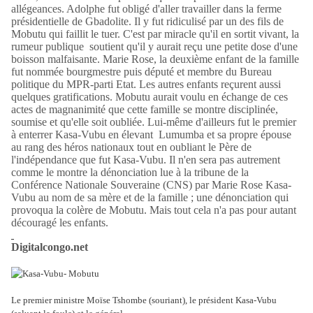
allégeances. Adolphe fut obligé d'aller travailler dans la ferme
présidentielle de Gbadolite. Il y fut ridiculisé par un des fils de
Mobutu qui faillit le tuer. C'est par miracle qu'il en sortit vivant, la
rumeur publique soutient qu'il y aurait reçu une petite dose d'une
boisson malfaisante. Marie Rose, la deuxième enfant de la famille
fut nommée bourgmestre puis député et membre du Bureau
politique du MPR-parti Etat. Les autres enfants reçurent aussi
quelques gratifications. Mobutu aurait voulu en échange de ces
actes de magnanimité que cette famille se montre disciplinée,
soumise et qu'elle soit oubliée. Lui-même d'ailleurs fut le premier
à enterrer Kasa-Vubu en élevant Lumumba et sa propre épouse
au rang des héros nationaux tout en oubliant le Père de
l'indépendance que fut Kasa-Vubu. Il n'en sera pas autrement
comme le montre la dénonciation lue à la tribune de la
Conférence Nationale Souveraine (CNS) par Marie Rose Kasa-
Vubu au nom de sa mère et de la famille ; une dénonciation qui
provoqua la colère de Mobutu. Mais tout cela n'a pas pour autant
découragé les enfants.
Digitalcongo.net
Le premier ministre Moïse Tshombe (souriant), le président Kasa-Vubu