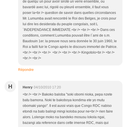
de quelqu´un pour avoir siroté un verre ensemble, ou
bavardé avec lui, rigolé ou pleuré ensemble, il faut vous
poser la<br /> question de savoir dans quelles circonstances
Mr. Lumumba avait rencontré le Roi des Belges, je crois pour
lui dire les desiderata du peuple congolais, soit L
´INDEPENDANCE IMMEDIATE.<br /> <br /> <br /> Dans ces
conditions, comment Lumumba pouvait être l´ami de s.m.
Baudouin 1er. la preuve nous sera donnée le 30 juin 1960, le
Roi a failli fuir le Congo après le discours immortel de Patrice.
<br /> <br /> <br /> <br /> <br /> <br /> Kingotolo<br /> <br />
<br /> <br />
Répondre
H
Henry
04/10/2010 17:20
<br /> <br /> Bakoko baloba "soki obomi nioka, pepa nzete
batu bamona. Noki te bakoboya kondima ete yo mutu
obomaki yango". Il est aussi vrais que Congo RDC nabiso
etondi na bato balingi mingi koloba pour ne<br /> rien faire
alors. Lolenge moko na bandeko mosusu lokola ngai,
bazangi ata reference dans cette imense RDC, mais qui