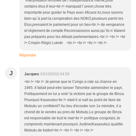
´interprétation erronée de l´indépendance même,pour
certains élus.Il leur<br /> manquait l´union,chose très
importante pour guider le Pays avec éficace.Ici,nous savons
bien qu´à part la conspiration des NOKO,plusieurs parmi les
Elus,prenaient le parlement pour un lieu<br /> de vengeance
et réglement de compte.Reconnaissons aussi,qu´ils n´étaient
pas préparés pour les débats parlementaires.<br /> <br /> <br
/> Crispin-Régis Lukoki <br /> <br /> <br /> <br />
Répondre
J
Jacques
03/10/2010 04:59
<br /> <br /> Je pense que le Congo a rate sa chance en
1965. Il fallait peut-etre laisser Tshombe administrer le pays.
Politiquement on lui a vole' la victoire par le groupe de Binza.
Pourquoi Kasavubu<br /> etait-il si naif au point de faire de
Mobutu un confident? Au lieu d'ecouter son 1e ministre, il a
choisit de le vendre au pres de Mobutu.Le groupe de Binza
est responsable de tout le mal<br /> politique congolais.Je
comprends maintenant pourquoi Justine(Kasavubu) qualifie
Mobutu de traitre!<br /> <br /> <br /> <br />