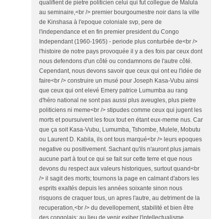
qualifient de pietre politicien celui qui fut collegue de Malula
au seminaire,<br /> premier bourgoumestre noir dans la ville
de Kinshasa à l'epoque coloniale svp, pere de
l'independance et en fin premier president du Congo
Independant (1960-1965) - periode plus conturbée de<br />
l'histoire de notre pays provoquée il y a des fois par ceux dont
nous defendons d'un côté ou condamnons de l'autre côté.
Cependant, nous devons savoir que ceux qui ont eu l'idée de
faire<br /> construire un musé pour Joseph Kasa-Vubu ainsi
que ceux qui ont elevé Emery patrice Lumumba au rang
d'héro national ne sont pas aussi plus aveugles, plus pietre
politiciens ni meme<br /> stipudes comme ceux qui jugent les
morts et poursuivent les foux tout en étant eux-meme nus. Car
que ça soit Kasa-Vubu, Lumumba, Tshombe, Mulele, Mobutu
ou Laurent D. Kabila, ils ont tous marqué<br /> leurs epoques
negative ou positivement. Sachant qu'ils n'auront plus jamais
aucune part à tout ce qui se fait sur cette terre et que nous
devons du respect aux valeurs historiques, surtout quand<br
/> il sagit des morts; tournons la page en calmant d'abors les
esprits exaltés depuis les années soixante sinon nous
risquons de craquer tous, un apres l'autre, au detriment de la
recuperation,<br /> du devellopement, stabilité et bien être
des congolais; au lieu de venir exiber l'intellectualisme