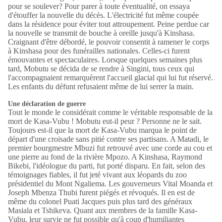
pour se soulever? Pour parer à toute éventualité, on essaya
d'étouffer la nouvelle du décès. L'électricité fut même coupée
dans la résidence pour éviter tout attroupement. Peine perdue car
la nouvelle se transmit de bouche à oreille jusqu'à Kinshasa.
Craignant d'être débordé, le pouvoir consentit à ramener le corps
à Kinshasa pour des funérailles nationales. Celles-ci furent
émouvantes et spectaculaires. Lorsque quelques semaines plus
tard, Mobutu se décida de se rendre à Singini, tous ceux qui
l'accompagnaient remarquèrent l'accueil glacial qui lui fut réservé.
Les enfants du défunt refusaient même de lui serrer la main.
Une déclaration de guerre
Tout le monde le considérait comme le véritable responsable de la
mort de Kasa-Vubu ! Mobutu eut-il peur ? Personne ne le sait.
Toujours est-il que la mort de Kasa-Vubu marqua le point de
départ d'une croisade sans pitié contre ses partisans. A Matadi, le
premier bourgmestre Mbuzi fut retrouvé avec une corde au cou et
une pierre au fond de la rivière Mpozo. A Kinshasa, Raymond
Bikebi, l'idéologue du parti, fut porté disparu. En fait, selon des
témoignages fiables, il fut jeté vivant aux léopards du zoo
présidentiel du Mont Ngaliema. Les gouverneurs Vital Moanda et
Joseph Mbenza Thubi furent piégés et révoqués. Il en est de
même du colonel Puati Jacques puis plus tard des généraux
Masiala et Tshikeva. Quant aux membres de la famille Kasa-
Vubu, leur survie ne fut possible qu'à coup d'humiliantes