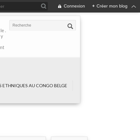
Connexion
+
Créer mon blog
e .
 y
ant
 ETHNIQUES AU CONGO BELGE