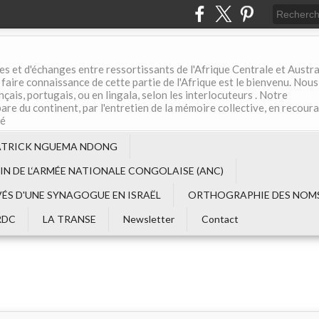
es et d'échanges entre ressortissants de l'Afrique Centrale et Austral
aire connaissance de cette partie de l'Afrique est le bienvenu. Nous
çais, portugais, ou en lingala, selon les interlocuteurs . Notre
are du continent, par l'entretien de la mémoire collective, en recour
té
ATRICK NGUEMA NDONG
EIN DE L‘ARMÉE NATIONALE CONGOLAISE (ANC)
VÉS D'UNE SYNAGOGUE EN ISRAËL
ORTHOGRAPHIE DES NOMS
RDC
LA TRANSE
Newsletter
Contact