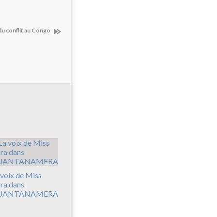
du conflit au Congo
 voix de Miss
ra dans
UANTANAMERA