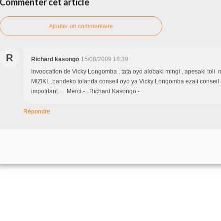
Commenter cet article
Ajouter un commentaire
R
Richard kasongo
15/08/2009 18:39
Invoocation de Vicky Longomba , tata oyo alobaki mingi , apesaki toli n
MIZIKI...bandeko tolanda conseil oyo ya Vicky Longomba ezali conseil
impotrtant.... Merci.- Richard Kasongo.-
Répondre