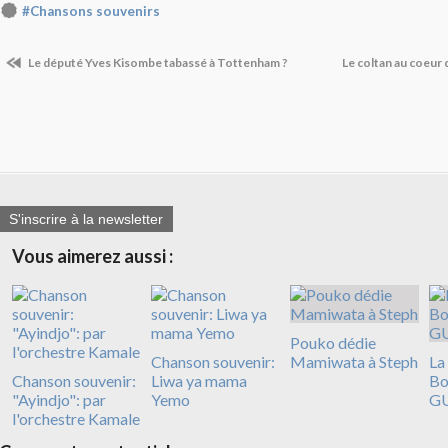
#Chansons souvenirs
Le député Yves Kisombe tabassé à Tottenham ?
Le coltan au coeur 
S'inscrire à la newsletter
Vous aimerez aussi :
Pouko dédie
Chanson souvenir:
Mamiwata à Steph
La
Chanson souvenir:
Liwa ya mama
Bo
"Ayindjo": par
Yemo
G
l'orchestre Kamale