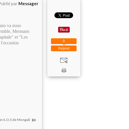
Publié par
Messager
ans va nous
nsemble, Mermans
apitale" et "Les
0
 l'occasion
Repost
n S.O.S de Mongali