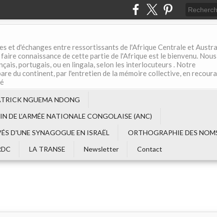
es et d'échanges entre ressortissants de l'Afrique Centrale et Austral
aire connaissance de cette partie de l'Afrique est le bienvenu. Nous
çais, portugais, ou en lingala, selon les interlocuteurs . Notre
are du continent, par l'entretien de la mémoire collective, en recour
té
ATRICK NGUEMA NDONG
EIN DE L‘ARMÉE NATIONALE CONGOLAISE (ANC)
VÉS D'UNE SYNAGOGUE EN ISRAËL
ORTHOGRAPHIE DES NOMS
RDC
LA TRANSE
Newsletter
Contact