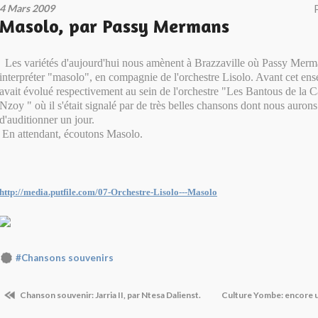
4 Mars 2009
Masolo, par Passy Mermans
Les variétés d'aujourd'hui nous amènent à Brazzaville où Passy Merm
interpréter "masolo", en compagnie de l'orchestre Lisolo. Avant cet e
avait évolué respectivement au sein de l'orchestre "Les Bantous de la C
Nzoy " où il s'était signalé par de très belles chansons dont nous aurons
d'auditionner un jour.
En attendant, écoutons Masolo.
http://media.putfile.com/07-Orchestre-Lisolo---Masolo
#Chansons souvenirs
Chanson souvenir: Jarria II, par Ntesa Dalienst.
Culture Yombe: encore u