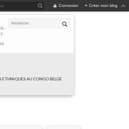
Connexion
+
Créer mon blog
e .
 y
ant
 ETHNIQUES AU CONGO BELGE