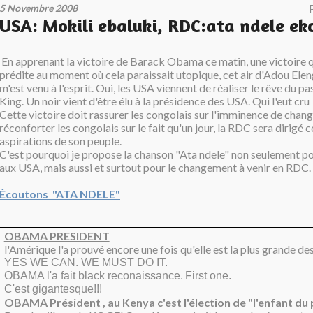
5 Novembre 2008
USA: Mokili ebaluki, RDC:ata ndele ek
En apprenant la victoire de Barack Obama
ce matin, une victoire 
prédite au moment où cela paraissait utopique, cet air d'Adou Elen
m'est venu à l'esprit. Oui, les USA viennent de réaliser le rêve du p
King. Un noir vient d'être élu à la présidence des USA. Qui l'eut cru i
Cette victoire doit rassurer les congolais sur l'imminence de chang
réconforter les congolais sur le fait qu'un jour, la RDC sera dirig
aspirations de son peuple.
C'est pourquoi je propose la chanson "Ata ndele" non seulement pou
aux USA, mais aussi et surtout pour le changement à venir en RDC
.
Écoutons "ATA NDELE"
OBAMA PRESIDENT
l
'Amérique l'a prouvé encore une fois qu'elle est la plus grande de
YES WE CAN. WE MUST DO IT.
OBAMA l'a fait black reconaissance.
First one.
C'est gigantesque!!!
OBAMA Président , au Kenya c'est l'élection de "l'enfant du