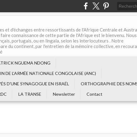
es et d'échanges entre ressortissants de l'Afrique Centrale et Austral
aire connaissance de cette partie de l'Afrique est le bienvenu. Nous
çais, portugais, ou en lingala, selon les interlocuteurs . Notre
are du continent, par l'entretien de la mémoire collective, en recour
té
ATRICK NGUEMA NDONG
EIN DE L‘ARMÉE NATIONALE CONGOLAISE (ANC)
VÉS D'UNE SYNAGOGUE EN ISRAËL
ORTHOGRAPHIE DES NOMS
RDC
LA TRANSE
Newsletter
Contact