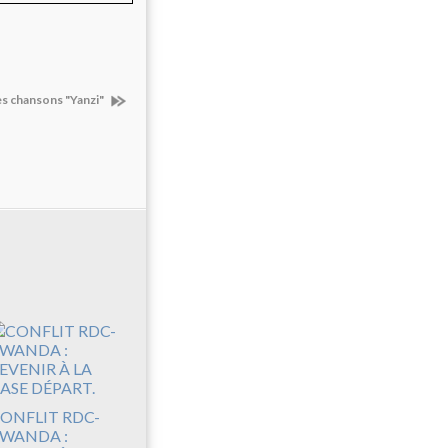
s chansons "Yanzi"
ONFLIT RDC-
WANDA :