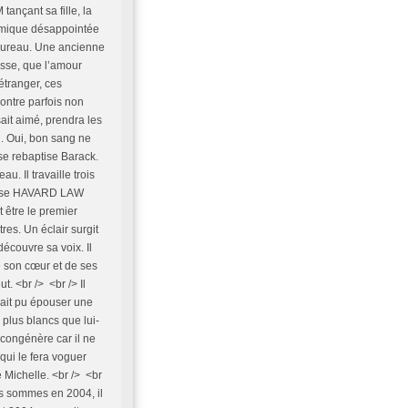
nçant sa fille, la
mimique désappointée
 bureau. Une ancienne
esse, que l’amour
’étranger, ces
ontre parfois non
sait aimé, prendra les
n. Oui, bon sang ne
l se rebaptise Barack.
u. Il travaille trois
gieuse HAVARD LAW
 être le premier
es. Un éclair surgit
 découvre sa voix. Il
de son cœur et de ses
t. <br /> <br /> Il
rait pu épouser une
 plus blancs que lui-
e congénère car il ne
 qui le fera voguer
le Michelle. <br /> <br
us sommes en 2004, il