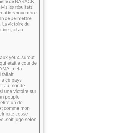
tenelle de BARACK
is les résultats
i matin 5 novembre.
fin de permettre
 La victoire du
ines, ici au
aux yeux..surout
qui etait a cote de
BAMA...cela
fallait
e a ce pays
ent au monde
si une victoire sur
.un peuple
elire un de
e est comme mon
etnicite cesse
e..soit juge selon