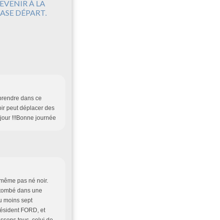
EVENIR À LA
ASE DÉPART.
 prendre dans ce
ir peut déplacer des
jour !!!Bonne journée
 même pas né noir.
t tombé dans une
au moins sept
président FORD, et
ssons tous, celui de