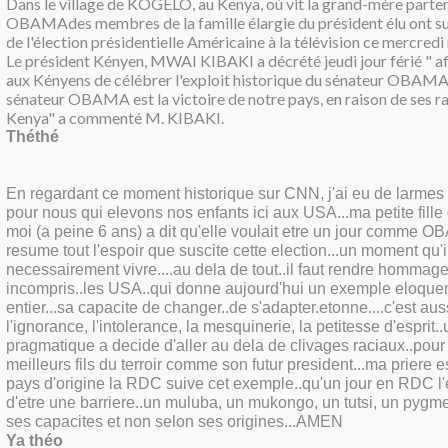
Dans le village de KOGELO, au Kenya, où vit la grand-mère par
OBAMAdes membres de la famille élargie du président élu ont suiv
de l'élection présidentielle Américaine à la télévision ce mercred
Le président Kényen, MWAI KIBAKI a décrété jeudi jour férié " a
aux Kényens de célébrer l'exploit historique du sénateur OBAMA.
sénateur OBAMA est la victoire de notre pays, en raison de ses rac
Kenya" a commenté M. KIBAKI.
Théthé
En regardant ce moment historique sur CNN, j'ai eu de larmes 
pour nous qui elevons nos enfants ici aux USA...ma petite fille 
moi (a peine 6 ans) a dit qu'elle voulait etre un jour comme O
resume tout l'espoir que suscite cette election...un moment qu'il 
necessairement vivre....au dela de tout..il faut rendre hommag
incompris..les USA..qui donne aujourd'hui un exemple eloqu
entier...sa capacite de changer..de s'adapter.etonne....c'est aus
l'ignorance, l'intolerance, la mesquinerie, la petitesse d'esprit.
pragmatique a decide d'aller au dela de clivages raciaux..pour 
meilleurs fils du terroir comme son futur president...ma prier
pays d'origine la RDC suive cet exemple..qu'un jour en RDC l'
d'etre une barriere..un muluba, un mukongo, un tutsi, un pygme
ses capacites et non selon ses origines...AMEN
Ya théo