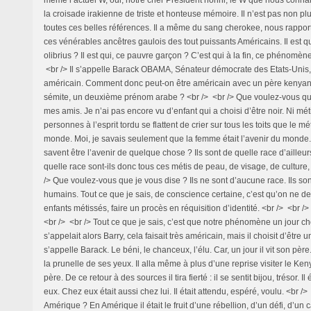
la croisade irakienne de triste et honteuse mémoire. Il n’est pas non pl
toutes ces belles références. Il a même du sang cherokee, nous rappor
ces vénérables ancêtres gaulois des tout puissants Américains. Il est quoi
olibrius ? Il est qui, ce pauvre garçon ? C’est qui à la fin, ce phénomèn
<br /> Il s’appelle Barack OBAMA, Sénateur démocrate des Etats-Unis, i
américain. Comment donc peut-on être américain avec un père kenya
sémite, un deuxième prénom arabe ? <br /> <br /> Que voulez-vous qu
mes amis. Je n’ai pas encore vu d’enfant qui a choisi d’être noir. Ni mé
personnes à l’esprit tordu se flattent de crier sur tous les toits que le m
monde. Moi, je savais seulement que la femme était l’avenir du monde.
savent être l’avenir de quelque chose ? Ils sont de quelle race d’ailleur
quelle race sont-ils donc tous ces métis de peau, de visage, de culture,
/> Que voulez-vous que je vous dise ? Ils ne sont d’aucune race. Ils sont
humains. Tout ce que je sais, de conscience certaine, c’est qu’on ne de
enfants métissés, faire un procès en réquisition d’identité. <br /> <br /
<br /> <br /> Tout ce que je sais, c’est que notre phénomène un jour chois
s’appelait alors Barry, cela faisait très américain, mais il choisit d’être 
s’appelle Barack. Le béni, le chanceux, l’élu. Car, un jour il vit son père. E
la prunelle de ses yeux. Il alla même à plus d’une reprise visiter le Ke
père. De ce retour à des sources il tira fierté : il se sentit bijou, trésor. Il
eux. Chez eux était aussi chez lui. Il était attendu, espéré, voulu. <br />
Amérique ? En Amérique il était le fruit d’une rébellion, d’un défi, d’un 