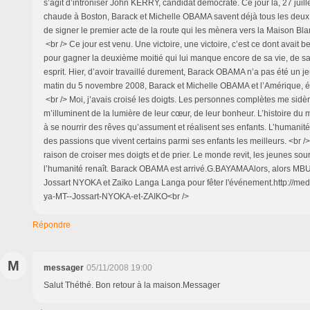
s’agit d’introniser John KERRY, candidat démocrate. Ce jour là, 27 juill
chaude à Boston, Barack et Michelle OBAMA savent déjà tous les deux q
de signer le premier acte de la route qui les mènera vers la Maison Bla
<br /> Ce jour est venu. Une victoire, une victoire, c’est ce dont avai
pour gagner la deuxième moitié qui lui manque encore de sa vie, de s
esprit. Hier, d’avoir travaillé durement, Barack OBAMA n’a pas été un 
matin du 5 novembre 2008, Barack et Michelle OBAMA et l’Amérique, ét
<br /> Moi, j’avais croisé les doigts. Les personnes complètes me sidèr
m’illuminent de la lumière de leur cœur, de leur bonheur. L’histoire d
à se nourrir des rêves qu’assument et réalisent ses enfants. L’humanité
des passions que vivent certains parmi ses enfants les meilleurs. <br />
raison de croiser mes doigts et de prier. Le monde revit, les jeunes sou
l’humanité renaît. Barack OBAMA est arrivé.G.BAYAMAAlors, alors MB
Jossart NYOKA et Zaïko Langa Langa pour fêter l'événement.http://medi
ya-MT--Jossart-NYOKA-et-ZAIKO<br />
Répondre
M
messager
05/11/2008 19:00
Salut Théthé. Bon retour à la maison.Messager