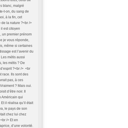
us blanc, malgré
te-t-on, du sang de
, à la fin, cet
e de la nature ?<br />
l est citoyen
n, un premier prénom
e je vous réponde,
tis, même si certaines
étissage est l’avenir du
 Les métis aussi
s, les métis ? De
 d’esprit ?<br /> <br
 race. Ils sont des
vrait pas, à ces
> Vraiment ? Mais oui.
it d’être noir. Il
un Américain qui
t il réalisa qu’il était
nya, le pays de son
 était chez lui chez
 <br /> Et en
caprice, d’une volonté.