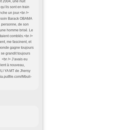
et 2004, une nuit
u’ils sont en train
nche un jour.<br />
t besoin Barack OBAMA
a personne, de son
jeune homme brisé. Le
aient comblés.<br />
ent, me fascinent, et
u monde gagne toujours
 se grandit toujours
 <br /> J’avais eu
rient à nouveau,
ULI YA MT de Jhersy
a.putfile.com/Mbuli-