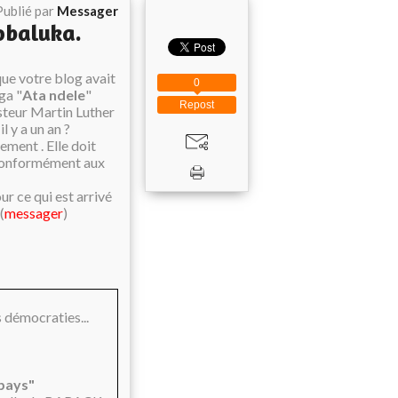
Publié par
Messager
obaluka.
que votre blog avait
0
ga "
Ata ndele
"
Repost
asteur Martin Luther
l y a un an ?
ement . Elle doit
é conformément aux
r ce qui est arrivé
 (
messager
)
s démocraties...
 pays"