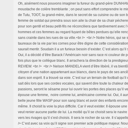
Oh, aisément nous pouvons imaginer la fureur du grand-père DUNHAM ta
moustache de colère tremblante ; on peut sans effort comprendre le 
de Tutu, TOOT, la grand-mère, dans le secret de sa cuisine ou de son
femme de soldat qui prendra sous son aile la chair de sa chair pécher
pour son gentil et beau petit-fils ne réconciliera que tardivement avec l
hommes et ces femmes au regard fuyant de bêtes perdues qu’elle renc
sans crainte dans les rues de sa ville.<br /> <br /> Notre héros, qui se 
taureaux de la vie par les cornes pour être digne de cette considératio
saurait mentir. Soudain il a un furieux besoin d’exister. C’est alors qu’i
Oui, il a décidé d’être Barack l’Américain noir sans race ni couleur de pea
fois plus que le collègue blanc. Il arrachera la direction de la presti
REVIEW. <br /> <br /> Nelson MANDELA vient d’être libéré, il va bientôt
citoyen d’une nation appartenant aux blancs, dans le pays de ses ancêtr
dans son esprit. Il a trouvé sa voie. C’est sur un terrain de football qu’il
sait dès lors que ses cordes vocales, qui savent dire toute la chaleur 
passions, seront le sésame pour lui ouvrir les portes des places qu’il veu
épouse une femme, noire comme lui, américaine comme lui. Oui, il au
belle jeune fille WASP pour son sang blanc et avoir des enfants encore
même. Il choisit la voie la plus difficile. Car il veut exister. Il épouse un
veut renier aucune partie de lui. La moitié qu’il se choisit sera le navire
vers les rivages qu’il s’est choisis. Il sera le rocher de sa vie. Il s’appel
/> C’est avec sa voix qu’il signe son premier acte politique majeur. No