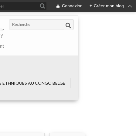
Connexion
+
Créer mon blog
e .
 y
ant
 ETHNIQUES AU CONGO BELGE