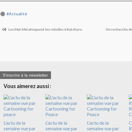
#Actualité
Les Maï-Maï attaquent les rebelles à Rutshuru
On recherche de
S'inscrire à la newsletter
Vous aimerez aussi :
L'actu de la
L'actu de la
L'actu de la
C
semaine vue par
semaine vue par
semaine vue par
R