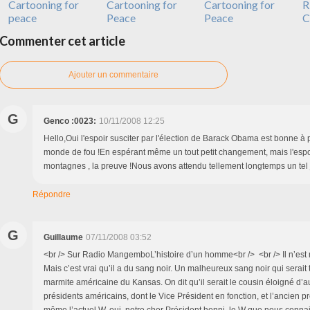
Cartooning for
Cartooning for
Cartooning for
R
peace
Peace
Peace
C
Commenter cet article
Ajouter un commentaire
G
Genco :0023:
10/11/2008 12:25
Hello,Oui l'espoir susciter par l'élection de Barack Obama est bonne à
monde de fou !En espérant même un tout petit changement, mais l'espo
montagnes , la preuve !Nous avons attendu tellement longtemps un tel 
Répondre
G
Guillaume
07/11/2008 03:52
<br /> Sur Radio MangemboL’histoire d’un homme<br /> <br /> Il n’est
Mais c’est vrai qu’il a du sang noir. Un malheureux sang noir qui serai
marmite américaine du Kansas. On dit qu’il serait le cousin éloigné d’
présidents américains, dont le Vice Président en fonction, et l’ancien 
même l’actuel W, oui, notre cher Président honni, le W que nous connai