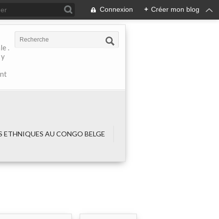
Connexion
+
Créer mon blog
e .
 y
ant
 ETHNIQUES AU CONGO BELGE