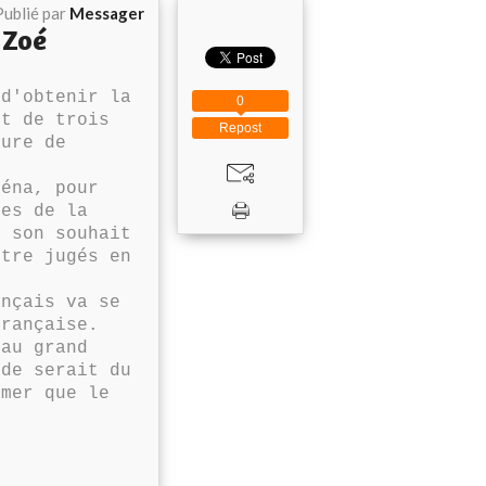
Publié par
Messager
 Zoé
d'obtenir la
0
et de trois
Repost
ture de
éna, pour
fes de la
é son souhait
être jugés en
nçais va se
rançaise.
au grand
ude serait du
rmer que le
.