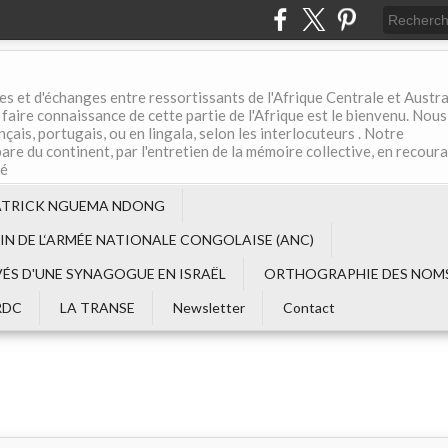
es et d'échanges entre ressortissants de l'Afrique Centrale et Austral
aire connaissance de cette partie de l'Afrique est le bienvenu. Nous
çais, portugais, ou en lingala, selon les interlocuteurs . Notre
are du continent, par l'entretien de la mémoire collective, en recour
té
ATRICK NGUEMA NDONG
EIN DE L‘ARMÉE NATIONALE CONGOLAISE (ANC)
VÉS D'UNE SYNAGOGUE EN ISRAËL
ORTHOGRAPHIE DES NOMS
RDC
LA TRANSE
Newsletter
Contact