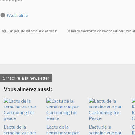
#Actualité
Un peu de rythme sud africain
Bilan des accords de coopération judicia
S'inscrire à la newsletter
Vous aimerez aussi :
L'actu de la
L'actu de la
L'actu de la
C
semaine vue par
semaine vue par
semaine vue par
R