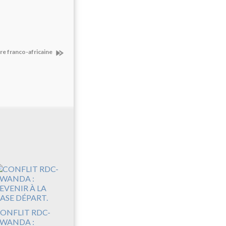
ire franco-africaine
ONFLIT RDC-
WANDA :