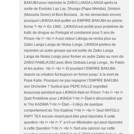
BAKUBA pour rejoindre le ZAÏKO LANGA LANGA après la
sortie de Evoloko Lay Lay ,Shungu (Papa Wemba) ,Siméon
(Mavuela Somo) et Bozi Boziana . Je me demandais encore
pourquoi LIKINGA doit quitter un EMPIRE BAKUBA en pleine
forme ? <br /> En 1980 , LIKINGA est arrêté pour problème de
trafic de drogue au Portugal et condamné pour 5 ans de
Prison.<br /> <br /> A son retour Likinga ne rentra plus au
Zaïko Langa Langa de Nioka Longo. LIKINGA prefera de
rejoindre un autre groupe qui est sortie de Zaïko Langa
Langa de Nioka Longo pour former un autre Zaiko au nom de
ZAÏKO FAMILIA DEI avec Bimi Ombale,Lengi Lenga , Ilo Pablo
et les autres. <br /> <br /> Et pourtant l’EMPIRE BAKUBA
depuis sa création fut toujours en forme jusqu’ à la mort de
Pepe Kalle. Pourquoi ne pas regagner l’EMPIRE BAKUBA
son Orchestre ? Surtout que PEPE KALLE regrettait
beaucoup pendant que LIKINGA était en Prison ?<br /> <br />
Quel Problème pour LIKINGA ?<br /> Était-il déconsidéré par
le Trio KADIMA ?<br /> Était – il déçu de quelque
comportement du Trio Kadima ?<br /> <br /> Seul MATOLU
PAPY TEX encore vivant peut-être peut répondre À cette
question.<br /> <br /> Y’ a-t-il un Mbokatier qui peut répondre
à cette Question ?<br /> <br /> Soit une opinion sur cette