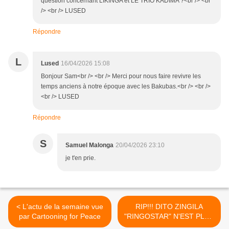
question concernant LIKINGA et LE TRIO KADIMA ?<br /> <br
/> <br /> LUSED
Répondre
L
Lused
16/04/2026 15:08
Bonjour Sam<br /> <br /> Merci pour nous faire revivre les
temps anciens à notre époque avec les Bakubas.<br /> <br />
<br /> LUSED
Répondre
S
Samuel Malonga
20/04/2026 23:10
je t'en prie.
< L'actu de la semaine vue
RIP!!! DITO ZINGILA
par Cartooning for Peace
"RINGOSTAR" N'EST PLUS
>