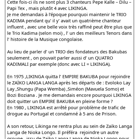
Cette fois-ci ils ne sont plus 3 chanteurs Pepe Kalle – Dilu –
Papi Tex , mais plutôt 4 avec LIKINGA.
Je me demandais à l’époque pourquoi maintenir le TRIO
KADIMA pendant qu’ il y’ avait un quatrième chanteur
influent , avec une belle voix très raffiné peut être plus que
le Trio Kadima (selon moi) , l’ un des meilleurs Tenors dans
l’ histoire de la Musique congolaise.
Au lieu de parler d’ un TRIO des fondateurs des Bakubas
seulement , on pouvait parler aussi d’ un QUATRO
KADIMALI par exemple (donc avec LI = LIKINGA).
En 1975 ,LIKINGA quitta l’ EMPIRE BAKUBA pour rejoindre
le ZAÏKO LANGA LANGA après les départs de : Evoloko Lay
Lay ,Shungu (Papa Wemba) ,Siméon (Mavuela Somo) et
Bozi Boziana . Je me demandais encore pourquoi LIKINGA
doit quitter un EMPIRE BAKUBA en pleine forme ?
En 1980 , LIKINGA est arrêté pour problème de trafic de
drogue au Portugal et condamné à 5 ans de Prison.
A son retour, Likinga ne rentra plus au sein de Zaïko Langa
Langa de Nioka Longo. Il préféra rejoindre un autre
groupe issu de Zaïko Langa Langa de Nioka Longo pour