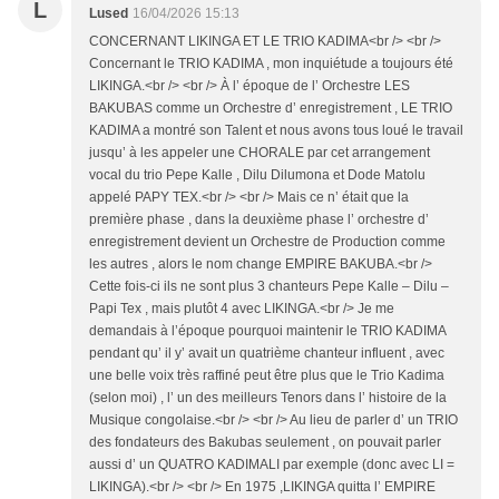
L
Lused
16/04/2026 15:13
CONCERNANT LIKINGA ET LE TRIO KADIMA<br /> <br />
Concernant le TRIO KADIMA , mon inquiétude a toujours été
LIKINGA.<br /> <br /> À l’ époque de l’ Orchestre LES
BAKUBAS comme un Orchestre d’ enregistrement , LE TRIO
KADIMA a montré son Talent et nous avons tous loué le travail
jusqu’ à les appeler une CHORALE par cet arrangement
vocal du trio Pepe Kalle , Dilu Dilumona et Dode Matolu
appelé PAPY TEX.<br /> <br /> Mais ce n’ était que la
première phase , dans la deuxième phase l’ orchestre d’
enregistrement devient un Orchestre de Production comme
les autres , alors le nom change EMPIRE BAKUBA.<br />
Cette fois-ci ils ne sont plus 3 chanteurs Pepe Kalle – Dilu –
Papi Tex , mais plutôt 4 avec LIKINGA.<br /> Je me
demandais à l’époque pourquoi maintenir le TRIO KADIMA
pendant qu’ il y’ avait un quatrième chanteur influent , avec
une belle voix très raffiné peut être plus que le Trio Kadima
(selon moi) , l’ un des meilleurs Tenors dans l’ histoire de la
Musique congolaise.<br /> <br /> Au lieu de parler d’ un TRIO
des fondateurs des Bakubas seulement , on pouvait parler
aussi d’ un QUATRO KADIMALI par exemple (donc avec LI =
LIKINGA).<br /> <br /> En 1975 ,LIKINGA quitta l’ EMPIRE