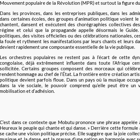
Mouvement populaire de la Révolution (MPR) et surtout la figure d
Dans les provinces, dans les entreprises publiques, dans les adm
dans certaines écoles, des groupes d’animation politique voient le
chantent, dansent et exécutent des chorégraphies collectives dest
régime et celui que la propagande appelle désormais le Guide
politiques, des visites officielles ou des célébrations nationales, 
la foule et rythment les manifestations par leurs chants et leurs 
devient rapidement une composante essentielle de la vie publique.
Les orchestres populaires ne restent pas à l’écart de cette dy
congolaise, déjà extrêmement influente dans toute l’Afrique cent
sollicitée. Certains groupes composent des morceaux qui célèbre
rendent hommage au chef de l’État. La frontière entre création arti
politique devient parfois floue. Dans un pays où la musique occup
dans la vie sociale, le pouvoir comprend qu’elle peut être un 
mobilisation et d’adhésion.
C’est dans ce contexte que Mobutu prononce une phrase appelée à 
Heureux le peuple qui chante et qui danse. » Derrière cette formul
se cache une vision politique précise. Elle suggère que la joie collec
musique et la danse, est la preuve d’une nation en harmonie avec s