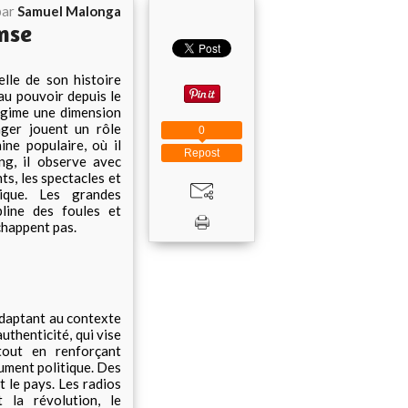
par
Samuel Malonga
nse
lle de son histoire
 au pouvoir depuis le
égime une dimension
nger jouent un rôle
0
ne populaire, où il
Repost
g, il observe avec
ts, les spectacles et
tique. Les grandes
pline des foules et
échappent pas.
adaptant au contexte
authenticité, qui vise
 tout en renforçant
trument politique. Des
le pays. Les radios
 la révolution, le