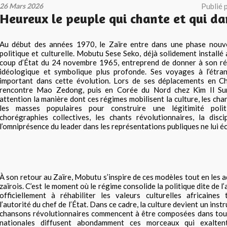
26 Mars 2026
Publié 
Heureux le peuple qui chante et qui da
Au début des années 1970, le Zaïre entre dans une phase nouve
politique et culturelle. Mobutu Sese Seko, déjà solidement installé
coup d’État du 24 novembre 1965, entreprend de donner à son r
idéologique et symbolique plus profonde. Ses voyages à l’étra
important dans cette évolution. Lors de ses déplacements en Chi
rencontre Mao Zedong, puis en Corée du Nord chez Kim Il Sun
attention la manière dont ces régimes mobilisent la culture, les chan
les masses populaires pour construire une légitimité poli
chorégraphies collectives, les chants révolutionnaires, la disci
l’omniprésence du leader dans les représentations publiques ne lui 
À son retour au Zaïre, Mobutu s’inspire de ces modèles tout en les 
zaïrois. C’est le moment où le régime consolide la politique dite de l’
officiellement à réhabiliter les valeurs culturelles africaines
l’autorité du chef de l’État. Dans ce cadre, la culture devient un ins
chansons révolutionnaires commencent à être composées dans tout 
nationales diffusent abondamment ces morceaux qui exaltent