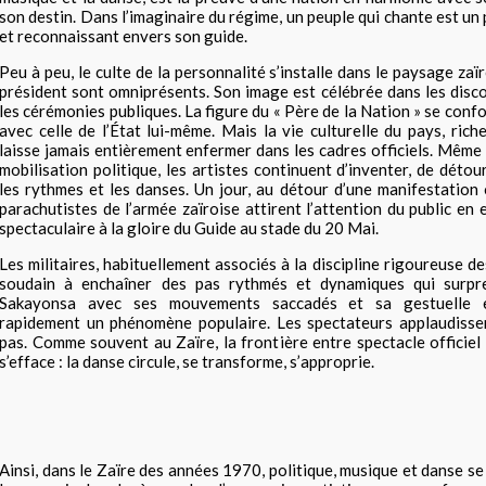
son destin. Dans l’imaginaire du régime, un peuple qui chante est un p
et reconnaissant envers son guide.
Peu à peu, le culte de la personnalité s’installe dans le paysage zaïr
président sont omniprésents. Son image est célébrée dans les disco
les cérémonies publiques. La figure du « Père de la Nation » se con
avec celle de l’État lui-même. Mais la vie culturelle du pays, rich
laisse jamais entièrement enfermer dans les cadres officiels. Même
mobilisation politique, les artistes continuent d’inventer, de déto
les rythmes et les danses. Un jour, au détour d’une manifestation 
parachutistes de l’armée zaïroise attirent l’attention du public en
spectaculaire à la gloire du Guide au stade du 20 Mai.
Les militaires, habituellement associés à la discipline rigoureuse de
soudain à enchaîner des pas rythmés et dynamiques qui surpre
Sakayonsa avec ses mouvements saccadés et sa gestuelle ex
rapidement un phénomène populaire. Les spectateurs applaudissent
pas. Comme souvent au Zaïre, la frontière entre spectacle officiel 
s’efface : la danse circule, se transforme, s’approprie.
Ainsi, dans le Zaïre des années 1970, politique, musique et danse s