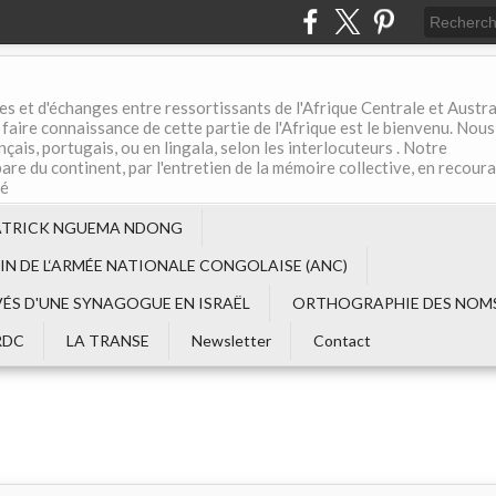
es et d'échanges entre ressortissants de l'Afrique Centrale et Austral
aire connaissance de cette partie de l'Afrique est le bienvenu. Nous
çais, portugais, ou en lingala, selon les interlocuteurs . Notre
are du continent, par l'entretien de la mémoire collective, en recour
té
ATRICK NGUEMA NDONG
EIN DE L‘ARMÉE NATIONALE CONGOLAISE (ANC)
VÉS D'UNE SYNAGOGUE EN ISRAËL
ORTHOGRAPHIE DES NOMS
RDC
LA TRANSE
Newsletter
Contact