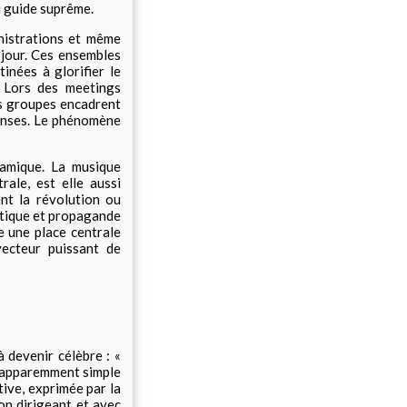
u guide suprême.
inistrations et même
 jour. Ces ensembles
inées à glorifier le
. Lors des meetings
ces groupes encadrent
danses. Le phénomène
namique. La musique
rale, est elle aussi
nt la révolution ou
stique et propagande
e une place centrale
vecteur puissant de
devenir célèbre : «
e apparemment simple
tive, exprimée par la
on dirigeant et avec