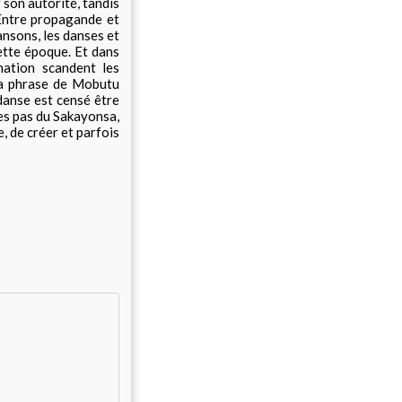
 son autorité, tandis
 Entre propagande et
hansons, les danses et
cette époque. Et dans
mation scandent les
 la phrase de Mobutu
danse est censé être
les pas du Sakayonsa,
, de créer et parfois