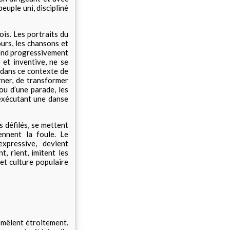
euple uni, discipliné
ois. Les portraits du
urs, les chansons et
fond progressivement
e et inventive, ne se
 dans ce contexte de
urner, de transformer
ou d’une parade, les
 exécutant une danse
s défilés, se mettent
nnent la foule. Le
pressive, devient
, rient, imitent les
et culture populaire
e mêlent étroitement.