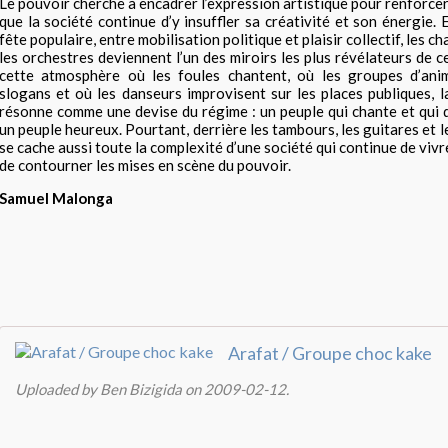
Le pouvoir cherche à encadrer l’expression artistique pour renforcer
que la société continue d’y insuffler sa créativité et son énergie.
fête populaire, entre mobilisation politique et plaisir collectif, les c
les orchestres deviennent l’un des miroirs les plus révélateurs de 
cette atmosphère où les foules chantent, où les groupes d’ani
slogans et où les danseurs improvisent sur les places publiques,
résonne comme une devise du régime : un peuple qui chante et qui 
un peuple heureux. Pourtant, derrière les tambours, les guitares et 
se cache aussi toute la complexité d’une société qui continue de vivre
de contourner les mises en scène du pouvoir.
Samuel Malonga
Arafat / Groupe choc kake
Uploaded by Ben Bizigida on 2009-02-12.