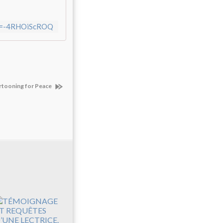
?v=-4RHOiScROQ
Cartooning for Peace