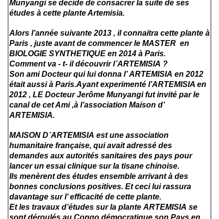
Munyangi se decide de consacrer la suite de ses
études à cette plante Artemisia.
Alors l’année suivante 2013 , il connaitra cette plante à
Paris , juste avant de commencer le MASTER en
BIOLOGIE SYNTHETIQUE en 2014 à Paris.
Comment va - t- il découvrir l´ARTEMISIA ?
Son ami Docteur qui lui donna l’
ARTEMISIA
en 2012
était aussi à Paris.Ayant experimenté l’ARTEMISIA en
2012 , LE Docteur Jerôme Munyangi fut invité par le
canal de cet Ami ,à l’association Maison d’
ARTEMISIA.
MAISON D´ARTEMISIA
est
une association
humanitaire française, qui avait adressé des
demandes aux autorités sanitaires des pays pour
lancer un essai clinique sur la tisane chinoise.
Ils menèrent des études ensemble arrivant à des
bonnes conclusions positives. Et ceci lui rassura
davantage sur l’ efficacité de cette plante.
Et les travaux d’études sur la plante
ARTEMISIA
se
sont déroulés au Congo démocratique son Pays en