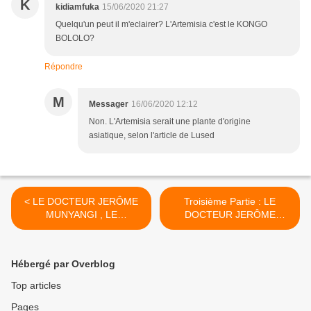
K
kidiamfuka
15/06/2020 21:27
Quelqu'un peut il m'eclairer? L'Artemisia c'est le KONGO
BOLOLO?
Répondre
M
Messager
16/06/2020 12:12
Non. L'Artemisia serait une plante d'origine
asiatique, selon l'article de Lused
< LE DOCTEUR JERÔME
Troisième Partie : LE
MUNYANGI , LE
DOCTEUR JERÔME
CONGOLAIS QUI VIENT D
MUNYANGI ET LE
´INVENTER UN REMÈDE
CORONAVIRUS (COVID
CONTRE LE
19) >
Hébergé par Overblog
CORONAVIRUS (COVID 19
)
Top articles
Pages