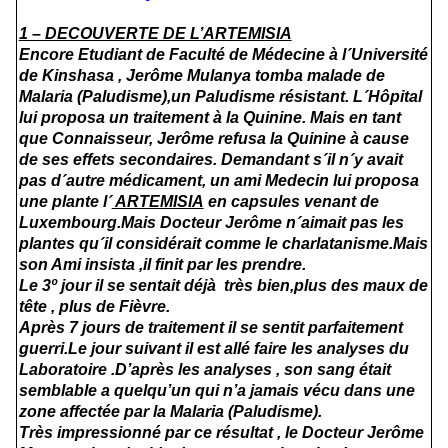
1 – DECOUVERTE DE L’ARTEMISIA
Encore Etudiant de Faculté de Médecine à l´Université
de Kinshasa , Jerôme Mulanya tomba malade de
Malaria (Paludisme),un Paludisme résistant. L´Hôpital
lui proposa un traitement à la Quinine. Mais en tant
que Connaisseur, Jerôme refusa la Quinine à cause
de ses effets secondaires. Demandant s´il n´y avait
pas d´autre médicament, un ami Medecin lui proposa
une plante l´
ARTEMISIA
en capsules venant de
Luxembourg.Mais Docteur Jerôme n´aimait pas les
plantes qu´il considérait comme le charlatanisme.Mais
son Ami insista ,il finit par les prendre.
Le 3º jour il se sentait déjà très bien,plus des maux de
tête , plus de Fièvre.
Après 7 jours de traitement il se sentit parfaitement
guerri.Le jour suivant il est allé faire les analyses du
Laboratoire .D’après les analyses , son sang était
semblable a quelqu’un qui n’a jamais vécu dans une
zone affectée par la Malaria (Paludisme).
Très impressionné par ce résultat , le Docteur Jerôme