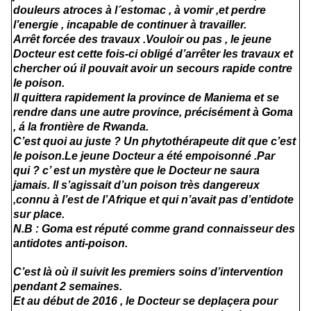
douleurs atroces à l´estomac , à vomir ,et perdre
l’energie , incapable de continuer à travailler.
Arrêt forcée des travaux .Vouloir ou pas , le jeune
Docteur est cette fois-ci obligé d’arrêter les travaux et
chercher oú il pouvait avoir un secours rapide contre
le poison.
Il quittera rapidement la province de Maniema et se
rendre dans une autre province, précisément à Goma
, á la frontière de Rwanda.
C’est quoi au juste ? Un
phytothérapeute dit que c’est
le poison.Le jeune Docteur a été empoisonné .Par
qui ? c’ est un mystère que le Docteur ne saura
jamais. Il s’agissait d’un poison très dangereux
,connu à l’est de l’Afrique et qui n’avait pas d’entidote
sur place.
N.B : Goma est réputé comme grand connaisseur des
antidotes anti-poison.
C’est là où il suivit les premiers soins d’intervention
pendant 2 semaines.
Et au début de 2016 , le Docteur se deplaçera pour