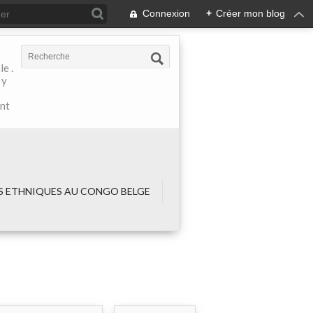
Connexion
+
Créer mon blog
e .
 y
ant
 ETHNIQUES AU CONGO BELGE