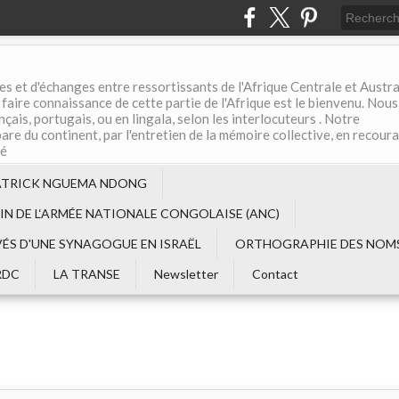
es et d'échanges entre ressortissants de l'Afrique Centrale et Austral
aire connaissance de cette partie de l'Afrique est le bienvenu. Nous
çais, portugais, ou en lingala, selon les interlocuteurs . Notre
are du continent, par l'entretien de la mémoire collective, en recour
té
ATRICK NGUEMA NDONG
EIN DE L‘ARMÉE NATIONALE CONGOLAISE (ANC)
VÉS D'UNE SYNAGOGUE EN ISRAËL
ORTHOGRAPHIE DES NOMS
RDC
LA TRANSE
Newsletter
Contact