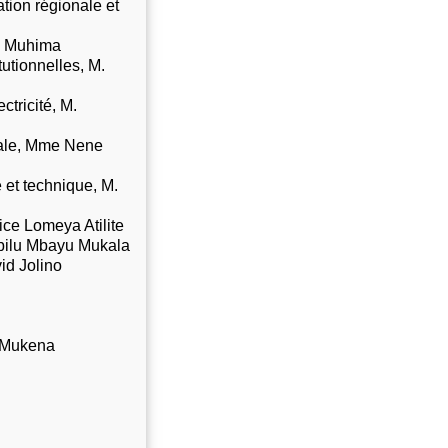
ation régionale et
do Muhima
tutionnelles, M.
ctricité, M.
ciale, Mme Nene
 et technique, M.
ice Lomeya Atilite
uabilu Mbayu Mukala
id Jolino
y Mukena