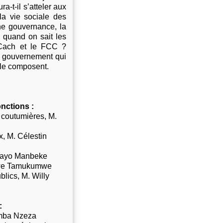
-t-il s’atteler aux
 la vie sociale des
ne gouvernance, la
n quand on sait les
 Cach et le FCC ?
e gouvernement qui
 le composent.
nctions :
es coutumières, M.
x, M. Célestin
 Mayo Manbeke
mbwe Tamukumwe
blics, M. Willy
:
Tumba Nzeza