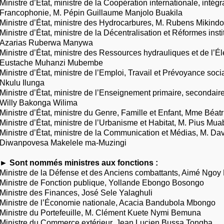
Ministre d’État, ministre de la Coopération internationale, intégr
Francophonie, M. Pépin Guillaume Manjolo Buakila
Ministre d’État, ministre des Hydrocarbures, M. Rubens Mikin
Ministre d’État, ministre de la Décentralisation et Réformes insti
Azarias Ruberwa Manywa
Ministre d’État, ministre des Ressources hydrauliques et de l’Éle
Eustache Muhanzi Mubembe
Ministre d’État, ministre de l’Emploi, Travail et Prévoyance so
Nkulu Ilunga
Ministre d’État, ministre de l’Enseignement primaire, secondaire
Willy Bakonga Wilima
Ministre d’État, ministre du Genre, Famille et Enfant, Mme Béatr
Ministre d’État, ministre de l’Urbanisme et Habitat, M. Pius M
Ministre d’État, ministre de la Communication et Médias, M. Dav
Diwanpovesa Makelele ma-Muzingi
► Sont nommés ministres aux fonctions :
Ministre de la Défense et des Anciens combattants, Aimé Ngo
Ministre de Fonction publique, Yollande Ebongo Bosongo
Ministre des Finances, José Sele Yalaghuli
Ministre de l’Économie nationale, Acacia Bandubola Mbongo
Ministre du Portefeuille, M. Clément Kuete Nymi Bemuna
Ministre du Commerce extérieur, Jean Lucien Bussa Tongba