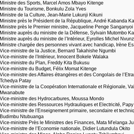
Ministre des Sports, Marcel Amos Mbayo Kitenge
Ministre du Tourisme, Bonkulu Zola Yves
Ministre de la Culture, Jean-Marie Lukunji Kikuni
Ministre près le Président de la République, André Kabanda K
Ministre près le Premier ministre, Jacqueline Penge Sanganyoi
Ministre auprès du ministre de la Défense, Sylvain Mutombo K
Ministre auprès du ministre de l’Intérieur, Eyrolles Michel Nvun
Ministre chargée des personnes vivant avec handicap, Irène E
Vice-ministre de la Justice, Bernard Takahishe Ngumbi
Vice-ministre de l'Intérieur, Innocent Bokele Walaka
Vice-ministre du Plan, Freddy Kita Bukusu
Vice-ministre du Budget, Félix Momat Kitenge
Vice-ministre des Affaires étrangères et des Congolais de l’Et
Tchedya Patay
Vice-ministre de la Coopération Internationale et Régionale, V
Mwanabute
Vice-ministre des Hydrocarbures, Moussa Mondo
Vice-ministre des Ressources Hydrauliques et Electricité, P
Vice-ministre de l'Enseignement primaire, secondaire et techniq
Budimbu Ntubuanga
Vice-ministre Près le Ministres des Finances, Mata M'elanga Ju
Vice-ministre de l’Economie nationale, Didier Lutundula Okito