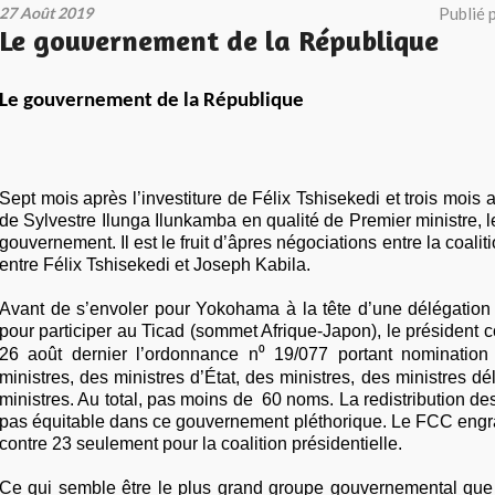
27 Août 2019
Publié 
Le gouvernement de la République
Le gouvernement de la République
Sept mois après l’investiture de Félix Tshisekedi et trois mois 
de Sylvestre Ilunga Ilunkamba en qualité de Premier ministre, 
gouvernement. Il est le fruit d’âpres négociations entre la coali
entre Félix Tshisekedi et Joseph Kabila.
Avant de s’envoler pour Yokohama à la tête d’une délégatio
pour participer au Ticad (sommet Afrique-Japon), le président c
26 août dernier l’ordonnance n⁰ 19/077 portant nomination
ministres, des ministres d’État, des ministres, des ministres dé
ministres. Au total, pas moins de 60 noms. La redistribution des
pas équitable dans ce gouvernement pléthorique. Le FCC engr
contre 23 seulement pour la coalition présidentielle.
Ce qui semble être le plus grand groupe gouvernemental que