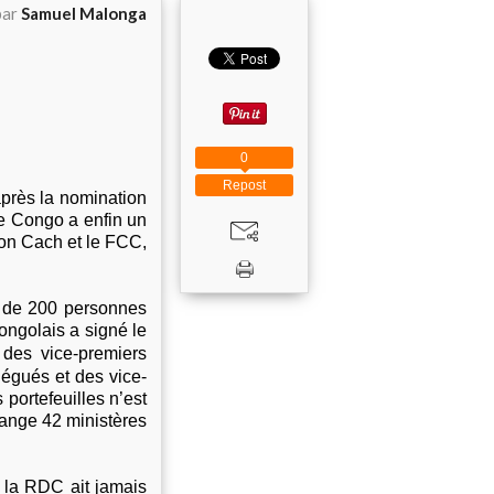
par
Samuel Malonga
0
Repost
après la nomination
le Congo a enfin un
tion Cach et le FCC,
n de 200 personnes
ongolais a signé le
 des vice-premiers
légués et des vice-
 portefeuilles n’est
ange 42 ministères
 la RDC ait jamais