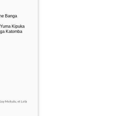
iane Banga
s Yuma Kipuka
inga Katomba
Guy Mokulu, et Lola