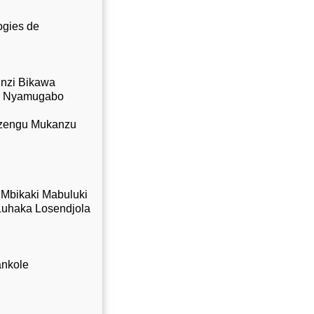
ogies de
unzi Bikawa
de Nyamugabo
Mazengu Mukanzu
e Mbikaki Mabuluki
 Luhaka Losendjola
ankole