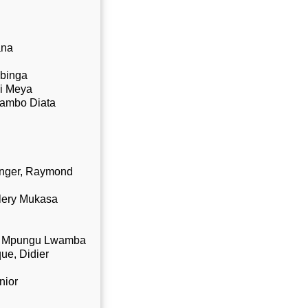
ana
abinga
zi Meya
sambo Diata
ranger, Raymond
alery Mukasa
apy Mpungu Lwamba
ue, Didier
nior