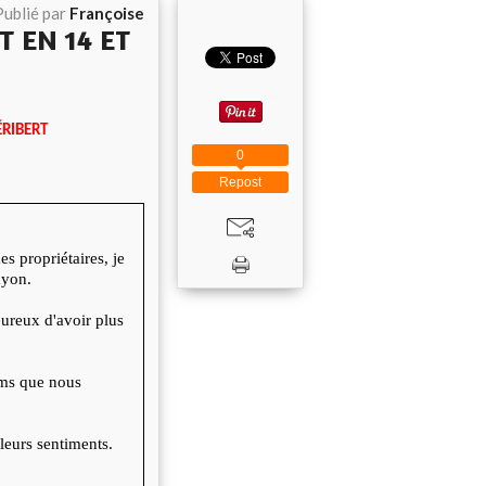
Publié par
Françoise
T EN 14 ET
ÉRIBERT
0
Repost
s propriétaires, je
ayon.
eureux d'avoir plus
noms que nous
leurs sentiments.