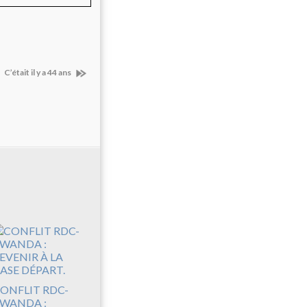
C’était il y a 44 ans
ONFLIT RDC-
WANDA :