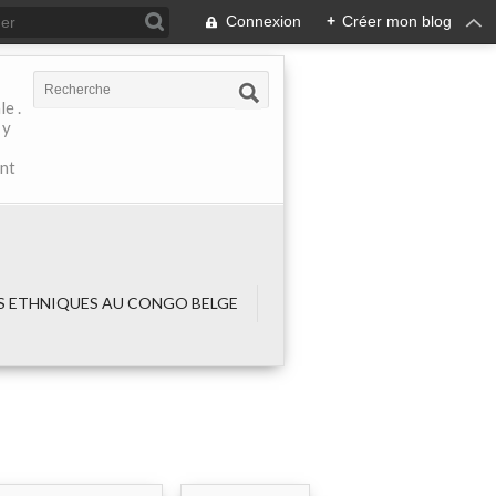
Connexion
+
Créer mon blog
e .
 y
ant
 ETHNIQUES AU CONGO BELGE