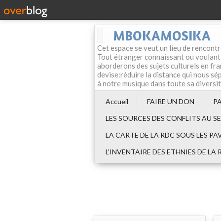
MBOKAMOSIKA
Cet espace se veut un lieu de rencontr
Tout étranger connaissant ou voulant f
aborderons des sujets culturels en fran
devise:réduire la distance qui nous sép
à notre musique dans toute sa diversi
Accueil
FAIRE UN DON
P
LES SOURCES DES CONFLITS AU S
LA CARTE DE LA RDC SOUS LES PA
L'INVENTAIRE DES ETHNIES DE LA 