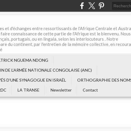
es et d'échanges entre ressortissants de l'Afrique Centrale et Austral
aire connaissance de cette partie de l'Afrique est le bienvenu. Nous
çais, portugais, ou en lingala, selon les interlocuteurs . Notre
are du continent, par l'entretien de la mémoire collective, en recour
té
ATRICK NGUEMA NDONG
EIN DE L‘ARMÉE NATIONALE CONGOLAISE (ANC)
VÉS D'UNE SYNAGOGUE EN ISRAËL
ORTHOGRAPHIE DES NOMS
RDC
LA TRANSE
Newsletter
Contact