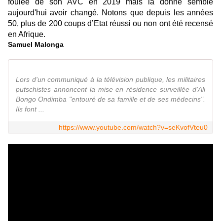
foulée de son AVC en 2019 mais la donne semble
aujourd'hui avoir changé. Notons que depuis les années
50, plus de 200 coups d’Etat réussi ou non ont été recensé
en Afrique.
Samuel Malonga
Lors d'un communiqué à la télévision publique, les militaires
putschistes annoncent la mise en résidence surveillée d'Ali
Bongo Ondimba "entouré de sa famille et de ses médecins".
Ils font ...
https://www.youtube.com/watch?v=seKvofVteu0