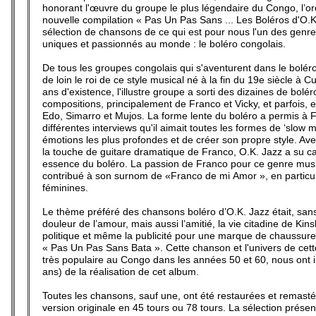
honorant l'œuvre du groupe le plus légendaire du Congo, l’or
nouvelle compilation « Pas Un Pas Sans ... Les Boléros d'O.
sélection de chansons de ce qui est pour nous l'un des genr
uniques et passionnés au monde : le boléro congolais.
De tous les groupes congolais qui s'aventurent dans le boléro
de loin le roi de ce style musical né à la fin du 19e siècle à
ans d'existence, l'illustre groupe a sorti des dizaines de bolé
compositions, principalement de Franco et Vicky, et parfois, 
Edo, Simarro et Mujos. La forme lente du boléro a permis à 
différentes interviews qu'il aimait toutes les formes de ‘slow 
émotions les plus profondes et de créer son propre style. Ave
la touche de guitare dramatique de Franco, O.K. Jazz a su cap
essence du boléro. La passion de Franco pour ce genre musi
contribué à son surnom de «Franco de mi Amor », en particul
féminines.
Le thème préféré des chansons boléro d’O.K. Jazz était, sans 
douleur de l’amour, mais aussi l’amitié, la vie citadine de Kin
politique et même la publicité pour une marque de chaussu
« Pas Un Pas Sans Bata ». Cette chanson et l'univers de cett
très populaire au Congo dans les années 50 et 60, nous ont in
ans) de la réalisation de cet album.
Toutes les chansons, sauf une, ont été restaurées et remastér
version originale en 45 tours ou 78 tours. La sélection présen