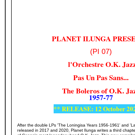
PLANET ILUNGA PRES
(PI 07)
l'Orchestre O.K. Jaz
Pas Un Pas Sans...
The Boleros of O.K. Ja
1957-77
** RELEASE: 12 October 20
After the double LPs 'The Loningisa Years 1956-1961' and 'L
released in 2017 and 2020, Planet Ilunga writes a third chapt