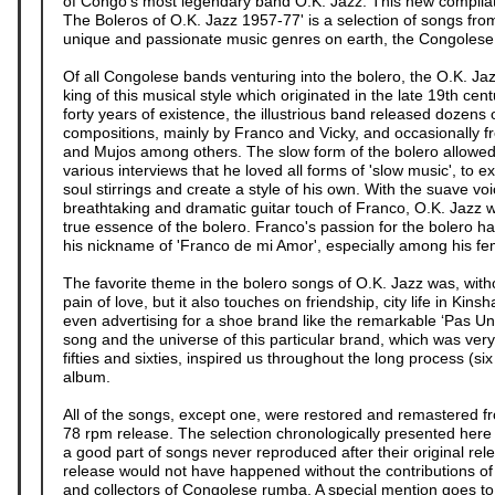
of Congo's most legendary band O.K. Jazz. This new compilat
The Boleros of O.K. Jazz 1957-77' is a selection of songs fro
unique and passionate music genres on earth, the Congolese
Of all Congolese bands venturing into the bolero, the O.K. Jaz
king of this musical style which originated in the late 19th cent
forty years of existence, the illustrious band released dozens o
compositions, mainly by Franco and Vicky, and occasionally 
and Mujos among others. The slow form of the bolero allowed
various interviews that he loved all forms of 'slow music', to 
soul stirrings and create a style of his own. With the suave vo
breathtaking and dramatic guitar touch of Franco, O.K. Jazz w
true essence of the bolero. Franco's passion for the bolero has
his nickname of 'Franco de mi Amor', especially among his fe
The favorite theme in the bolero songs of O.K. Jazz was, with
pain of love, but it also touches on friendship, city life in Kins
even advertising for a shoe brand like the remarkable ‘Pas U
song and the universe of this particular brand, which was ver
fifties and sixties, inspired us throughout the long process (si
album.
All of the songs, except one, were restored and remastered fr
78 rpm release. The selection chronologically presented here c
a good part of songs never reproduced after their original rel
release would not have happened without the contributions o
and collectors of Congolese rumba. A special mention goes t