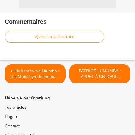
Commentaires
Ajouter un commentaire
< « Mbombo wa Ntumba »
PATRICE LUMUMBA :
et « Mobali ya likelemba » :
APPEL À UN DEUIL
deux raretés offertes par
NATIONAL (AVEC MPOLO
l’ami commun en marge du
ET OKITO) ET FAMILIAL…
86ème anniversaire de
>
Hébergé par Overblog
Jeannot Bombenga.
Top articles
Pages
Contact