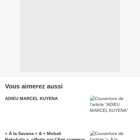
Vous aimerez aussi
ADIEU MARCEL KUYENA
« À la Savana » & « Mobali
Nakobala », offerts par l’Ami commun,