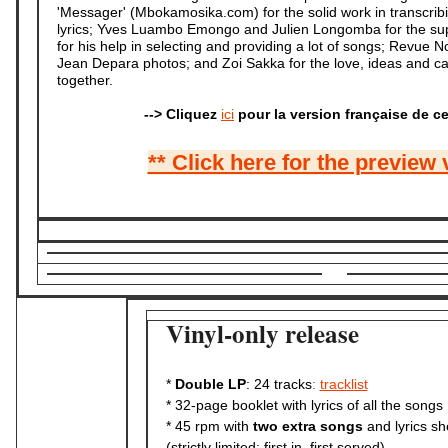
'Messager' (Mbokamosika.com) for the solid work in transcribi
lyrics; Yves Luambo Emongo and Julien Longomba for the su
for his help in selecting and providing a lot of songs; Revue No
Jean Depara photos; and Zoi Sakka for the love, ideas and car
together.
--> Cliquez
ici
pour la version française de ce
** Click here for the preview 
Vinyl-only release
*
Double LP
: 24 tracks
:
tracklist
* 32-page booklet
with lyrics of all the songs
* 45 rpm with
two extra songs
and lyrics sh
(strictly limited; first in, first served)