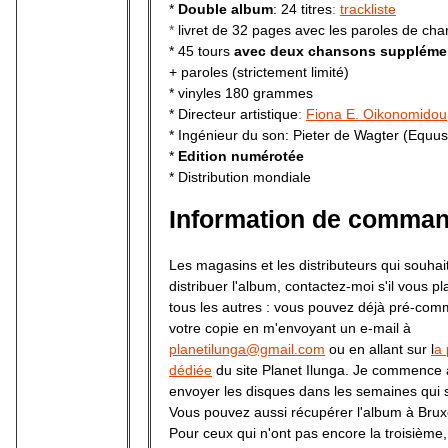
*
Double album
: 24 titres
:
trackliste
*
livret de 32 pages avec les paroles de ch
* 45 tours
avec deux chansons suppléme
+ paroles (strictement limité)
* vinyles 180 grammes
* Directeur artistique
:
Fiona E. Oikonomidou
* Ingénieur du son: Pieter de Wagter (Equus
*
Edition numérotée
* Distribution mondiale
Information de comma
Les magasins et les distributeurs qui souhai
distribuer l'album, contactez-moi s'il vous pl
tous les autres : vous pouvez déjà pré-co
votre copie en m'envoyant un e-mail à
planetilunga@gmail.com
ou en allant sur
l
a
dédiée
du site Planet Ilunga. Je commence 
envoyer les disques dans les semaines qui s
Vous pouvez aussi récupérer l'album à Bruxe
Pour ceux qui n'ont pas encore la troisième,