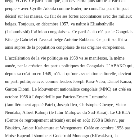
belge FGTB. Ce parti politique, qui deviendra plus tard le « Parti du
peuple » avec Cyrille Adoula comme leader, ne connaîtra pas d’impact
décisif sur les masses, du fait de ses fortes accointances avec des milieux
belges. Toujours, en décembre 1957, va naître à Elisabethville
(Lubumbashi) l’«Union congolaise ». Ce parti était créé par le Congolais
Kitenge Gabriel et l’avocat belge Antoine Rubbens. Ce parti souffrira
ainsi auprès de la population congolaise de ses origines européennes.
L’accélération de la vie politique en 1958 va se manifester, la même
année, par la création des partis politiques des Congolais. L’ABAKO qui,
depuis sa création en 1949, n’était qu’une association culturelle, devient
un parti politique avec comme leaders Joseph Kasa-Vubu, Daniel Kanza,
Gaston Diomi. Le Mouvement nationaliste congolais (MNC) est créé en
octobre 1958 à Léopoldville par Patrice-Emery Lumumba
(familièrement appelé Patel), Joseph Ileo, Christophe Gbenye, Victor
Nendaka, Albert Kalonji (le futur Mulopwe du Sud-Kasai). Le CEREA
(Centre de regroupement africain) est né en août 1958 à Bukavu par
Bisukiro, Anicet Kashamura et Weregemere. Créée en octobre 1958 par
Moïse Kapend-Tshombe et Godefroid Munongo (Kifwakiyo), la