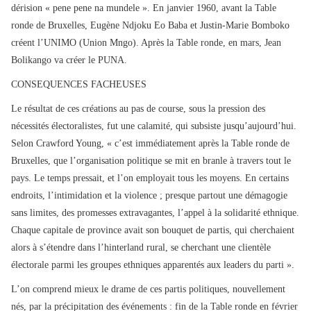
dérision « pene pene na mundele ». En janvier 1960, avant la Table
ronde de Bruxelles, Eugène Ndjoku Eo Baba et Justin-Marie Bomboko
créent l’UNIMO (Union Mngo). Après la Table ronde, en mars, Jean
Bolikango va créer le PUNA.
CONSEQUENCES FACHEUSES
Le résultat de ces créations au pas de course, sous la pression des
nécessités électoralistes, fut une calamité, qui subsiste jusqu’aujourd’hui.
Selon Crawford Young, « c’est immédiatement après la Table ronde de
Bruxelles, que l’organisation politique se mit en branle à travers tout le
pays. Le temps pressait, et l’on employait tous les moyens. En certains
endroits, l’intimidation et la violence ; presque partout une démagogie
sans limites, des promesses extravagantes, l’appel à la solidarité ethnique.
Chaque capitale de province avait son bouquet de partis, qui cherchaient
alors à s’étendre dans l’hinterland rural, se cherchant une clientèle
électorale parmi les groupes ethniques apparentés aux leaders du parti ».
L’on comprend mieux le drame de ces partis politiques, nouvellement
nés, par la précipitation des événements : fin de la Table ronde en février