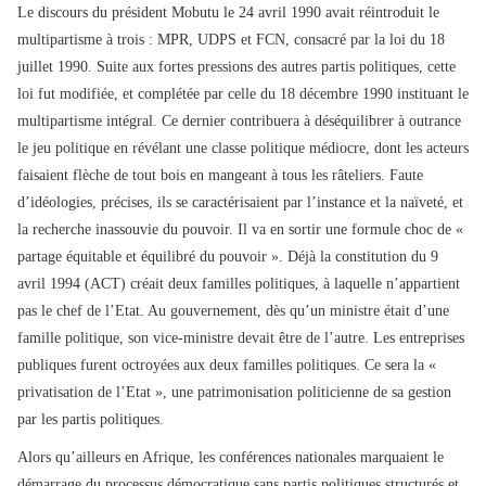
Le discours du président Mobutu le 24 avril 1990 avait réintroduit le
multipartisme à trois : MPR, UDPS et FCN, consacré par la loi du 18
juillet 1990. Suite aux fortes pressions des autres partis politiques, cette
loi fut modifiée, et complétée par celle du 18 décembre 1990 instituant le
multipartisme intégral. Ce dernier contribuera à déséquilibrer à outrance
le jeu politique en révélant une classe politique médiocre, dont les acteurs
faisaient flèche de tout bois en mangeant à tous les râteliers. Faute
d’idéologies, précises, ils se caractérisaient par l’instance et la naïveté, et
la recherche inassouvie du pouvoir. Il va en sortir une formule choc de «
partage équitable et équilibré du pouvoir ». Déjà la constitution du 9
avril 1994 (ACT) créait deux familles politiques, à laquelle n’appartient
pas le chef de l’Etat. Au gouvernement, dès qu’un ministre était d’une
famille politique, son vice-ministre devait être de l’autre. Les entreprises
publiques furent octroyées aux deux familles politiques. Ce sera la «
privatisation de l’Etat », une patrimonisation politicienne de sa gestion
par les partis politiques.
Alors qu’ailleurs en Afrique, les conférences nationales marquaient le
démarrage du processus démocratique sans partis politiques structurés et