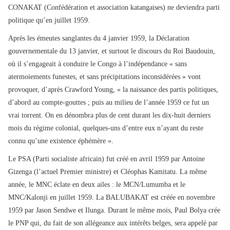
CONAKAT (Confédération et association katangaises) ne deviendra parti
politique qu’en juillet 1959.
Après les émeutes sanglantes du 4 janvier 1959, la Déclaration
gouvernementale du 13 janvier, et surtout le discours du Roi Baudouin,
où il s’engageait à conduire le Congo à l’indépendance « sans
atermoiements funestes, et sans précipitations inconsidérées » vont
provoquer, d’après Crawford Young, « la naissance des partis politiques,
d’abord au compte-gouttes ; puis au milieu de l’année 1959 ce fut un
vrai torrent. On en dénombra plus de cent durant les dix-huit derniers
mois du régime colonial, quelques-uns d’entre eux n’ayant du reste
connu qu’une existence éphémère ».
Le PSA (Parti socialiste africain) fut créé en avril 1959 par Antoine
Gizenga (l’actuel Premier ministre) et Cléophas Kamitatu. La même
année, le MNC éclate en deux ailes : le MCN/Lumumba et le
MNC/Kalonji en juillet 1959. La BALUBAKAT est créée en novembre
1959 par Jason Sendwe et Ilunga. Durant le même mois, Paul Bolya crée
le PNP qui, du fait de son allégeance aux intérêts belges, sera appelé par