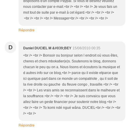
disposons d'un compte Paypal. Si vous le désirez veuillez
nous contacter par e-mail.<br /> <br /> <br /> Je vous fais un
mot tout de suite par e-mail à cet égard.<br /> <br /> <br />
<br /> <br /> <br /> Messager<br /> <br /> <br /> <br />
Répondre
D
Daniel DUCIEL M &#039;BEY
15/08/2010 00:35
<br /> <br /> Bonsoir ou bonjour selon l endroit où vous êtes,
cheres et chers mbokatier(e)s. Soutenons le blog, donnons
chacun le peu qu on a. Nous lisons et écoutons la musique et
d autres info sur ce blog,<br /> parce qu il existe etparce que
ici quelque part dans ce monde un compatriote , qu il soit de
la rive droite ou gauche du fleuve congo , travaille.<br /> <br
/> <br /> Les vrais amis se reconnaissent dans le malheure et
la souffrance.<br /> <br /> <br /> Je suis convaicu que vous
allez faire un geste financier pour soutenir notre blog.<br />
<br /> <br /> To komi ndé ngué wâna. DUCIEL<br /> <br /> <br
/> <br />
Répondre