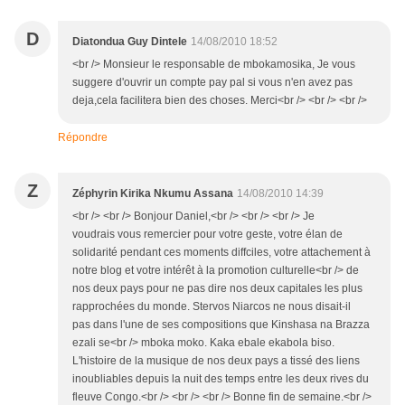
D
Diatondua Guy Dintele
14/08/2010 18:52
<br /> Monsieur le responsable de mbokamosika, Je vous
suggere d'ouvrir un compte pay pal si vous n'en avez pas
deja,cela facilitera bien des choses. Merci<br /> <br /> <br />
Répondre
Z
Zéphyrin Kirika Nkumu Assana
14/08/2010 14:39
<br /> <br /> Bonjour Daniel,<br /> <br /> <br /> Je
voudrais vous remercier pour votre geste, votre élan de
solidarité pendant ces moments diffciles, votre attachement à
notre blog et votre intérêt à la promotion culturelle<br /> de
nos deux pays pour ne pas dire nos deux capitales les plus
rapprochées du monde. Stervos Niarcos ne nous disait-il
pas dans l'une de ses compositions que Kinshasa na Brazza
ezali se<br /> mboka moko. Kaka ebale ekabola biso.
L'histoire de la musique de nos deux pays a tissé des liens
inoubliables depuis la nuit des temps entre les deux rives du
fleuve Congo.<br /> <br /> <br /> Bonne fin de semaine.<br />