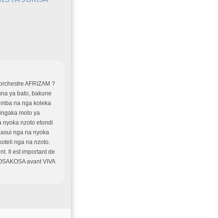
'orchestre AFRIZAM ?
tuna ya bato, bakune
imba na nga koleka
lingaka moto ya
na nyoka nzoto etondi
 basui nga na nyoka
oteli nga na nzoto.
. Il est important de
 KOSAKOSA avant VIVA