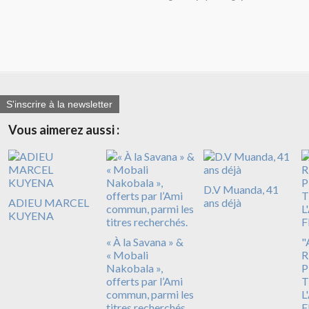
S'inscrire à la newsletter
Vous aimerez aussi :
D.V Muanda, 41
ADIEU MARCEL
ans déjà
KUYENA
« À la Savana » &
"
« Mobali
R
Nakobala »,
P
offerts par l’Ami
T
commun, parmi les
L
titres recherchés.
F