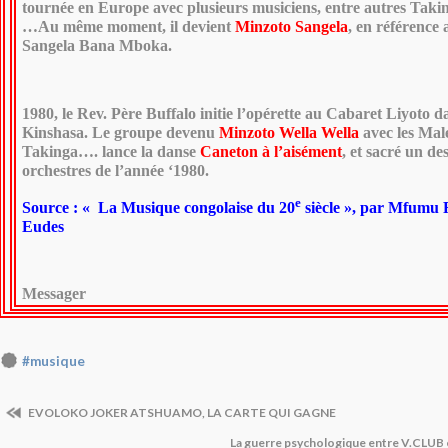
tournée en Europe avec plusieurs musiciens, entre autres Takin
…Au même moment, il devient
Minzoto Sangela
, en référence 
Sangela Bana Mboka.
1980, le Rev. Père Buffalo initie l’opérette au Cabaret Liyoto d
Kinshasa. Le groupe devenu
Minzoto Wella Wella
avec les Ma
Takinga…. lance la danse
Caneton à l’aisément
, et sacré un de
orchestres de l’année ‘1980.
e
Source : « La Musique congolaise du 20
siècle », par Mfumu F
Eudes
Messager
#musique
EVOLOKO JOKER ATSHUAMO, LA CARTE QUI GAGNE
La guerre psychologique entre V.CL