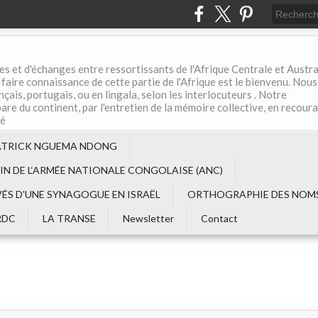
es et d'échanges entre ressortissants de l'Afrique Centrale et Austral
aire connaissance de cette partie de l'Afrique est le bienvenu. Nous
çais, portugais, ou en lingala, selon les interlocuteurs . Notre
are du continent, par l'entretien de la mémoire collective, en recour
té
ATRICK NGUEMA NDONG
EIN DE L‘ARMÉE NATIONALE CONGOLAISE (ANC)
VÉS D'UNE SYNAGOGUE EN ISRAËL
ORTHOGRAPHIE DES NOMS
RDC
LA TRANSE
Newsletter
Contact