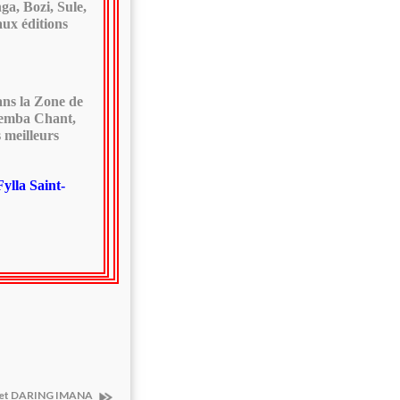
ga, Bozi, Sule,
aux éditions
ans la Zone de
lemba Chant,
s meilleurs
ylla Saint-
UB et DARING IMANA