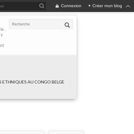
Connexion
+
Créer mon blog
e .
 y
ant
 ETHNIQUES AU CONGO BELGE