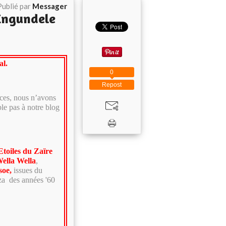
Publié par
Messager
’Engundele
al.
0
Repost
ces, nous n’avons
le pas à notre blog
Etoiles du Zaïre
ella Wella
,
soe,
issues du
uza des années '60