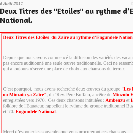
6 Août 2011
Deux Titres des "Etoiles" au rythme d
National.
Deux Titres des Étoiles du Zaïre au rythme d’Engundele Nation
Depuis que nous avons commencé la diffusion des variétés des vacan
pas encore auditionné une seule œuvre traditionnelle. Ceci ne ressemb
qui a toujours réservé une place de choix aux chansons du terroir.
C’est pourquoi, nous avons recherché deux œuvres du groupe "
Les 
ou Minzoto ya Zaïre"
, du ¨Rev. Père Buffalo, ancêtre de
Minzoto W
enregistrées vers 1970. Ces deux chansons intitulées :
Ambenzu
et
I
folklore de l'Equateur, rappellent le rythme du groupe traditionnel B
et '70:
Engundele National
.
Merci d’évoquer les souvenirs que vous procureront ces chansons.