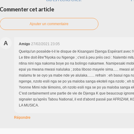
Commenter cet article
Ajouter un commentaire
A
Amigo
27/02/2021 23:05
Quelqu'un possède-t-il le disque de Kisangani Djenga Espérant avec l
Le titre doit être"Nyoka ou Ngenge ; c'est à peu près ceci : Nalembi mi
ntina nini nga nakoma boye po na bolingo nakamwe. Namipesaki mob
epai ya mwana mwasi nalulaka ; zoba liboso mayele sima...... mwasi a
malamu te se oyo ya mabe nde ye alulaka........ refrain : eh basui nga 
ngenge, nzoto esili nga se po ya maloba sanga ekoteli nga nzoto ; eh
Yvonne Mimi nde témoins, oh nzoto esili nga se po ya maloba sanga ek
C'est certainement une partie de vie de Djenga K que beaucoup ignorent
signaler qu'après Tabou National, il est d'abord passé par AFRIZAM,
LA MUSICA.
Répondre