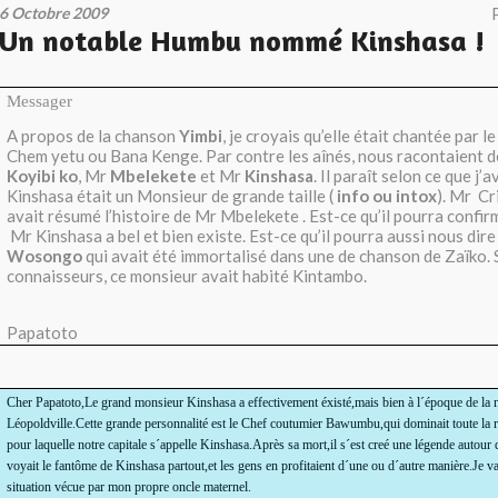
6 Octobre 2009
Un notable Humbu nommé Kinshasa !
Messager
A propos de la chanson
Yimbi
, je croyais qu’elle était chantée par 
Chem yetu ou Bana Kenge. Par contre les aînés, nous racontaient de
Koyibi ko
, Mr
Mbelekete
et Mr
Kinshasa
. Il paraît selon ce que j’
Kinshasa était un Monsieur de grande taille (
info ou intox
). Mr Cr
avait résumé l’histoire de Mr Mbelekete . Est-ce qu’il pourra confirm
Mr Kinshasa a bel et bien existe. Est-ce qu’il pourra aussi nous dire 
Wosongo
qui avait été immortalisé dans une de chanson de Zaïko. 
connaisseurs, ce monsieur avait habité Kintambo.
Papatoto
Cher Papatoto,Le grand monsieur Kinshasa a effectivement éxisté,mais bien à l´époque de la na
Léopoldville.Cette grande personnalité est le Chef coutumier Bawumbu,qui dominait toute la ré
pour laquelle notre capitale s´appelle Kinshasa.Après sa mort,il s´est creé une légende autou
voyait le fantôme de Kinshasa partout,et les gens en profitaient d´une ou d´autre manière.Je v
situation vécue par mon propre oncle maternel.