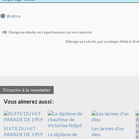
#rétro
Elanga na mbula: un regard amusé sur nos saisons
Bilenge ya Lokole, par Lomingo Alida & St
S'inscrire à la newsletter
Vous aimerez aussi :
SUITE DU HIT-
Les larmes d'un
PARADE DE 1959
Le diplôme de
dieu