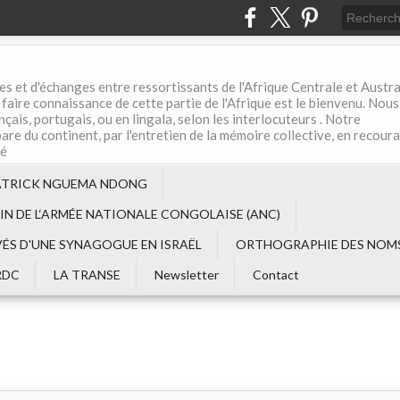
es et d'échanges entre ressortissants de l'Afrique Centrale et Austral
aire connaissance de cette partie de l'Afrique est le bienvenu. Nous
çais, portugais, ou en lingala, selon les interlocuteurs . Notre
are du continent, par l'entretien de la mémoire collective, en recour
té
ATRICK NGUEMA NDONG
EIN DE L‘ARMÉE NATIONALE CONGOLAISE (ANC)
VÉS D'UNE SYNAGOGUE EN ISRAËL
ORTHOGRAPHIE DES NOMS
RDC
LA TRANSE
Newsletter
Contact