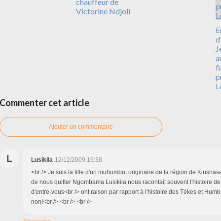
chauffeur de
Victorine Ndjoli
E
d
J
a
f
p
L
Commenter cet article
Ajouter un commentaire
L
Lusikila
12/12/2009 16:38
<br /> Je suis la fille d'un muhumbu, originaire de la région de Kinshas
de nous quitter Ngombama Lusikila nous racontait souvent l'histoire d
d'entre-vous<br /> ont raison par rapport à l'histoire des Tékes et Humb
non!<br /> <br /> <br />