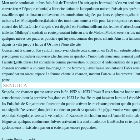
Mon oncle conduisait un bus fula-fula de Transban.Un soir,après le travail,il s´est vu seul dan
couvre-feu.A l´époque colonial,la libre circulation de la population noire n´éxistait pas après 
travailleurs qui terminaient tard avaient,des autorisations signées par leurs employeurs,afin d
maisons.Les Mbila(policiers)faisaient des tours dans toute la ville pour faire respecter ces m
control des Mbila,Oncle François s´est déguisé en Fantôme,utilisant des feuilles d´arbre.Comm
taille,les Mbila qu´il croisait en route,prenaient fuite au cris de Moloki,Moloki eeee.Parfois m
quelques mètres,ces pauvres policiers qui fuyaient comme des petits enfants,Ainsi,il a fait s
depuis la ville jusqu´à la rue d´Oshwé à Nouvelle cité.
Concernant la chanson Ko yimbi,Franco avait chanté cette chanson en 1958 et,l´autorité coloni
prison,pour considérer subversive,la chanson en question.Yimbi tuala muanamu iyemika(yimb
l´allaiter),cette phrase fut considérée comme provocation ou pétition d´indépendance de la part
chanson appartient à un conte bakongo,sur une femme qui avait laissé son enfant à l´abri sous 
emporté par un oiseau rapace.La femme chante la chanson, invitant l´oiseau à lui remettre l´enfa
peine.
SENGOLA
Sengola,une chanson qui est sortie vers la fin 1952 ou 1953.J´avais 5 ans selon ma bonne mé
cette chanson pour la première fois,donc en 1953.Le chauffeurs qui faisaient la route Léopold
les Fula-fula de Kin,attiraient l´attention du public activant leurs claxons,pendant que dit pub
mot signifie "renverser",donc,ici le conducteur posait sa question Pi-pi(que voulez-vous que je
répondait Sengola(renversez le véhicule)d´où Kabasele dit chaufeur mabe.L´autorité coloniale av
blague,car quelques conducteurs énivrés arrivaient à la confirmation de la même.En ce temps là,
cyclomoteurs n´éxistaient pas ou n´étaient pas encore populaires.
Crispin Régis -Lukoki