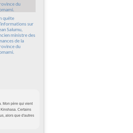
n quête
’informations sur
ean Salumu,
ncien ministre des
inances de la
rovince du
omami.
a. Mon père qui vient
e Kinshasa. Certains
us, alors que d'autres