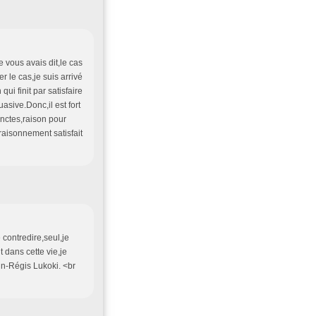
 vous avais dit,le cas
le cas,je suis arrivé
ui finit par satisfaire
asive.Donc,il est fort
inctes,raison pour
raisonnement satisfait
 contredire,seul,je
t dans cette vie,je
in-Régis Lukoki. <br