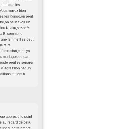
rtant que les
.Vous verrez bien
Chez les Kongo,on peut
re,on peut avoir un
inu Nsaku,se<br />
da.Et comme je
t une femme.Il se peut
e faire
intrusion,car il ya
les mariages,ou par
peuple peut se séparer
> d´agression par un
itions restent à
up apprécié le point
de au regard de cela.
e<br /> notre propre