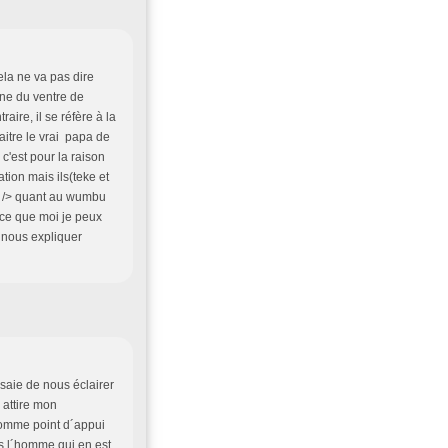
ela ne va pas dire
enne du ventre de
ire, il se réfère à la
itre le vrai papa de
c'est pour la raison
ation mais ils(teke et
r /> quant au wumbu
t ce que moi je peux
t nous expliquer
saie de nous éclairer
i attire mon
comme point d´appui
rs l´homme qui en est