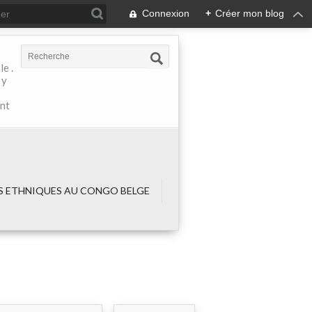
Connexion
+
Créer mon blog
e .
 y
ant
 ETHNIQUES AU CONGO BELGE