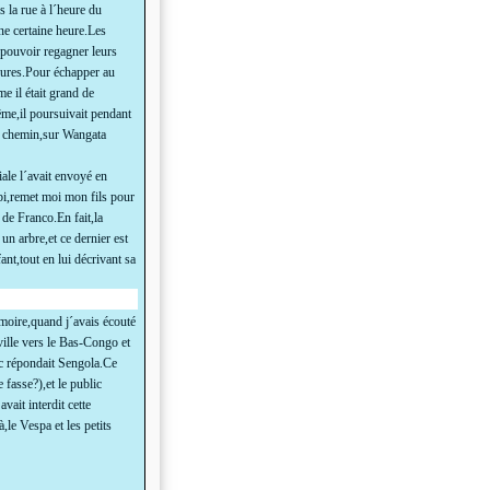
s la rue à l´heure du
une certaine heure.Les
e pouvoir regagner leurs
esures.Pour échapper au
e il était grand de
ême,il poursuivait pendant
on chemin,sur Wangata
ale l´avait envoyé en
i,remet moi mon fils pour
 de Franco.En fait,la
un arbre,et ce dernier est
nt,tout en lui décrivant sa
moire,quand j´avais écouté
ville vers le Bas-Congo et
lic répondait Sengola.Ce
 fasse?),et le public
ait interdit cette
le Vespa et les petits