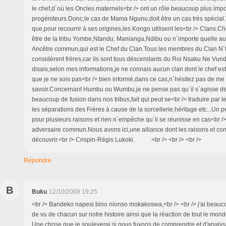
le chef,d´où les Oncles maternels<br /> ont un rôle beaucoup plus impo
progéniteurs.Donc,le cas de Mama Ngunu,doit être un cas très spécial
que,pour recourrir à ses origines,les Kongo utilisent les<br /> Clans.
être de la tribu Yombe,Ntandu, Manianga,Ndibu ou n´importe quelle aut
Ancêtre commun,qui est le Chef du Clan.Tous les membres du Clan N´t
considèrent frères,car ils sont tous déscendants du Roi Nsaku Ne Vun
disais,selon mes informations,je ne connais aucun clan dont le chef es
que je ne sois pas<br /> bien informé,dans ce cas,n´hésitez pas de me l
savoir.Concernant Humbu ou Wumbu,je ne pense pas qu´il s´agisse de l´
beaucoup de fusion dans nos tribus,fait qui peut se<br /> traduire par 
les séparations des Frères à cause de la sorcellerie,héritage etc...Un 
pour plusieurs raisons et rien n´empêche qu´il se réunisse en cas<br /
adversaire commun.Nous avons ici,une alliance dont les raisons et cond
découvrir.<br /> Crispin-Régis Lukoki. <br /> <br /> <br />
Répondre
B
Buku
12/10/2009 19:25
<br /> Bandeko napesi bino nionso mokakoswa,<br /> <br /> j'ai beauco
de vu de chacun sur notre histoire ainsi que la réaction de tout le mon
Une chose que je souleverai si nous fuyons de comprendre et d'analys