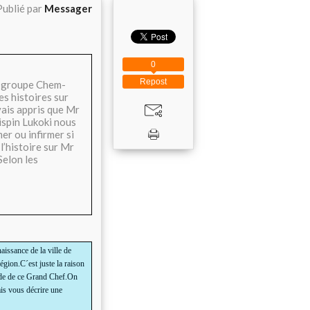
Publié par
Messager
0
Repost
le groupe Chem-
s histoires sur
avais appris que Mr
ispin Lukoki nous
er ou infirmer si
l’histoire sur Mr
Selon les
issance de la ville de
gion.C´est juste la raison
r de de ce Grand Chef.On
ais vous décrire une