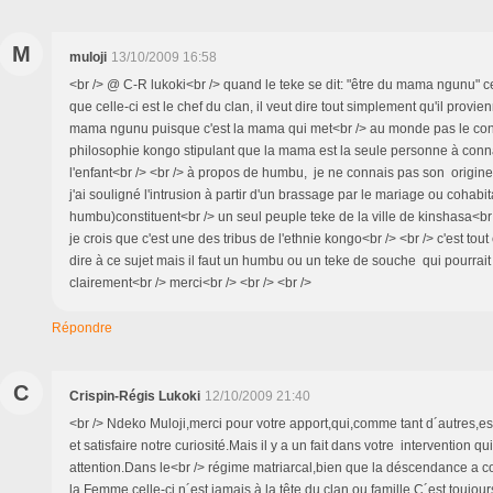
M
muloji
13/10/2009 16:58
<br /> @ C-R lukoki<br /> quand le teke se dit: "être du mama ngunu" c
que celle-ci est le chef du clan, il veut dire tout simplement qu'il provi
mama ngunu puisque c'est la mama qui met<br /> au monde pas le contra
philosophie kongo stipulant que la mama est la seule personne à conna
l'enfant<br /> <br /> à propos de humbu, je ne connais pas son origine 
j'ai souligné l'intrusion à partir d'un brassage par le mariage ou cohabit
humbu)constituent<br /> un seul peuple teke de la ville de kinshasa<b
je crois que c'est une des tribus de l'ethnie kongo<br /> <br /> c'est tou
dire à ce sujet mais il faut un humbu ou un teke de souche qui pourrai
clairement<br /> merci<br /> <br /> <br />
Répondre
C
Crispin-Régis Lukoki
12/10/2009 21:40
<br /> Ndeko Muloji,merci pour votre apport,qui,comme tant d´autres,es
et satisfaire notre curiosité.Mais il y a un fait dans votre intervention qu
attention.Dans le<br /> régime matriarcal,bien que la déscendance a 
la Femme,celle-ci,n´est jamais à la tête du clan ou famille.C´est toujou