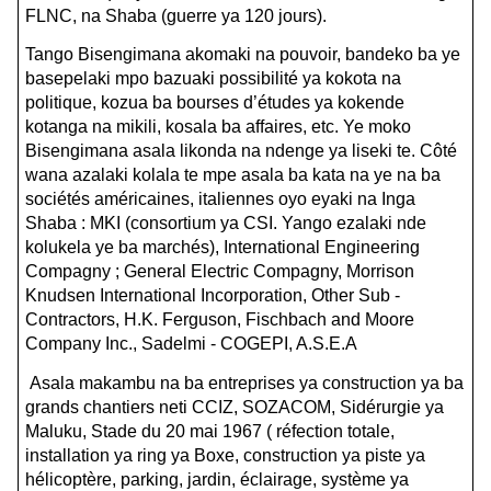
FLNC, na Shaba (guerre ya 120 jours).
Tango Bisengimana akomaki na pouvoir, bandeko ba ye
basepelaki mpo bazuaki possibilité ya kokota na
politique, kozua ba bourses d’études ya kokende
kotanga na mikili, kosala ba affaires, etc. Ye moko
Bisengimana asala likonda na ndenge ya liseki te. Côté
wana azalaki kolala te mpe asala ba kata na ye na ba
sociétés américaines, italiennes oyo eyaki na Inga
Shaba : MKI (consortium ya CSI.
Yango ezalaki nde
kolukela ye ba marchés), International Engineering
Compagny ; General Electric Compagny, Morrison
Knudsen International Incorporation, Other Sub -
Contractors, H.K. Ferguson, Fischbach and Moore
Company Inc., Sadelmi - COGEPI, A.S.E.A
Asala makambu na ba entreprises ya construction ya ba
grands chantiers neti CCIZ, SOZACOM, Sidérurgie ya
Maluku, Stade du 20 mai 1967 ( réfection totale,
installation ya ring ya Boxe, construction ya piste ya
hélicoptère, parking, jardin, éclairage, système ya