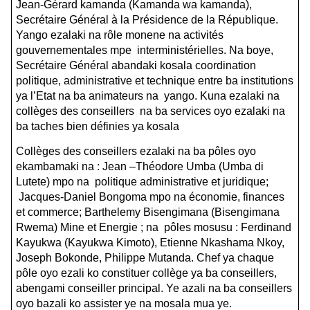
Jean-Gérard kamanda (Kamanda wa kamanda),
Secrétaire Général à la Présidence de la République.
Yango ezalaki na rôle monene na activités
gouvernementales mpe interministérielles. Na boye,
Secrétaire Général abandaki kosala coordination
politique, administrative et technique entre ba institutions
ya l’Etat na ba animateurs na yango. Kuna ezalaki na
collèges des conseillers na ba services oyo ezalaki na
ba taches bien définies ya kosala
Collèges des conseillers ezalaki na ba pôles oyo
ekambamaki na : Jean –Théodore Umba (Umba di
Lutete) mpo na politique administrative et juridique;
Jacques-Daniel Bongoma mpo na économie, finances
et commerce; Barthelemy Bisengimana (Bisengimana
Rwema) Mine et Energie ; na pôles mosusu : Ferdinand
Kayukwa (Kayukwa Kimoto), Etienne Nkashama Nkoy,
Joseph Bokonde, Philippe Mutanda. Chef ya chaque
pôle oyo ezali ko constituer collège ya ba conseillers,
abengami conseiller principal. Ye azali na ba conseillers
oyo bazali ko assister ye na mosala mua ye.