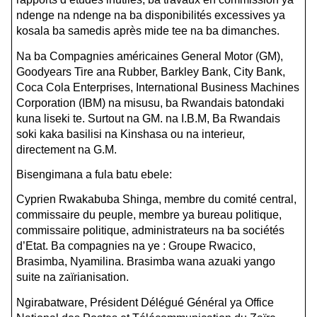
ndenge na ndenge na ba disponibilités excessives ya
kosala ba samedis après mide tee na ba dimanches.
Na ba Compagnies américaines General Motor (GM),
Goodyears Tire ana Rubber, Barkley Bank, City Bank,
Coca Cola Enterprises, International Business Machines
Corporation (IBM) na misusu, ba Rwandais batondaki
kuna liseki te.
Surtout na GM. na I.B.M, Ba Rwandais
soki kaka basilisi na Kinshasa ou na interieur,
directement na G.M.
Bisengimana a fula batu ebele:
Cyprien Rwakabuba Shinga, membre du comité central,
commissaire du peuple, membre ya bureau politique,
commissaire politique, administrateurs na ba sociétés
d’Etat. Ba compagnies na ye : Groupe Rwacico,
Brasimba, Nyamilina. Brasimba wana azuaki yango
suite na zaïrianisation.
Ngirabatware, Président Délégué Général ya Office