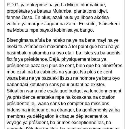
P.D.G. ya entreprise na ye La Micro Informatique,
propriétaire ya bateau Mulamba, plantations Idjwi,
fermes Osso. En plus, azali mutu ya liboso akotisa
voiture ya marque Jaguar na Zaire. En suite, Tshisekedi
na Mobutu mpe bayaki kobimisa ya bango.
Bisengimana afula ba ndeko na ye na bana mayi na ye
liseki te. Atimbelaki makambo à tel point que batu na ye
basimbaki makambu na oyo etali ba listes ya ba agents
fictifs ya présidence. Déjà, physiquement batu ya
présidence bazalaki plus de cent, bien que ba ministères
mpe ezali na ba cabinets na yango. Na plus de cent
wana batu na ye bazalaki lisusu na nombre ya batu oyo
babandaki kofutama sans pour autant ba exister.
Situation wana nde esala que budget ya fonctionnement
ya présidence emataka mpe na kosakana na dotation
présidentielle, wana sans ko compter ba missions
bidons na intérieur et na étranger, ba gonflements ya ba
membres ya délégation à chaque déplacement ou
voyage ya président, ba primes exceptionnelles, ba
rapports d’études inutiles, ba travaux en commission ya