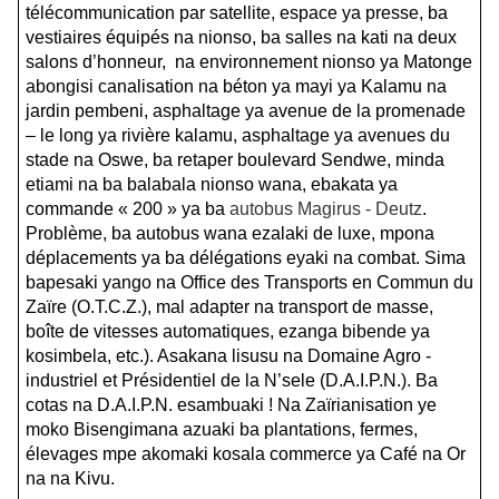
télécommunication par satellite, espace ya presse, ba
vestiaires équipés na nionso, ba salles na kati na deux
salons d’honneur, na environnement nionso ya Matonge
abongisi canalisation na béton ya mayi ya Kalamu na
jardin pembeni, asphaltage ya avenue de la promenade
– le long ya rivière kalamu, asphaltage ya avenues du
stade na Oswe, ba retaper boulevard Sendwe, minda
etiami na ba balabala nionso wana, ebakata ya
commande « 200 » ya ba
autobus Magirus - Deutz
.
Problème, ba autobus wana ezalaki de luxe, mpona
déplacements ya ba délégations eyaki na combat. Sima
bapesaki yango na Office des Transports en Commun du
Zaïre (O.T.C.Z.), mal adapter na transport de masse,
boîte de vitesses automatiques, ezanga bibende ya
kosimbela, etc.). Asakana lisusu na Domaine Agro -
industriel et Présidentiel de la N’sele (D.A.I.P.N.). Ba
cotas na D.A.I.P.N. esambuaki ! Na Zaïrianisation ye
moko Bisengimana azuaki ba plantations, fermes,
élevages mpe akomaki kosala commerce ya Café na Or
na na Kivu.