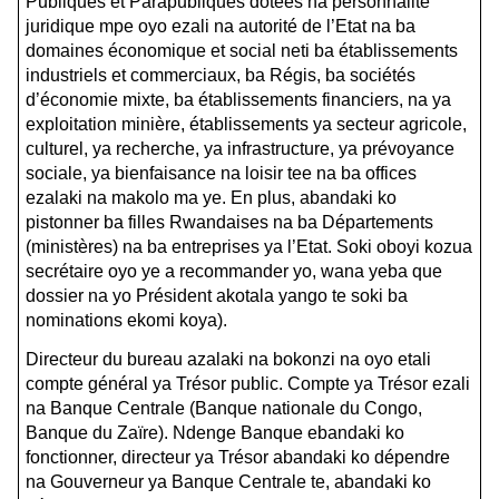
Publiques et Parapubliques dotées na personnalité
juridique mpe oyo ezali na autorité de l’Etat na ba
domaines économique et social neti ba établissements
industriels et commerciaux, ba Régis, ba sociétés
d’économie mixte, ba établissements financiers, na ya
exploitation minière, établissements ya secteur agricole,
culturel, ya recherche, ya infrastructure, ya prévoyance
sociale, ya bienfaisance na loisir tee na ba offices
ezalaki na makolo ma ye. En plus, abandaki ko
pistonner ba filles Rwandaises na ba Départements
(ministères) na ba entreprises ya l’Etat. Soki oboyi kozua
secrétaire oyo ye a recommander yo, wana yeba que
dossier na yo Président akotala yango te soki ba
nominations ekomi koya).
Directeur du bureau azalaki na bokonzi na oyo etali
compte général ya Trésor public. Compte ya Trésor ezali
na Banque Centrale (Banque nationale du Congo,
Banque du Zaïre). Ndenge Banque ebandaki ko
fonctionner, directeur ya Trésor abandaki ko dépendre
na Gouverneur ya Banque Centrale te, abandaki ko