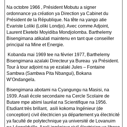
Na octobre 1966 , Président Mobutu a signer
ordonnance ya création ya Direction ya Cabinet du
Président de la République. Na tête na yango atie
Evariste Loliki (Loliki Londjo). Avec comme Adjoint,
Laurent Eketebi Moyidiba Mondjolomba. Barthelemy
Bisengimana atikalati maintenu en tant que conseiller
principal na Mine et Energie.
Kobanda mai 1969 tee na février 1977, Barthelemy
Bisengimana azalaki Directeur ya Bureau ya Président.
Tour à tour adjoint na ye ezalaki Jules – Fontaine
Sambwa (Sambwa Pita Nbangui), Bokana
W’Ondangela.
Bisengimana abotami na Cyangungu na Masisi, na
1939. Asali école secondaire na Cercle Scolaire de
Butare mpe abimi lauréat na Scientifique na 1956.
Etudiant très brillant, asili kokoma Ingénieur (de
conception) civil électricien ya département ya électricité
ya faculté de polytechnique ya université de Lovanuim