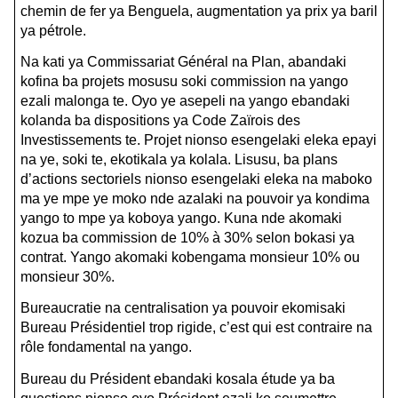
chemin de fer ya Benguela, augmentation ya prix ya baril
ya pétrole.
Na kati ya Commissariat Général na Plan, abandaki
kofina ba projets mosusu soki commission na yango
ezali malonga te. Oyo ye asepeli na yango ebandaki
kolanda ba dispositions ya Code Zaïrois des
Investissements te.
Projet nionso esengelaki eleka epayi
na ye, soki te, ekotikala ya kolala. Lisusu, ba plans
d’actions sectoriels nionso esengelaki eleka na maboko
ma ye mpe ye moko nde azalaki na pouvoir ya kondima
yango to mpe ya koboya yango.
Kuna nde akomaki
kozua ba commission de 10% à 30% selon bokasi ya
contrat. Yango akomaki kobengama monsieur 10% ou
monsieur 30%.
Bureaucratie na centralisation ya pouvoir ekomisaki
Bureau Présidentiel trop rigide, c’est qui est contraire na
rôle fondamental na yango.
Bureau du Président ebandaki kosala étude ya ba