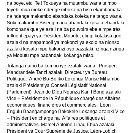
na boye, etc. Te ! Tokueya na mutambu wana te mpo
toyebi mua moke ndenge mboka na biso ekambamaka
na ndenge makambo ebandaka koleka na tango wana.
Soki makambo Bisengimana abandaki kosala ebandaki
komonana que ye azali na ba pouvoirs ebele mpe très
influent epayi ya Président Mobutu, elingi kolakisa que
azalaki na mapamboli ya mokonzi ya ekolo na nionso
azalaki kosala mpe bakonzi oyo bazalaki nzinga nzinga
ya Mobutu mpe babandaki kokanga miso.
Totanga naino ba kombo iye ezalaki wana : Prosper
Mandrandele Tanzi azalaki Directeur ya Bureau
Politique, André Bo-Boliko Lokonga Monse Mihambo
azalaki Président ya Conseil Législatif National
(Parlement), Jean de Dieu Ngunza Karl I Bond azalaki
Vice – Président de la République chargé des Affaires
économiques, financières et commerciales. Léon
Engulu Baangampongo Bakokele Lokanga azalaki Vice
– Président en charge na Affaires politiques et
administratives. Marcel Antoine Lihau Ebua azalaki
Président ya Cour Suprême de Justice, Léon-Lobich