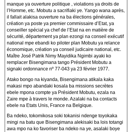
manque ya ouverture politique , violations ya droits de
l’Homme, etc. Mobutu a sacrifiaki ye. Yango wana après,
il fallait alakisa ouverture na ba élections générales,
création ya poste ya premier commissaire d’Etat, ya
conseiller spécial ya chef de l’Etat na en matière de
sécurité, département ya plan ezongi na conseil exécutif
national mpe ebandi ko piloter plan Mobutu ya relance
économique, création ya conseil judicaire national, etc.
Maître José Patrik Nimy Mayidika Ngimbi ayaki ko
remplacer Bisengimana tango Président Mobutu a
signaki ordonnance nº 77-043 ya 23 février 1977.
Atako bongo na kiyanda, Bisengimana atikala kaka
makasi mpo abandaki kosala ba missions secrètes
ebele mpona compte ya Président Mobutu, ezala na
Zaire mpe à travers le monde. Azalaki na ba contacts
ebele na Etats Unis, France na Belgique.
Ba ndeko, tokomikosa soki tokanisi ndenge toyokaka
mingi na batu que Bisengimana alekisaki ba lois totangi
awa mpo na ko favoriser ba ndeko na ye, asalaki boye