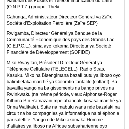
National des Postes et Télécommunication du Zaïre
(O.N.P.T.Z.) groupe, Theki.
Gahunga, Administrateur Directeur Général ya Zaïre
Société d’Exploitation Pétrolière (Zaïre SEP)
Rwigamba, Directeur Général ya Banque de la
Communauté Economique des pays des Grands Lac
(C.E.P.G.L.), sima aye kokoma Directeur ya Société
Financière de Développement (SOFIDE)
Miko Rwayitari, Président Directeur Général ya
Téléphone Cellulaire (TELECELL), Radio Stras,
Kasuku. Miko na Bisengimana bazali butu ya liboso oyo
batimbelaka marché ya Colombo-tantalite (coltant). Ba
travailla yango na ba gissements na bango privés na
Rwinkwaku (na même période, vieux Alphonse-Roger
Kithima Bin Ramazani mpe abandaki kosasa marché ya
Or na Walikale). Suite na mabulu wana nde bazalaki na
circuit na ba compagnies ya informatique na téléphonie
par satellite. Yango nde Miko akomaka Homme
d’affaires ya liboso na Afrique subsaharienne oyo