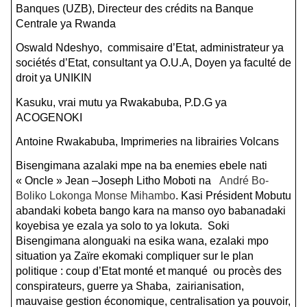
Banques (UZB), Directeur des crédits na Banque
Centrale ya Rwanda
Oswald Ndeshyo, commisaire d’Etat, administrateur ya
sociétés d’Etat, consultant ya O.U.A, Doyen ya faculté de
droit ya UNIKIN
Kasuku, vrai mutu ya Rwakabuba, P.D.G ya
ACOGENOKI
Antoine Rwakabuba, Imprimeries na librairies Volcans
Bisengimana azalaki mpe na ba enemies ebele nati
« Oncle » Jean –Joseph Litho Moboti na
André Bo-
Boliko Lokonga Monse Mihambo
. Kasi Président Mobutu
abandaki kobeta bango kara na manso oyo babanadaki
koyebisa ye ezala ya solo to ya lokuta. Soki
Bisengimana alonguaki na esika wana, ezalaki mpo
situation ya Zaïre ekomaki compliquer sur le plan
politique : coup d’Etat monté et manqué ou procès des
conspirateurs, guerre ya Shaba, zairianisation,
mauvaise gestion économique, centralisation ya pouvoir,