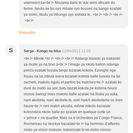
vraimeent ba<br /> Mvuama dans le vrai sens africain du
terme, tandis ke ba oyo mibale oyo bozueli na bango ezalaki
ya somo, libulu ya mbongo oyo esilaka te...<br /> <br /> <br />
<br />
Répondre
S
Serge - Kongo na biso
12/04/2013 12:28
<br /> Mbote,<br /> <br /> <br /> Natangi masolo ya bakambi
ya miziki ya na biso à<br /> l’image ya nkolo ballon ndenge
penza ezalaki kozala tango tozalaki kokola. Ezongisi nga
lisusu na ba mbula wana tozalaki kobeta balle basala na ba
sachets, makolo ngulu et parfois ba matches<br /> ezalaki ko
duré du matin au soir, batu bazali kokota pe kobima heure
nionso balingi mais mukolo balle azalaki na liloba ya suka,
nani akobeta, nani akobeta te, soki match ekobetama ou bien
heure<br /> nini match ekosila, même mikolo bazalaki
kobondela nkolo balle po azalaki en quelque sorte un
« prince » na quartier. Mais na b’orchestres ya Congo Franco,
Rochereau na Verckys bazalaki<br /> ba hommes d’affaires
moko ya vision mukuse, bakanisaki te ke eloko nionso