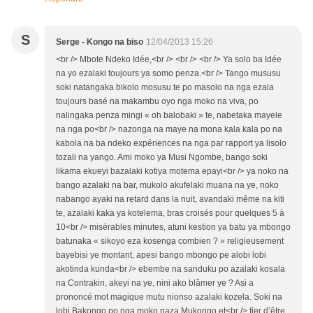
S
Serge - Kongo na biso
12/04/2013 15:26
<br /> Mbote Ndeko Idée,<br /> <br /> <br /> Ya solo ba Idée
na yo ezalaki toujours ya somo penza.<br /> Tango mususu
soki natangaka bikolo mosusu te po masolo na nga ezala
toujours basé na makambu oyo nga moko na viva, po
nalingaka penza mingi « oh balobaki » te, nabetaka mayele
na nga po<br /> nazonga na maye na mona kala kala po na
kabola na ba ndeko expériences na nga par rapport ya lisolo
tozali na yango. Ami moko ya Musi Ngombe, bango soki
likama ekueyi bazalaki kotiya motema epayi<br /> ya noko na
bango azalaki na bar, mukolo akufelaki muana na ye, noko
nabango ayaki na retard dans la nuit, avandaki même na kiti
te, azalaki kaka ya kotelema, bras croisés pour quelques 5 à
10<br /> misérables minutes, atuni kestion ya batu ya mbongo
batunaka « sikoyo eza kosenga combien ? » religieusement
bayebisi ye montant, apesi bango mbongo pe alobi lobi
akotinda kunda<br /> ebembe na sanduku po azalaki kosala
na Contrakin, akeyi na ye, nini ako blâmer ye ? Asi a
prononcé mot magique mutu nionso azalaki kozela. Soki na
lobi Bakongo po nga moko naza Mukongo et<br /> fier d’être