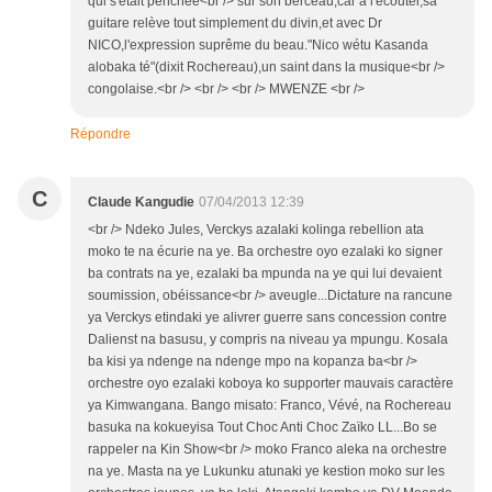
qui s'était penchée<br /> sur son berceau,car à l'écouter,sa
guitare relève tout simplement du divin,et avec Dr
NICO,l'expression suprême du beau."Nico wétu Kasanda
alobaka té"(dixit Rochereau),un saint dans la musique<br />
congolaise.<br /> <br /> <br /> MWENZE <br />
Répondre
C
Claude Kangudie
07/04/2013 12:39
<br /> Ndeko Jules, Verckys azalaki kolinga rebellion ata
moko te na écurie na ye. Ba orchestre oyo ezalaki ko signer
ba contrats na ye, ezalaki ba mpunda na ye qui lui devaient
soumission, obéissance<br /> aveugle...Dictature na rancune
ya Verckys etindaki ye alivrer guerre sans concession contre
Dalienst na basusu, y compris na niveau ya mpungu. Kosala
ba kisi ya ndenge na ndenge mpo na kopanza ba<br />
orchestre oyo ezalaki koboya ko supporter mauvais caractère
ya Kimwangana. Bango misato: Franco, Vévé, na Rochereau
basuka na kokueyisa Tout Choc Anti Choc Zaïko LL...Bo se
rappeler na Kin Show<br /> moko Franco aleka na orchestre
na ye. Masta na ye Lukunku atunaki ye kestion moko sur les