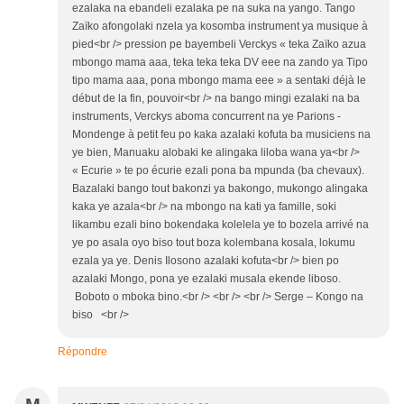
ezalaka na ebandeli ezalaka pe na suka na yango. Tango
Zaïko afongolaki nzela ya kosomba instrument ya musique à
pied<br /> pression pe bayembeli Verckys « teka Zaïko azua
mbongo mama aaa, teka teka teka DV eee na zando ya Tipo
tipo mama aaa, pona mbongo mama eee » a sentaki déjà le
début de la fin, pouvoir<br /> na bango mingi ezalaki na ba
instruments, Verckys aboma concurrent na ye Parions -
Mondenge à petit feu po kaka azalaki kofuta ba musiciens na
ye bien, Manuaku alobaki ke alingaka liloba wana ya<br />
« Ecurie » te po écurie ezali pona ba mpunda (ba chevaux).
Bazalaki bango tout bakonzi ya bakongo, mukongo alingaka
kaka ye azala<br /> na mbongo na kati ya famille, soki
likambu ezali bino bokendaka kolelela ye to bozela arrivé na
ye po asala oyo biso tout boza kolembana kosala, lokumu
ezala ya ye. Denis Ilosono azalaki kofuta<br /> bien po
azalaki Mongo, pona ye ezalaki musala ekende liboso.
Boboto o mboka bino.<br /> <br /> <br /> Serge – Kongo na
biso <br />
Répondre