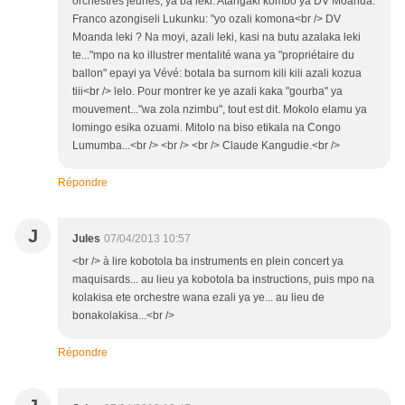
orchestres jeunes, ya ba leki. Atangaki kombo ya DV Moanda.
Franco azongiseli Lukunku: "yo ozali komona<br /> DV
Moanda leki ? Na moyi, azali leki, kasi na butu azalaka leki
te..."mpo na ko illustrer mentalité wana ya "propriétaire du
ballon" epayi ya Vévé: botala ba surnom kili kili azali kozua
tiii<br /> lelo. Pour montrer ke ye azali kaka "gourba" ya
mouvement..."wa zola nzimbu", tout est dit. Mokolo elamu ya
lomingo esika ozuami. Mitolo na biso etikala na Congo
Lumumba...<br /> <br /> <br /> Claude Kangudie.<br />
Répondre
J
Jules
07/04/2013 10:57
<br /> à lire kobotola ba instruments en plein concert ya
maquisards... au lieu ya kobotola ba instructions, puis mpo na
kolakisa ete orchestre wana ezali ya ye... au lieu de
bonakolakisa...<br />
Répondre