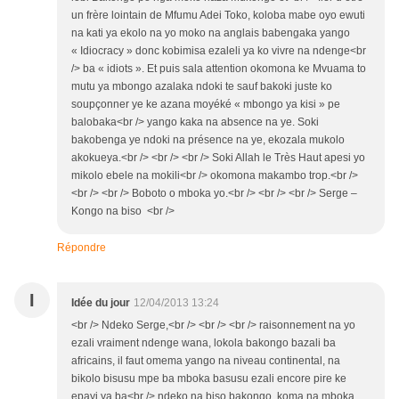
un frère lointain de Mfumu Adei Toko, koloba mabe oyo ewuti
na kati ya ekolo na yo moko na anglais babengaka yango
« Idiocracy » donc kobimisa ezaleli ya ko vivre na ndenge<br
/> ba « idiots ». Et puis sala attention okomona ke Mvuama to
mutu ya mbongo azalaka ndoki te sauf bakoki juste ko
soupçonner ye ke azana moyéké « mbongo ya kisi » pe
balobaka<br /> yango kaka na absence na ye. Soki
bakobenga ye ndoki na présence na ye, ekozala mukolo
akokueya.<br /> <br /> <br /> Soki Allah le Très Haut apesi yo
mikolo ebele na mokili<br /> okomona makambo trop.<br />
<br /> <br /> Boboto o mboka yo.<br /> <br /> <br /> Serge –
Kongo na biso <br />
Répondre
I
Idée du jour
12/04/2013 13:24
<br /> Ndeko Serge,<br /> <br /> <br /> raisonnement na yo
ezali vraiment ndenge wana, lokola bakongo bazali ba
africains, il faut omema yango na niveau continental, na
bikolo bisusu mpe ba mboka basusu ezali encore pire ke
epayi ya ba<br /> ndeko na biso bakongo, koma na mboka