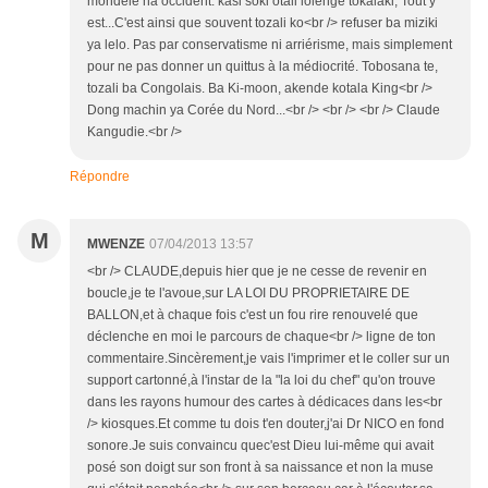
mondele na occident. kasi soki otali lolenge tokalaki, Tout y
est...C'est ainsi que souvent tozali ko<br /> refuser ba miziki
ya lelo. Pas par conservatisme ni arriérisme, mais simplement
pour ne pas donner un quittus à la médiocrité. Tobosana te,
tozali ba Congolais. Ba Ki-moon, akende kotala King<br />
Dong machin ya Corée du Nord...<br /> <br /> <br /> Claude
Kangudie.<br />
Répondre
M
MWENZE
07/04/2013 13:57
<br /> CLAUDE,depuis hier que je ne cesse de revenir en
boucle,je te l'avoue,sur LA LOI DU PROPRIETAIRE DE
BALLON,et à chaque fois c'est un fou rire renouvelé que
déclenche en moi le parcours de chaque<br /> ligne de ton
commentaire.Sincèrement,je vais l'imprimer et le coller sur un
support cartonné,à l'instar de la "la loi du chef" qu'on trouve
dans les rayons humour des cartes à dédicaces dans les<br
/> kiosques.Et comme tu dois t'en douter,j'ai Dr NICO en fond
sonore.Je suis convaincu quec'est Dieu lui-même qui avait
posé son doigt sur son front à sa naissance et non la muse