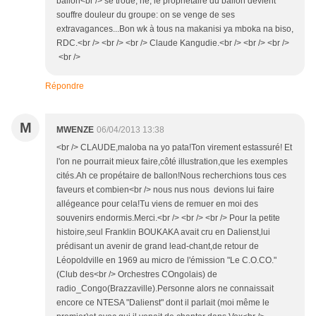
ballon<br /> se troue, hé, le propriétaire du ballon devient
souffre douleur du groupe: on se venge de ses
extravagances...Bon wk à tous na makanisi ya mboka na biso,
RDC.<br /> <br /> <br /> Claude Kangudie.<br /> <br /> <br />
<br />
Répondre
M
MWENZE
06/04/2013 13:38
<br /> CLAUDE,maloba na yo pata!Ton virement estassuré! Et
l'on ne pourrait mieux faire,côté illustration,que les exemples
cités.Ah ce propétaire de ballon!Nous recherchions tous ces
faveurs et combien<br /> nous nus nous devions lui faire
allégeance pour cela!Tu viens de remuer en moi des
souvenirs endormis.Merci.<br /> <br /> <br /> Pour la petite
histoire,seul Franklin BOUKAKA avait cru en Dalienst,lui
prédisant un avenir de grand lead-chant,de retour de
Léopoldville en 1969 au micro de l'émission "Le C.O.CO."
(Club des<br /> Orchestres COngolais) de
radio_Congo(Brazzaville).Personne alors ne connaissait
encore ce NTESA "Dalienst" dont il parlait (moi même le