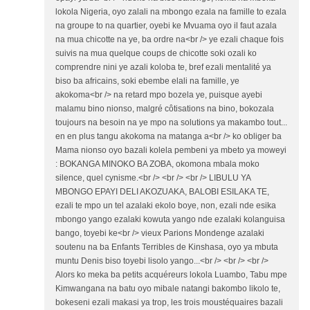
lokola Nigeria, oyo zalali na mbongo ezala na famille to ezala
na groupe to na quartier, oyebi ke Mvuama oyo il faut azala
na mua chicotte na ye, ba ordre na<br /> ye ezali chaque fois
suivis na mua quelque coups de chicotte soki ozali ko
comprendre nini ye azali koloba te, bref ezali mentalité ya
biso ba africains, soki ebembe elali na famille, ye
akokoma<br /> na retard mpo bozela ye, puisque ayebi
malamu bino nionso, malgré côtisations na bino, bokozala
toujours na besoin na ye mpo na solutions ya makambo tout...
en en plus tangu akokoma na matanga a<br /> ko obliger ba
Mama nionso oyo bazali kolela pembeni ya mbeto ya moweyi
: BOKANGA MINOKO BA ZOBA, okomona mbala moko
silence, quel cynisme.<br /> <br /> <br /> LIBULU YA
MBONGO EPAYI DELI AKOZUAKA, BALOBI ESILAKA TE,
ezali te mpo un tel azalaki ekolo boye, non, ezali nde esika
mbongo yango ezalaki kowuta yango nde ezalaki kolanguisa
bango, toyebi ke<br /> vieux Parions Mondenge azalaki
soutenu na ba Enfants Terribles de Kinshasa, oyo ya mbuta
muntu Denis biso toyebi lisolo yango...<br /> <br /> <br />
Alors ko meka ba petits acquéreurs lokola Luambo, Tabu mpe
Kimwangana na batu oyo mibale natangi bakombo likolo te,
bokeseni ezali makasi ya trop, les trois moustéquaires bazali