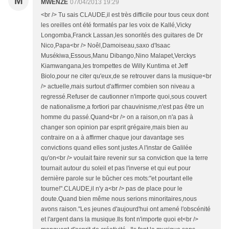
M
MWENZE
07/04/2013 19:29
<br /> Tu sais CLAUDE,il est très difficile pour tous ceux dont
les oreilles ont été formatés par les voix de Kallé,Vicky
Longomba,Franck Lassan,les sonorités des guitares de Dr
Nico,Papa<br /> Noêl,Damoiseau,saxo d'Isaac
Musékiwa,Essous,Manu Dibango,Nino Malapet,Verckys
Kiamwangana,les trompettes de Willy Kuntima et Jeff
Biolo,pour ne citer qu'eux,de se retrouver dans la musique<br
/> actuelle,mais surtout d'affirmer combien son niveau a
regressé.Refuser de cautionner n'importe quoi,sous couvert
de nationalisme,a fortiori par chauvinisme,n'est pas être un
homme du passé.Quand<br /> on a raison,on n'a pas à
changer son opinion par esprit grégaire,mais bien au
contraire on a à affirmer chaque jour davantage ses
convictions quand elles sont justes.A l'instar de Galilée
qu'on<br /> voulait faire revenir sur sa conviction que la terre
tournait autour du soleil et pas l'inverse et qui eut pour
dernière parole sur le bûcher ces mots:"et pourtant elle
tourne!".CLAUDE,il n'y a<br /> pas de place pour le
doute.Quand bien même nous serions minoritaires,nous
avons raison."Les jeunes d'aujourd'hui ont amené l'obscénité
et l'argent dans la musique.Ils font n'importe quoi et<br />