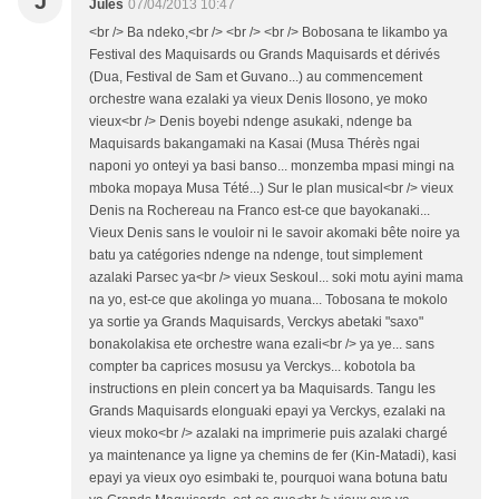
J
Jules
07/04/2013 10:47
<br /> Ba ndeko,<br /> <br /> <br /> Bobosana te likambo ya
Festival des Maquisards ou Grands Maquisards et dérivés
(Dua, Festival de Sam et Guvano...) au commencement
orchestre wana ezalaki ya vieux Denis Ilosono, ye moko
vieux<br /> Denis boyebi ndenge asukaki, ndenge ba
Maquisards bakangamaki na Kasai (Musa Thérès ngai
naponi yo onteyi ya basi banso... monzemba mpasi mingi na
mboka mopaya Musa Tété...) Sur le plan musical<br /> vieux
Denis na Rochereau na Franco est-ce que bayokanaki...
Vieux Denis sans le vouloir ni le savoir akomaki bête noire ya
batu ya catégories ndenge na ndenge, tout simplement
azalaki Parsec ya<br /> vieux Seskoul... soki motu ayini mama
na yo, est-ce que akolinga yo muana... Tobosana te mokolo
ya sortie ya Grands Maquisards, Verckys abetaki "saxo"
bonakolakisa ete orchestre wana ezali<br /> ya ye... sans
compter ba caprices mosusu ya Verckys... kobotola ba
instructions en plein concert ya ba Maquisards. Tangu les
Grands Maquisards elonguaki epayi ya Verckys, ezalaki na
vieux moko<br /> azalaki na imprimerie puis azalaki chargé
ya maintenance ya ligne ya chemins de fer (Kin-Matadi), kasi
epayi ya vieux oyo esimbaki te, pourquoi wana botuna batu