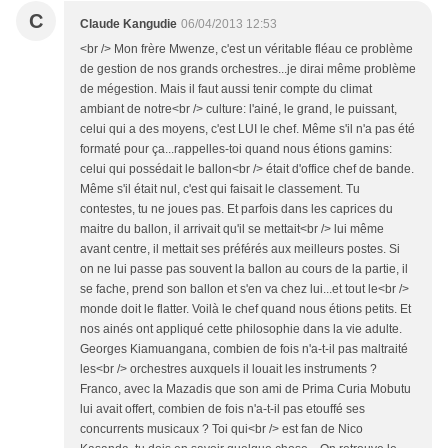
C
Claude Kangudie
06/04/2013 12:53
<br /> Mon frère Mwenze, c'est un véritable fléau ce problème
de gestion de nos grands orchestres...je dirai même problème
de mégestion. Mais il faut aussi tenir compte du climat
ambiant de notre<br /> culture: l'ainé, le grand, le puissant,
celui qui a des moyens, c'est LUI le chef. Même s'il n'a pas été
formaté pour ça...rappelles-toi quand nous étions gamins:
celui qui possédait le ballon<br /> était d'office chef de bande.
Même s'il était nul, c'est qui faisait le classement. Tu
contestes, tu ne joues pas. Et parfois dans les caprices du
maitre du ballon, il arrivait qu'il se mettait<br /> lui même
avant centre, il mettait ses préférés aux meilleurs postes. Si
on ne lui passe pas souvent la ballon au cours de la partie, il
se fache, prend son ballon et s'en va chez lui...et tout le<br />
monde doit le flatter. Voilà le chef quand nous étions petits. Et
nos ainés ont appliqué cette philosophie dans la vie adulte.
Georges Kiamuangana, combien de fois n'a-t-il pas maltraité
les<br /> orchestres auxquels il louait les instruments ?
Franco, avec la Mazadis que son ami de Prima Curia Mobutu
lui avait offert, combien de fois n'a-t-il pas etouffé ses
concurrents musicaux ? Toi qui<br /> est fan de Nico