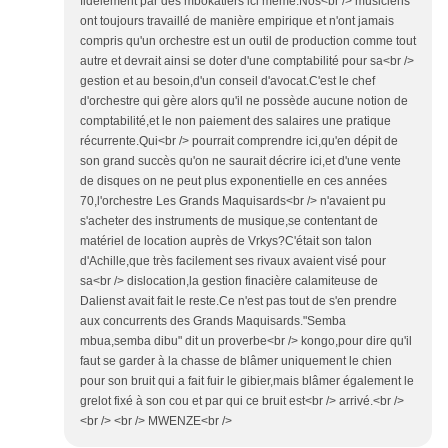
fidèlement par des mbokatiers ici même.Nos<br /> musiciens
ont toujours travaillé de manière empirique et n'ont jamais
compris qu'un orchestre est un outil de production comme tout
autre et devrait ainsi se doter d'une comptabilité pour sa<br />
gestion et au besoin,d'un conseil d'avocat.C'est le chef
d'orchestre qui gère alors qu'il ne possède aucune notion de
comptabilité,et le non paiement des salaires une pratique
récurrente.Qui<br /> pourrait comprendre ici,qu'en dépit de
son grand succès qu'on ne saurait décrire ici,et d'une vente
de disques on ne peut plus exponentielle en ces années
70,l'orchestre Les Grands Maquisards<br /> n'avaient pu
s'acheter des instruments de musique,se contentant de
matériel de location auprès de Vrkys?C'était son talon
d'Achille,que très facilement ses rivaux avaient visé pour
sa<br /> dislocation,la gestion finacière calamiteuse de
Dalienst avait fait le reste.Ce n'est pas tout de s'en prendre
aux concurrents des Grands Maquisards."Semba
mbua,semba dibu" dit un proverbe<br /> kongo,pour dire qu'il
faut se garder à la chasse de blâmer uniquement le chien
pour son bruit qui a fait fuir le gibier,mais blâmer également le
grelot fixé à son cou et par qui ce bruit est<br /> arrivé.<br />
<br /> <br /> MWENZE<br />