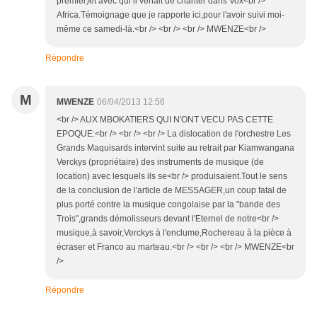
premier)et avec qui il venait de chanter dans Vox<br />
Africa.Témoignage que je rapporte ici,pour l'avoir suivi moi-
même ce samedi-là.<br /> <br /> <br /> MWENZE<br />
Répondre
M
MWENZE
06/04/2013 12:56
<br /> AUX MBOKATIERS QUI N'ONT VECU PAS CETTE
EPOQUE:<br /> <br /> <br /> La dislocation de l'orchestre Les
Grands Maquisards intervint suite au retrait par Kiamwangana
Verckys (propriétaire) des instruments de musique (de
location) avec lesquels ils se<br /> produisaient.Tout le sens
de la conclusion de l'article de MESSAGER,un coup fatal de
plus porté contre la musique congolaise par la "bande des
Trois",grands démolisseurs devant l'Eternel de notre<br />
musique,à savoir,Verckys à l'enclume,Rochereau à la pièce à
écraser et Franco au marteau.<br /> <br /> <br /> MWENZE<br
/>
Répondre