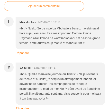
Ajouter un commentaire
I
Idée du Jour
14/04/2013 12:11
<br /> Ndeko Serge mpe ba Mbokatiers banso, nayebi nazali
hors sujet, kasi ezali très très important, Colonel Omba
Raymond azali koloba na www.radiookapi.net na<br /> grand
témoin, entre autres coup monté et manqué.<br />
Répondre
Y
YA MOTI
14/04/2013 01:14
<br /> Quellle mauvaise journéé du 10/10/1970, je revenais
de l'école et aussitôt, j'aperçus un attroupement inhabituel
devant notre parcelle, les compagnons de l'époque
m'annoncèrent la mort de mon<br /> père avant de franchir le
portail, il avait quarante sept ans, triste souvenir pour moi paix
à ton âme papa.<br />
Répondre