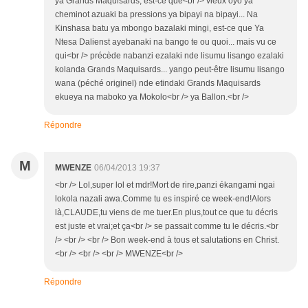
ya Grands Maquisards, est-ce que<br /> vieux oyo ya
cheminot azuaki ba pressions ya bipayi na bipayi... Na
Kinshasa batu ya mbongo bazalaki mingi, est-ce que Ya
Ntesa Dalienst ayebanaki na bango te ou quoi... mais vu ce
qui<br /> précède nabanzi ezalaki nde lisumu lisango ezalaki
kolanda Grands Maquisards... yango peut-être lisumu lisango
wana (péché originel) nde etindaki Grands Maquisards
ekueya na maboko ya Mokolo<br /> ya Ballon.<br />
Répondre
M
MWENZE
06/04/2013 19:37
<br /> Lol,super lol et mdr!Mort de rire,panzi ékangami ngai
lokola nazali awa.Comme tu es inspiré ce week-end!Alors
là,CLAUDE,tu viens de me tuer.En plus,tout ce que tu décris
est juste et vrai;et ça<br /> se passait comme tu le décris.<br
/> <br /> <br /> Bon week-end à tous et salutations en Christ.
<br /> <br /> <br /> MWENZE<br />
Répondre