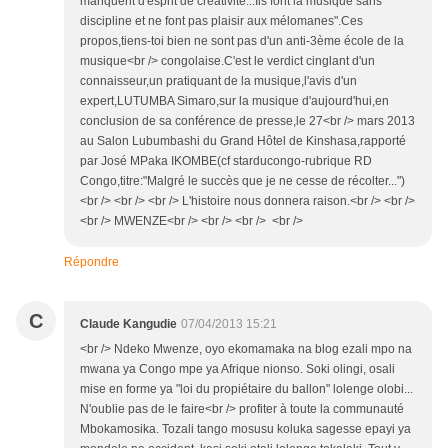
manquent d'esprit de créativité...Ils font la musique sans
discipline et ne font pas plaisir aux mélomanes".Ces
propos,tiens-toi bien ne sont pas d'un anti-3ème école de la
musique<br /> congolaise.C'est le verdict cinglant d'un
connaisseur,un pratiquant de la musique,l'avis d'un
expert,LUTUMBA Simaro,sur la musique d'aujourd'hui,en
conclusion de sa conférence de presse,le 27<br /> mars 2013
au Salon Lubumbashi du Grand Hôtel de Kinshasa,rapporté
par José MPaka IKOMBE(cf starducongo-rubrique RD
Congo,titre:"Malgré le succès que je ne cesse de récolter...")
<br /> <br /> <br /> L'histoire nous donnera raison.<br /> <br />
<br /> MWENZE<br /> <br /> <br /> <br />
Répondre
C
Claude Kangudie
07/04/2013 15:21
<br /> Ndeko Mwenze, oyo ekomamaka na blog ezali mpo na
mwana ya Congo mpe ya Afrique nionso. Soki olingi, osali
mise en forme ya "loi du propiétaire du ballon" lolenge olobi...
N'oublie pas de le faire<br /> profiter à toute la communauté
Mbokamosika. Tozali tango mosusu koluka sagesse epayi ya