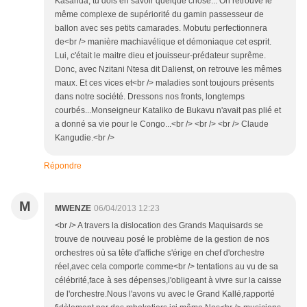
Kasanda, tu dois en savoir quelque chose... On retrouve le
même complexe de supériorité du gamin passesseur de
ballon avec ses petits camarades. Mobutu perfectionnera
de<br /> manière machiavélique et démoniaque cet esprit.
Lui, c'était le maitre dieu et jouisseur-prédateur suprême.
Donc, avec Nzitani Ntesa dit Dalienst, on retrouve les mêmes
maux. Et ces vices et<br /> maladies sont toujours présents
dans notre société. Dressons nos fronts, longtemps
courbés...Monseigneur Kataliko de Bukavu n'avait pas plié et
a donné sa vie pour le Congo...<br /> <br /> <br /> Claude
Kangudie.<br />
Répondre
M
MWENZE
06/04/2013 12:23
<br /> A travers la dislocation des Grands Maquisards se
trouve de nouveau posé le problème de la gestion de nos
orchestres où sa tête d'affiche s'érige en chef d'orchestre
réel,avec cela comporte comme<br /> tentations au vu de sa
célébrité,face à ses dépenses,l'obligeant à vivre sur la caisse
de l'orchestre.Nous l'avons vu avec le Grand Kallé,rapporté