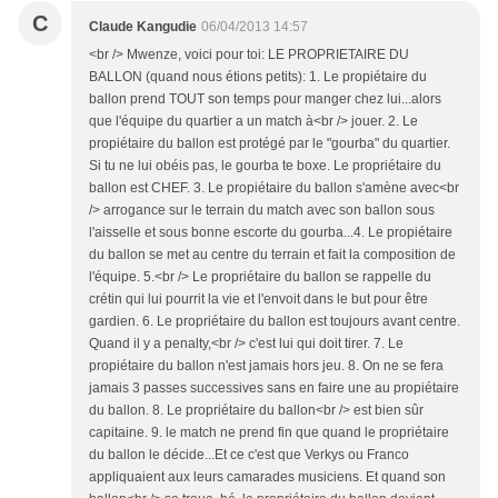
C
Claude Kangudie
06/04/2013 14:57
<br /> Mwenze, voici pour toi: LE PROPRIETAIRE DU
BALLON (quand nous étions petits): 1. Le propiétaire du
ballon prend TOUT son temps pour manger chez lui...alors
que l'équipe du quartier a un match à<br /> jouer. 2. Le
propiétaire du ballon est protégé par le "gourba" du quartier.
Si tu ne lui obéis pas, le gourba te boxe. Le propriétaire du
ballon est CHEF. 3. Le propiétaire du ballon s'amène avec<br
/> arrogance sur le terrain du match avec son ballon sous
l'aisselle et sous bonne escorte du gourba...4. Le propiétaire
du ballon se met au centre du terrain et fait la composition de
l'équipe. 5.<br /> Le propriétaire du ballon se rappelle du
crétin qui lui pourrit la vie et l'envoit dans le but pour être
gardien. 6. Le propriétaire du ballon est toujours avant centre.
Quand il y a penalty,<br /> c'est lui qui doit tirer. 7. Le
propiétaire du ballon n'est jamais hors jeu. 8. On ne se fera
jamais 3 passes successives sans en faire une au propiétaire
du ballon. 8. Le propriétaire du ballon<br /> est bien sûr
capitaine. 9. le match ne prend fin que quand le propriétaire
du ballon le décide...Et ce c'est que Verkys ou Franco
appliquaient aux leurs camarades musiciens. Et quand son