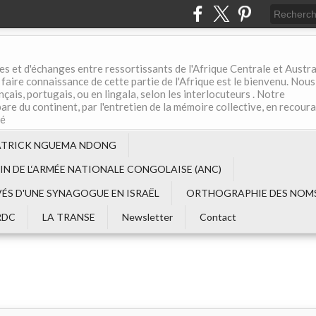
es et d'échanges entre ressortissants de l'Afrique Centrale et Austral
aire connaissance de cette partie de l'Afrique est le bienvenu. Nous
çais, portugais, ou en lingala, selon les interlocuteurs . Notre
are du continent, par l'entretien de la mémoire collective, en recour
té
ATRICK NGUEMA NDONG
EIN DE L‘ARMÉE NATIONALE CONGOLAISE (ANC)
VÉS D'UNE SYNAGOGUE EN ISRAËL
ORTHOGRAPHIE DES NOMS
RDC
LA TRANSE
Newsletter
Contact