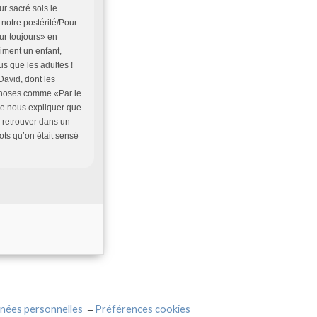
ur sacré sois le
notre postérité/Pour
ur toujours» en
aiment un enfant,
s que les adultes !
avid, dont les
 choses comme «Par le
de nous expliquer que
 retrouver dans un
ts qu’on était sensé
nées personnelles
Préférences cookies