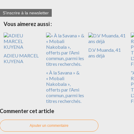
S'inscrire à la newsletter
Vous aimerez aussi :
D.V Muanda, 41
ADIEU MARCEL
ans déjà
KUYENA
« À la Savana » &
"
« Mobali
R
Nakobala »,
P
offerts par l’Ami
T
commun, parmi les
L
titres recherchés.
F
Commenter cet article
Ajouter un commentaire