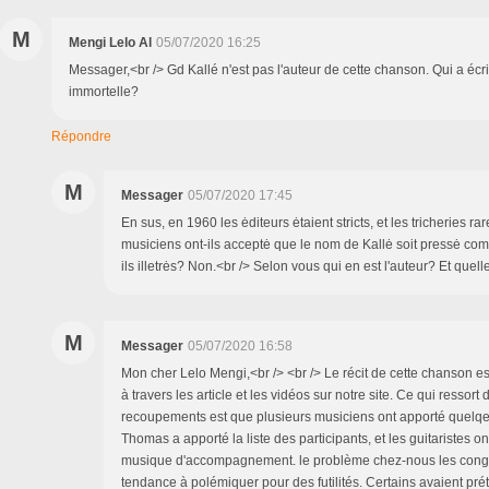
M
Mengi Lelo Al
05/07/2020 16:25
Messager,<br /> Gd Kallé n'est pas l'auteur de cette chanson. Qui a écr
immortelle?
Répondre
M
Messager
05/07/2020 17:45
En sus, en 1960 les ėditeurs ėtaient stricts, et les tricheries r
musiciens ont-ils acceptė que le nom de Kallė soit pressė co
ils illetrės? Non.<br /> Selon vous qui en est l'auteur? Et quel
M
Messager
05/07/2020 16:58
Mon cher Lelo Mengi,<br /> <br /> Le récit de cette chanson e
à travers les article et les vidéos sur notre site. Ce qui ressort 
recoupements est que plusieurs musiciens ont apporté quelq
Thomas a apporté la liste des participants, et les guitaristes 
musique d'accompagnement. le problème chez-nous les congol
tendance à polémiquer pour des futilités. Certains avaient pr