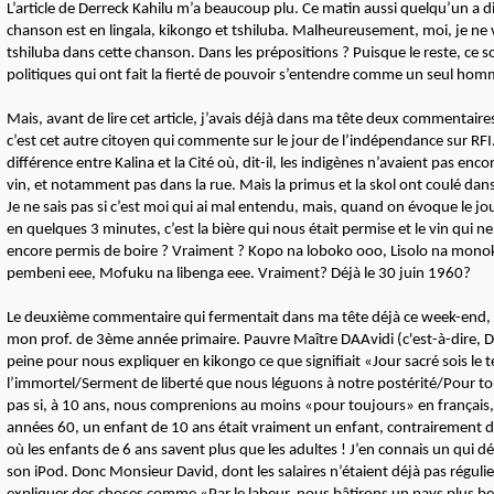
L’article de Derreck Kahilu m’a beaucoup plu. Ce matin aussi quelqu’un a di
chanson est en lingala, kikongo et tshiluba. Malheureusement, moi, je ne v
tshiluba dans cette chanson. Dans les prépositions ? Puisque le reste, ce 
politiques qui ont fait la fierté de pouvoir s’entendre comme un seul hom
Mais, avant de lire cet article, j’avais déjà dans ma tête deux commentaires
c’est cet autre citoyen qui commente sur le jour de l’indépendance sur RFI.
différence entre Kalina et la Cité où, dit-il, les indigènes n’avaient pas enco
vin, et notamment pas dans la rue. Mais la primus et la skol ont coulé dans l
Je ne sais pas si c’est moi qui ai mal entendu, mais, quand on évoque le j
en quelques 3 minutes, c’est la bière qui nous était permise et le vin qui ne
encore permis de boire ? Vraiment ? Kopo na loboko ooo, Lisolo na mono
pembeni eee, Mofuku na libenga eee. Vraiment? Déjà le 30 juin 1960?
Le deuxième commentaire qui fermentait dans ma tête déjà ce week-end, c
mon prof. de 3ème année primaire. Pauvre Maître DAAvidi (c'est-à-dire, D
peine pour nous expliquer en kikongo ce que signifiait «Jour sacré sois le
l’immortel/Serment de liberté que nous léguons à notre postérité/Pour tou
pas si, à 10 ans, nous comprenions au moins «pour toujours» en français, e
années 60, un enfant de 10 ans était vraiment un enfant, contrairement d
où les enfants de 6 ans savent plus que les adultes ! J’en connais un qui 
son iPod. Donc Monsieur David, dont les salaires n’étaient déjà pas réguli