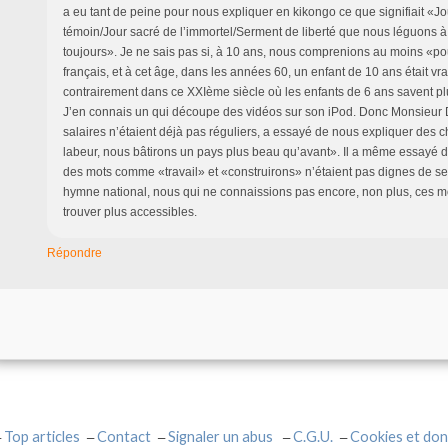
a eu tant de peine pour nous expliquer en kikongo ce que signifiait «Jo
témoin/Jour sacré de l’immortel/Serment de liberté que nous léguons à 
toujours». Je ne sais pas si, à 10 ans, nous comprenions au moins «po
français, et à cet âge, dans les années 60, un enfant de 10 ans était vr
contrairement dans ce XXIème siècle où les enfants de 6 ans savent plu
J’en connais un qui découpe des vidéos sur son iPod. Donc Monsieur D
salaires n’étaient déjà pas réguliers, a essayé de nous expliquer des
labeur, nous bâtirons un pays plus beau qu’avant». Il a même essayé 
des mots comme «travail» et «construirons» n’étaient pas dignes de se
hymne national, nous qui ne connaissions pas encore, non plus, ces mo
trouver plus accessibles.
Répondre
Top articles
Contact
Signaler un abus
C.G.U.
Cookies et don