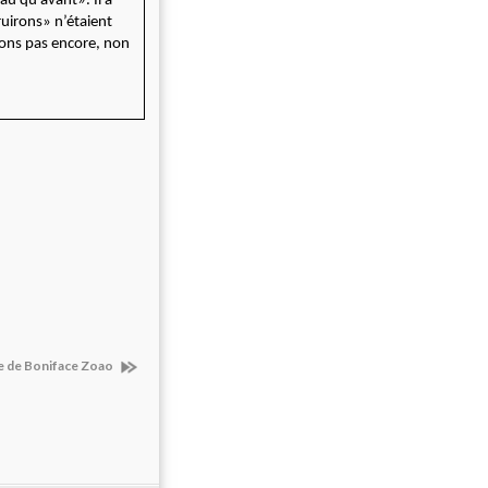
u qu’avant». Il a
uirons» n’étaient
ions pas encore, non
ge de Boniface Zoao