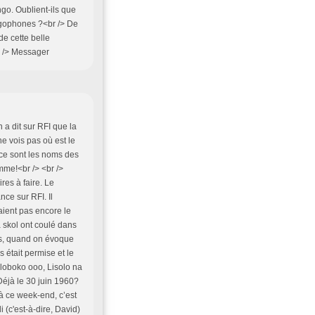
go. Oublient-ils que
ongophones ?<br /> De
de cette belle
r /> Messager
 a dit sur RFI que la
e vois pas où est le
 ce sont les noms des
mme!<br /> <br />
res à faire. Le
nce sur RFI. Il
vaient pas encore le
a skol ont coulé dans
ais, quand on évoque
 était permise et le
 loboko ooo, Lisolo na
éjà le 30 juin 1960?
à ce week-end, c’est
(c'est-à-dire, David)