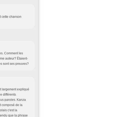
it cette chanson
ares. Comment les
mme auteur? Ètaient-
les sont ses preuves?
st largement expliqué
de différents
eus paroles. Kanza
ont composé de la
ais c'est la
étendu que la phrase