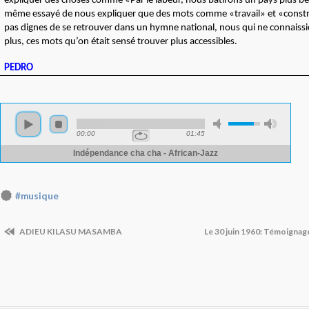
expliquer des choses comme «Par le labeur, nous bâtirons un pays plus bea
même essayé de nous expliquer que des mots comme «travail» et «constr
pas dignes de se retrouver dans un hymne national, nous qui ne connaiss
plus, ces mots qu’on était sensé trouver plus accessibles.
PEDRO
#musique
ADIEU KILASU MASAMBA
Le 30 juin 1960: Témoigna