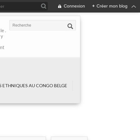
Connexion
+
Créer mon blog
e .
 y
ant
 ETHNIQUES AU CONGO BELGE