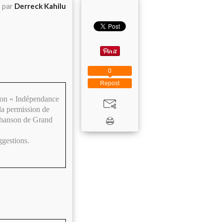
é par
Derreck Kahilu
0
Repost
nson « Indépendance
la permission de
a chanson de Grand
ggestions.