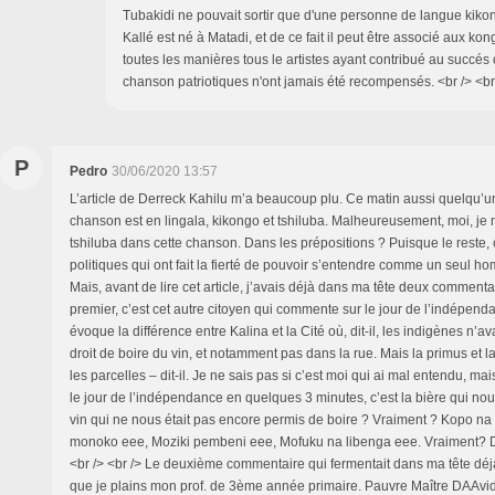
Tubakidi ne pouvait sortir que d'une personne de langue kikon
Kallé est né à Matadi, et de ce fait il peut être associé aux k
toutes les manières tous le artistes ayant contribué au succés 
chanson patriotiques n'ont jamais été recompensés. <br /> <b
P
Pedro
30/06/2020 13:57
L’article de Derreck Kahilu m’a beaucoup plu. Ce matin aussi quelqu’un
chanson est en lingala, kikongo et tshiluba. Malheureusement, moi, je n
tshiluba dans cette chanson. Dans les prépositions ? Puisque le reste,
politiques qui ont fait la fierté de pouvoir s’entendre comme un seul ho
Mais, avant de lire cet article, j’avais déjà dans ma tête deux commentai
premier, c’est cet autre citoyen qui commente sur le jour de l’indépenda
évoque la différence entre Kalina et la Cité où, dit-il, les indigènes n’a
droit de boire du vin, et notamment pas dans la rue. Mais la primus et l
les parcelles – dit-il. Je ne sais pas si c’est moi qui ai mal entendu, m
le jour de l’indépendance en quelques 3 minutes, c’est la bière qui nous
vin qui ne nous était pas encore permis de boire ? Vraiment ? Kopo na
monoko eee, Moziki pembeni eee, Mofuku na libenga eee. Vraiment? D
<br /> <br /> Le deuxième commentaire qui fermentait dans ma tête déj
que je plains mon prof. de 3ème année primaire. Pauvre Maître DAAvidi 