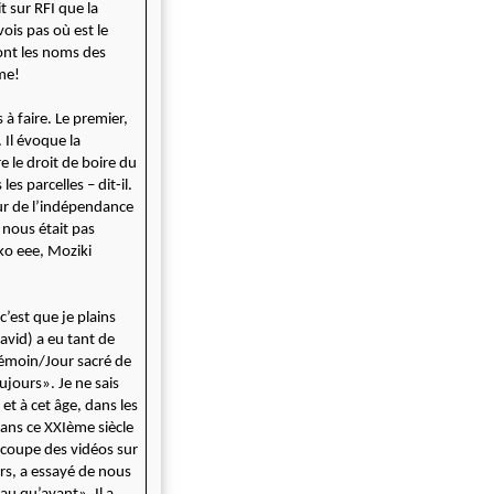
t sur RFI que la
ois pas où est le
sont les noms des
me!
 à faire. Le premier,
 Il évoque la
re le droit de boire du
es parcelles – dit-il.
our de l’indépendance
 nous était pas
ko eee, Moziki
’est que je plains
avid) a eu tant de
 témoin/Jour sacré de
jours». Je ne sais
t à cet âge, dans les
ans ce XXIème siècle
découpe des vidéos sur
ers, a essayé de nous