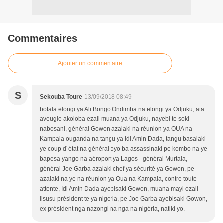
Commentaires
Ajouter un commentaire
S
Sekouba Toure
13/09/2018 08:49
botala elongi ya Ali Bongo Ondimba na elongi ya Odjuku, ata
aveugle akoloba ezali muana ya Odjuku, nayebi te soki
nabosani, général Gowon azalaki na réunion ya OUA na
Kampala ouganda na tangu ya Idi Amin Dada, tangu basalaki
ye coup d´état na général oyo ba assassinaki pe kombo na ye
bapesa yango na aéroport ya Lagos - général Murtala,
général Joe Garba azalaki chef ya sécurité ya Gowon, pe
azalaki na ye na réunion ya Oua na Kampala, contre toute
attente, Idi Amin Dada ayebisaki Gowon, muana mayi ozali
lisusu président te ya nigeria, pe Joe Garba ayebisaki Gowon,
ex président nga nazongi na nga na nigéria, natiki yo.