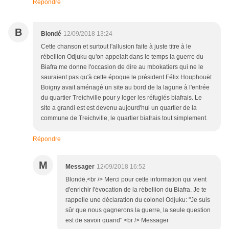
Répondre
B
Blondé
12/09/2018 13:24
Cette chanson et surtout l'allusion faite à juste titre à le
rébellion Odjuku qu'on appelait dans le temps la guerre du
Biafra me donne l'occasion de dire au mbokatiers qui ne le
sauraient pas qu'à cette époque le président Félix Houphouët
Boigny avait aménagé un site au bord de la lagune à l'entrée
du quartier Treichville pour y loger les réfugiés biafrais. Le
site a grandi est est devenu aujourd'hui un quartier de la
commune de Treichville, le quartier biafrais tout simplement.
Répondre
M
Messager
12/09/2018 16:52
Blondė,<br /> Merci pour cette information qui vient
d'enrichir l'ėvocation de la rėbellion du Biafra. Je te
rappelle une dėclaration du colonel Odjuku: "Je suis
sûr que nous gagnerons la guerre, la seule question
est de savoir quand".<br /> Messager