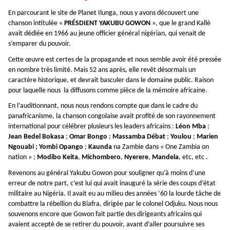
En parcourant le site de Planet Ilunga, nous y avons découvert une
chanson intitulée «
PRÉSDIENT YAKUBU
GOWON
», que le grand Kallé
avait dédiée en 1966 au jeune officier général nigérian, qui venait de
s’emparer du pouvoir.
Cette œuvre est certes de la propagande et nous semble avoir été pressée
en nombre très limité. Mais 52 ans après, elle revêt désormais un
caractère historique, et devrait basculer dans le domaine public. Raison
pour laquelle nous la diffusons comme pièce de la mémoire africaine.
En l’auditionnant, nous nous rendons compte que dans le cadre du
panafricanisme, la chanson congolaise avait profité de son rayonnement
international pour célébrer plusieurs les leaders africains :
Léon Mba
;
Jean Bedel Bokasa
;
Omar Bongo
;
Massamba Débat
;
Youlou
;
Marien
Ngouabi ;
Yombi Opango
;
Kaunda
na Zambie dans « One Zambia on
nation » ;
Modibo Keita
,
Michombero
,
Nyerere
,
Mandela
, etc, etc .
Revenons au général Yakubu Gowon pour souligner qu’à moins d’une
erreur de notre part, c’est lui qui avait inauguré la série des coups d’état
militaire au Nigéria. Il avait eu au milieu des années ‘60 la lourde tâche de
combattre la rébellion du Biafra, dirigée par le colonel Odjuku. Nous nous
souvenons encore que Gowon fait partie des dirigeants africains qui
avaient accepté de se retirer du pouvoir, avant d’aller poursuivre ses