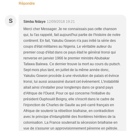
Répondre
S
Simba Ndaye
12/09/2018 19:21
Merci cher Messager. Je ne connaissais pas cette chanson
qui, tu l'as rappelé, fait aujourd'hui partie de l'histoire de notre
continent. En fait, Yakubu Gowon n'a pas initié la série des
coups d'état militaires au Nigeria. Le véritable auteur du
premier coup d'état dans ce pays était le général Ironsi qui
renverse en janvier 1966 le premier ministre Abubakar
Tafawa Balewa. Ce dernier trouve la mort au cours du putsch.
Sept mois plus tard, en juillet de la même année donc,
Yakubu Gowon procède à une révolution de palais et évince
Ironsi, lui aussi assassiné durant cet évènement. L'instabilité
allait ainsi s'installer pour longtemps dans ce grand pays
d'Afrique de l'Ouest. Pour ce qui concerne l'initiative du
président Ouphouët Boigny, elle s'inscrit dans le cadre de
l'injonction de Charles de Gaulle au pré-carré français en
Afrique de soutenir la rébellion biafraise, en contradiction
avec le principe d'intangibilité des frontières héritées de la
colonisation. La France soutenait la sécession briafraise en
vue de s'assurer un approvisionnement pérenne en pétrole.