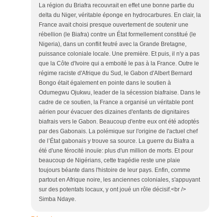
La région du Briafra recouvrait en effet une bonne partie du
delta du Niger, véritable éponge en hydrocarbures. En clair, la
France avait choisi presque ouvertement de soutenir une
rébellion (le Biafra) contre un État formellement constitué (le
Nigeria), dans un conflit feutré avec la Grande Bretagne,
puissance coloniale locale. Une première. Et puis, il n'y a pas
que la Côte d'Ivoire qui a emboité le pas à la France. Outre le
régime raciste d'Afrique du Sud, le Gabon d'Albert Bernard
Bongo était également en pointe dans le soutien à
Odumegwu Ojukwu, leader de la sécession biafraise. Dans le
cadre de ce soutien, la France a organisé un véritable pont
aérien pour évacuer des dizaines d'enfants de dignitaires
biafrais vers le Gabon. Beaucoup d'entre eux ont été adoptés
par des Gabonais. La polémique sur l'origine de l'actuel chef
de l’État gabonais y trouve sa source. La guerre du Biafra a
été d'une férocité inouïe: plus d'un million de morts. Et pour
beaucoup de Nigérians, cette tragédie reste une plaie
toujours béante dans l'histoire de leur pays. Enfin, comme
partout en Afrique noire, les anciennes coloniales, s'appuyant
sur des potentats locaux, y ont joué un rôle décisif.<br />
Simba Ndaye.