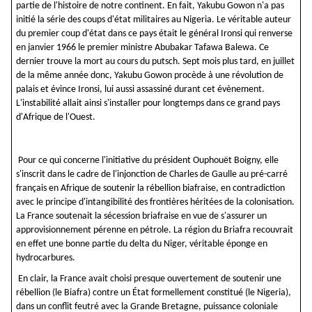
partie de l'histoire de notre continent. En fait, Yakubu Gowon n'a pas
initié la série des coups d'état militaires au Nigeria. Le véritable auteur
du premier coup d'état dans ce pays était le général Ironsi qui renverse
en janvier 1966 le premier ministre Abubakar Tafawa Balewa. Ce
dernier trouve la mort au cours du putsch. Sept mois plus tard, en juillet
de la même année donc, Yakubu Gowon procède à une révolution de
palais et évince Ironsi, lui aussi assassiné durant cet évènement.
L'instabilité allait ainsi s'installer pour longtemps dans ce grand pays
d'Afrique de l'Ouest.
Pour ce qui concerne l'initiative du président Ouphouët Boigny, elle
s'inscrit dans le cadre de l'injonction de Charles de Gaulle au pré-carré
français en Afrique de soutenir la rébellion biafraise, en contradiction
avec le principe d'intangibilité des frontières héritées de la colonisation.
La France soutenait la sécession briafraise en vue de s'assurer un
approvisionnement pérenne en pétrole. La région du Briafra recouvrait
en effet une bonne partie du delta du Niger, véritable éponge en
hydrocarbures.
En clair, la France avait choisi presque ouvertement de soutenir une
rébellion (le Biafra) contre un État formellement constitué (le Nigeria),
dans un conflit feutré avec la Grande Bretagne, puissance coloniale