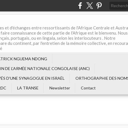
es et d'échanges entre ressortissants de l'Afrique Centrale et Austral
aire connaissance de cette partie de l'Afrique est le bienvenu. Nous
çais, portugais, ou en lingala, selon les interlocuteurs . Notre
are du continent, par l'entretien de la mémoire collective, en recour
té
ATRICK NGUEMA NDONG
EIN DE L‘ARMÉE NATIONALE CONGOLAISE (ANC)
VÉS D'UNE SYNAGOGUE EN ISRAËL
ORTHOGRAPHIE DES NOMS
RDC
LA TRANSE
Newsletter
Contact