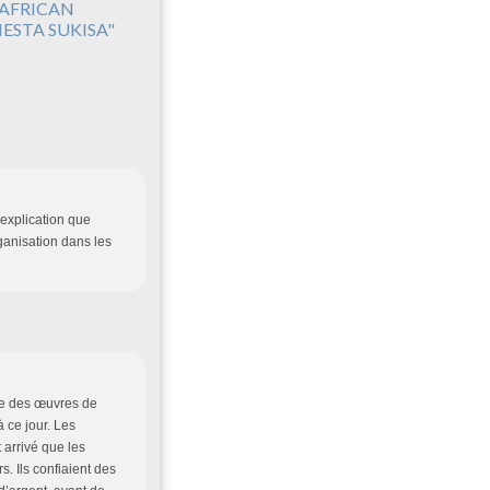
'AFRICAN
IESTA SUKISA"
explication que
ganisation dans les
te des œuvres de
à ce jour. Les
t arrivé que les
. Ils confiaient des