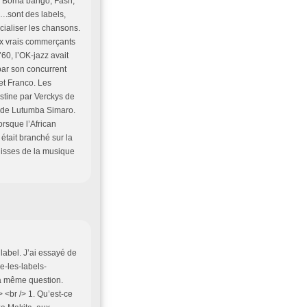
e, Boma bango, Fash,
.sont des labels,
cialiser les chansons.
ux vrais commerçants
’60, l’OK-jazz avait
par son concurrent
 et Franco. Les
stine par Verckys de
 de Lutumba Simaro.
orsque l’African
 était branché sur la
ulisses de la musique
label. J’ai essayé de
e-les-labels-
la même question.
> <br /> 1. Qu’est-ce