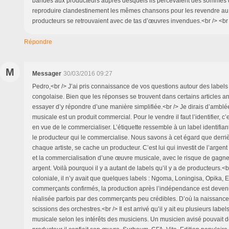
bandes aux producteurs auprès desquels ils percevaient des sommes d
reproduire clandestinement les mêmes chansons pour les revendre au r
producteurs se retrouvaient avec de tas d’œuvres invendues.<br /> <b
Répondre
M
Messager
30/03/2016 09:27
Pedro,<br /> J’ai pris connaissance de vos questions autour des label
congolaise. Bien que les réponses se trouvent dans certains articles ant
essayer d’y répondre d’une manière simplifiée.<br /> Je dirais d’ambl
musicale est un produit commercial. Pour le vendre il faut l’identifier, c’e
en vue de le commercialiser. L’étiquette ressemble à un label identifian
le producteur qui le commercialise. Nous savons à cet égard que derr
chaque artiste, se cache un producteur. C’est lui qui investit de l’argen
et la commercialisation d’une œuvre musicale, avec le risque de gagn
argent. Voilà pourquoi il y a autant de labels qu’il y a de producteurs.<b
coloniale, il n’y avait que quelques labels : Ngoma, Loningisa, Opika,
commerçants confirmés, la production après l’indépendance est deve
réalisée parfois par des commerçants peu crédibles. D’où la naissance
scissions des orchestres.<br /> Il est arrivé qu’il y ait eu plusieurs labe
musicale selon les intérêts des musiciens. Un musicien avisé pouvait d