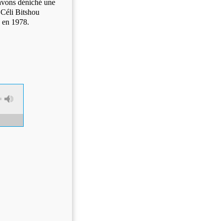
 avons déniché une
 Céli Bitshou
a en 1978.