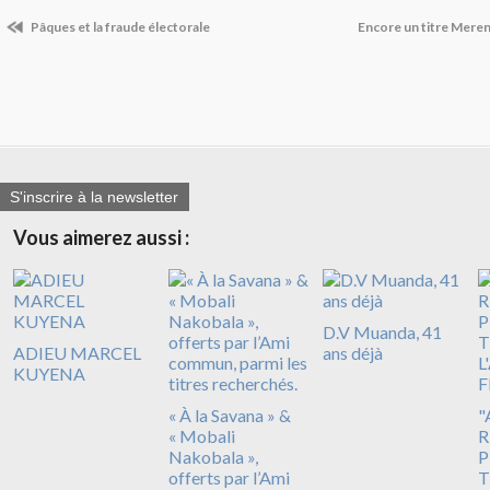
Pâques et la fraude électorale
Encore un titre Meren
S'inscrire à la newsletter
Vous aimerez aussi :
D.V Muanda, 41
ADIEU MARCEL
ans déjà
KUYENA
« À la Savana » &
"
« Mobali
R
Nakobala »,
P
offerts par l’Ami
T