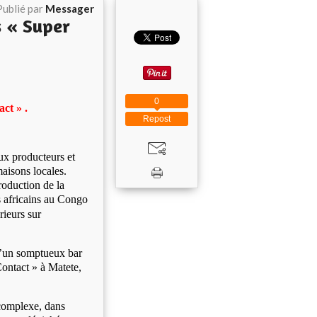
Publié par
Messager
 « Super
0
ct » .
Repost
ux producteurs et
maisons locales.
roduction de la
s
africains
au Congo
rieurs sur
d’un somptueux bar
Contact » à Matete,
 complexe, dans