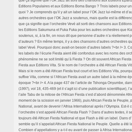
que ça signifie que l’OK Jazz ait sorti des chansons aux Editions Epan
Editions Populaires et aux Editions Boma Bango ? Trois labels pour un 
quoi ? Je comprends qu’il y ait un label pour l’OK Jazz lui-même et d’au
autres orchestres que l’OK Jazz a soutenus, mais quelle est la différenc
que ça signifie que l’orchestre Vevé ait sorti des chansons aux Editions 
les Editions Sakumuna et Fuka Fuka pour les autres orchestres que 
soutenus, si, à la fin, on nous dit que personne d’autre n’a réellement pr
d’auteurs ? En même temps, il y a des chansons d’autres orchestres qui
label Vevé. Pourquoi donc avait-on besoin d’autres labels ?<br /> 3. Co
les labels de l’écurie Fiesta aient été confondus avec les noms des orc
phénomène ne se soit limité qu’à Fiesta ? On dit souvent African Fiesta V
Fiesta aux Editions Vita. Si le nom de l’orchestre a été African Fiesta V
Mais si le nom a été African Fiesta tout court et les Editions Vita, pourquo
suffixe Vita, comme si l’African Fiesta avait un autre label à la même 
époque ?<br /> 4. A la page 437 de l’article de Tshonga Onyumbe, dan
(1997), vol 18, 435-469 (et il s’agit ici d’une publication scientifique), 
l’aile Tabu de la mitose de l'African Fiesta s’est d’abord dénommée Afr
moment de la scission en janvier 1966), puis African Fiesta le Peuple, p
National, avant de devenir l’Afrisa International après l’Olympia. Est-il 
l’orchestre s’est appelé African Fiesta Flash ? Dans d’autres textes, il
toujours été African Fiesta National et que Flash a été un label. Dans d’
semble qu’il s’appelait African Fiesta National le Peuple. Quelle a été l
Combien d’appellations y a-t-il eu avant de passer à Afrisa International