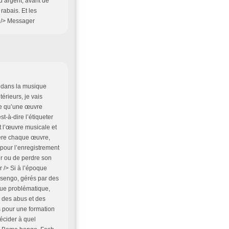
’argent, avant de
abais. Et les
r /> Messager
s dans la musique
érieurs, je vais
ée qu’une œuvre
st-à-dire l’étiqueter
t l’œuvre musicale et
ière chaque œuvre,
t pour l’enregistrement
er ou de perdre son
r /> Si à l’époque
 Esengo, gérés par des
nue problématique,
 des abus et des
ls pour une formation
écider à quel