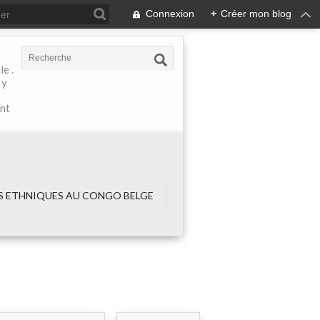
Connexion
+
Créer mon blog
e .
 y
ant
 ETHNIQUES AU CONGO BELGE