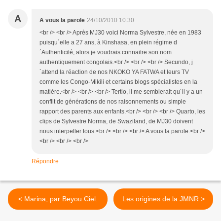
A
A vous la parole
24/10/2010 10:30
<br /> <br /> Après MJ30 voici Norma Sylvestre, née en 1983
puisqu´elle a 27 ans, à Kinshasa, en plein régime d
´Authenticité, alors je voudrais connaitre son nom
authentiquement congolais.<br /> <br /> <br /> Secundo, j
´attend la réaction de nos NKOKO YA FATWA et leurs TV
comme les Congo-Mikili et certains blogs spécialistes en la
matière.<br /> <br /> <br /> Tertio, il me semblerait qu´il y a un
conflit de générations de nos raisonnements ou simple
rapport des parents aux enfants.<br /> <br /> <br /> Quarto, les
clips de Sylvestre Norma, de Swaziland, de MJ30 doivent
nous interpeller tous.<br /> <br /> <br /> A vous la parole.<br />
<br /> <br /> <br />
Répondre
< Marina, par Beyou Ciel.
Les origines de la JMNR >