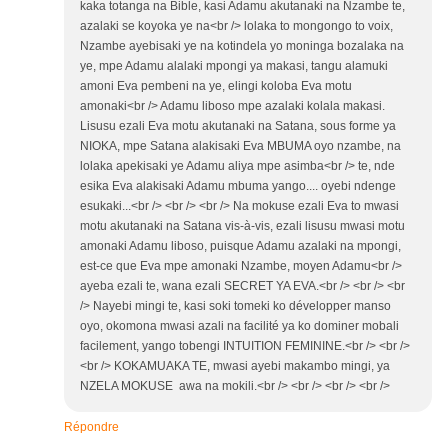
kaka totanga na Bible, kasi Adamu akutanaki na Nzambe te,
azalaki se koyoka ye na<br /> lolaka to mongongo to voix,
Nzambe ayebisaki ye na kotindela yo moninga bozalaka na
ye, mpe Adamu alalaki mpongi ya makasi, tangu alamuki
amoni Eva pembeni na ye, elingi koloba Eva motu
amonaki<br /> Adamu liboso mpe azalaki kolala makasi.
Lisusu ezali Eva motu akutanaki na Satana, sous forme ya
NIOKA, mpe Satana alakisaki Eva MBUMA oyo nzambe, na
lolaka apekisaki ye Adamu aliya mpe asimba<br /> te, nde
esika Eva alakisaki Adamu mbuma yango.... oyebi ndenge
esukaki...<br /> <br /> <br /> Na mokuse ezali Eva to mwasi
motu akutanaki na Satana vis-à-vis, ezali lisusu mwasi motu
amonaki Adamu liboso, puisque Adamu azalaki na mpongi,
est-ce que Eva mpe amonaki Nzambe, moyen Adamu<br />
ayeba ezali te, wana ezali SECRET YA EVA.<br /> <br /> <br
/> Nayebi mingi te, kasi soki tomeki ko développer manso
oyo, okomona mwasi azali na facilité ya ko dominer mobali
facilement, yango tobengi INTUITION FEMININE.<br /> <br />
<br /> KOKAMUAKA TE, mwasi ayebi makambo mingi, ya
NZELA MOKUSE awa na mokili.<br /> <br /> <br /> <br />
Répondre