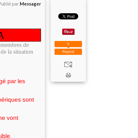
Publié par
Messager
A
s membres de
0
de la situation
Repost
é par les
hériques sont
 ne vont
sible