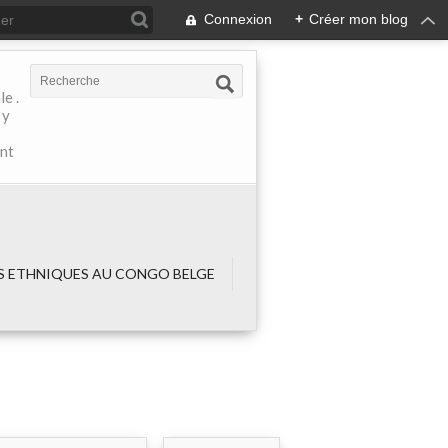
Connexion
+
Créer mon blog
e .
 y
ant
 ETHNIQUES AU CONGO BELGE