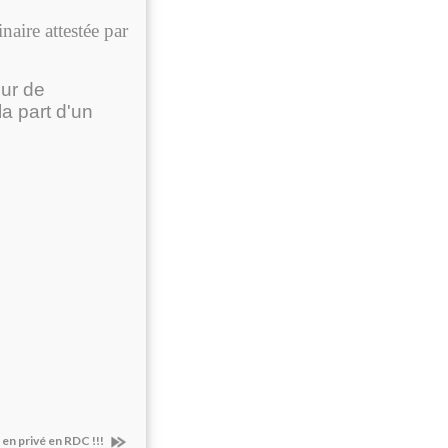
aire attestée par
eur de
la part d'un
 en privé en RDC !!!