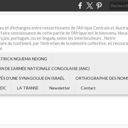
es et d'échanges entre ressortissants de l'Afrique Centrale et Austral
aire connaissance de cette partie de l'Afrique est le bienvenu. Nous
çais, portugais, ou en lingala, selon les interlocuteurs . Notre
are du continent, par l'entretien de la mémoire collective, en recour
té
ATRICK NGUEMA NDONG
EIN DE L‘ARMÉE NATIONALE CONGOLAISE (ANC)
VÉS D'UNE SYNAGOGUE EN ISRAËL
ORTHOGRAPHIE DES NOMS
RDC
LA TRANSE
Newsletter
Contact