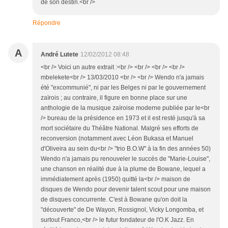
de son destin.<br />
Répondre
A
André Lutete
12/02/2012 08:48
<br /> Voici un autre extrait :<br /> <br /> <br /> <br />
mbelekete<br /> 13/03/2010 <br /> <br /> Wendo n'a jamais
été "excommunié", ni par les Belges ni par le gouvernement
zaïrois ; au contraire, il figure en bonne place sur une
anthologie de la musique zaïroise moderne publiée par le<br
/> bureau de la présidence en 1973 et il est resté jusqu'à sa
mort sociétaire du Théâtre National. Malgré ses efforts de
reconversion (notamment avec Léon Bukasa et Manuel
d'Oliveira au sein du<br /> "trio B.O.W" à la fin des années 50)
Wendo n'a jamais pu renouveler le succès de "Marie-Louise",
une chanson en réalité due à la plume de Bowane, lequel a
immédiatement après (1950) quitté la<br /> maison de
disques de Wendo pour devenir talent scout pour une maison
de disques concurrente. C'est à Bowane qu'on doit la
"découverte" de De Wayon, Rossignol, Vicky Longomba, et
surtout Franco,<br /> le futur fondateur de l'O.K Jazz. En