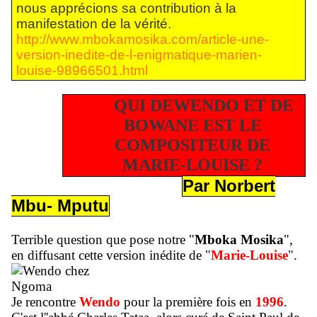
nous apprécions sa contribution à la
manifestation de la vérité.
http://www.mbokamosika.com/article-une-
version-inedite-de-l-enigmatique-marien-
louise-98966501.html
QUI DEWENDO ET DE
·
BOWANE EST LE
COMPOSITEUR DE
MARIE-LOUISE ?
Par Norbert
Mbu- Mputu
Terrible question que pose notre "
Mboka Mosika
",
en diffusant cette version inédite de "
Marie-Louise
".
Je rencontre
Wendo
pour la première fois en
1996
.