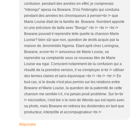
confusion. pendant des années en effet, je comprenais
"mbongo" apesa na Bowane. D'où l'imbroglio qui conduira
pendant des années les chroniqueurs à penser<br /> que
Marie Louise était de la famille de Bowane. Nornbert apporte
ici une précision de taille avec "Bongo".<br /> <br /> <br />
Bowane pouvait-il reprendre telle quelle la chanson Marie
Luoise? bien sûr que non, question de droits acquis par la
maison de Jeronimidis Ngoma. Etant aprti chez Loningisa,
Bowane, ecore<br /> amoureux de Marie Louise, va
reprendre sa complainte sous ce nouveau titre de Marie
Louise wa ngai. Conscient notamment de la confusion qui a
résulté de la première version, il va s'employer à<br /> utiliser
des termes claires et sans équivoque.<br /> <br /> <br /> En
tout cas, si le doute n'est plus permis sur les relations entre
Bowane et Marie Louise, la question de la paternité de cette
chanson me semble-t-il, n'a jamais posé problème. Sur le<br
/> microsillon, c'est bie n le nom de Wendo qui est repris avec
sa photo, mais Bowane en retirera les dividendes en tant que
producteur, interprête et accompagnateur.<br />
Répondre