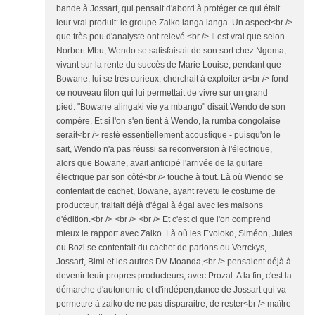
bande à Jossart, qui pensait d'abord à protéger ce qui était
leur vrai produit: le groupe Zaiko langa langa. Un aspect<br />
que très peu d'analyste ont relevé.<br /> Il est vrai que selon
Norbert Mbu, Wendo se satisfaisait de son sort chez Ngoma,
vivant sur la rente du succès de Marie Louise, pendant que
Bowane, lui se très curieux, cherchait à exploiter à<br /> fond
ce nouveau filon qui lui permettait de vivre sur un grand
pied. "Bowane alingaki vie ya mbango" disait Wendo de son
compère. Et si l'on s'en tient à Wendo, la rumba congolaise
serait<br /> resté essentiellement acoustique - puisqu'on le
sait, Wendo n'a pas réussi sa reconversion à l'électrique,
alors que Bowane, avait anticipé l'arrivée de la guitare
électrique par son côté<br /> touche à tout. Là où Wendo se
contentait de cachet, Bowane, ayant revetu le costume de
producteur, traitait déjà d'égal à égal avec les maisons
d'édition.<br /> <br /> <br /> Et c'est ci que l'on comprend
mieux le rapport avec Zaiko. Là où les Evoloko, Siméon, Jules
ou Bozi se contentait du cachet de parions ou Verrckys,
Jossart, Bimi et les autres DV Moanda,<br /> pensaient déjà à
devenir leuir propres producteurs, avec Prozal. A la fin, c'est la
démarche d'autonomie et d'indépen,dance de Jossart qui va
permettre à zaiko de ne pas disparaitre, de rester<br /> maître