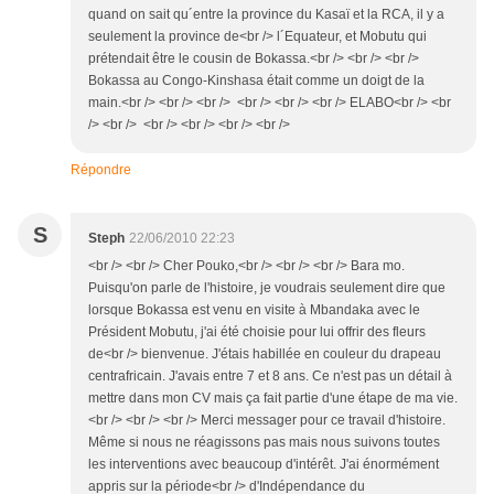
quand on sait qu´entre la province du Kasaï et la RCA, il y a
seulement la province de<br /> l´Equateur, et Mobutu qui
prétendait être le cousin de Bokassa.<br /> <br /> <br />
Bokassa au Congo-Kinshasa était comme un doigt de la
main.<br /> <br /> <br /> <br /> <br /> <br /> ELABO<br /> <br
/> <br /> <br /> <br /> <br /> <br />
Répondre
S
Steph
22/06/2010 22:23
<br /> <br /> Cher Pouko,<br /> <br /> <br /> Bara mo.
Puisqu'on parle de l'histoire, je voudrais seulement dire que
lorsque Bokassa est venu en visite à Mbandaka avec le
Président Mobutu, j'ai été choisie pour lui offrir des fleurs
de<br /> bienvenue. J'étais habillée en couleur du drapeau
centrafricain. J'avais entre 7 et 8 ans. Ce n'est pas un détail à
mettre dans mon CV mais ça fait partie d'une étape de ma vie.
<br /> <br /> <br /> Merci messager pour ce travail d'histoire.
Même si nous ne réagissons pas mais nous suivons toutes
les interventions avec beaucoup d'intérêt. J'ai énormément
appris sur la période<br /> d'Indépendance du