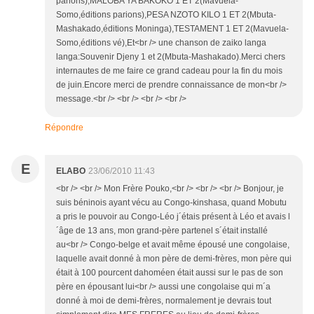
parions),MALOBA YA BAKOKO 1 ET 2(Mavuela-
Somo,éditions parions),PESA NZOTO KILO 1 ET 2(Mbuta-
Mashakado,éditions Moninga),TESTAMENT 1 ET 2(Mavuela-
Somo,éditions vé),Et<br /> une chanson de zaiko langa
langa:Souvenir Djeny 1 et 2(Mbuta-Mashakado).Merci chers
internautes de me faire ce grand cadeau pour la fin du mois
de juin.Encore merci de prendre connaissance de mon<br />
message.<br /> <br /> <br /> <br />
Répondre
E
ELABO
23/06/2010 11:43
<br /> <br /> Mon Frère Pouko,<br /> <br /> <br /> Bonjour, je
suis béninois ayant vécu au Congo-kinshasa, quand Mobutu
a pris le pouvoir au Congo-Léo j´étais présent à Léo et avais l
´âge de 13 ans, mon grand-père partenel s´était installé
au<br /> Congo-belge et avait même épousé une congolaise,
laquelle avait donné à mon père de demi-frères, mon père qui
était à 100 pourcent dahoméen était aussi sur le pas de son
père en épousant lui<br /> aussi une congolaise qui m´a
donné à moi de demi-frères, normalement je devrais tout