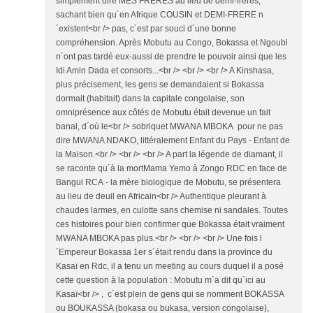
simplement dire MES FRERES au lieu de demi-frères,
sachant bien qu´en Afrique COUSIN et DEMI-FRERE n
´existent<br /> pas, c´est par souci d´une bonne
compréhension. Après Mobutu au Congo, Bokassa et Ngoubi
n´ont pas tardé eux-aussi de prendre le pouvoir ainsi que les
Idi Amin Dada et consorts...<br /> <br /> <br /> A Kinshasa,
plus précisement, les gens se demandaient si Bokassa
dormait (habitait) dans la capitale congolaise, son
omniprésence aux côtés de Mobutu était devenue un fait
banal, d´où le<br /> sobriquet MWANA MBOKA pour ne pas
dire MWANA NDAKO, littéralement Enfant du Pays - Enfant de
la Maison.<br /> <br /> <br /> A part la légende de diamant, il
se raconte qu´à la mortMama Yemo à Zongo RDC en face de
Bangui RCA - la mère biologique de Mobutu, se présentera
au lieu de deuil en Africain<br /> Authentique pleurant à
chaudes larmes, en culotte sans chemise ni sandales. Toutes
ces histoires pour bien confirmer que Bokassa était vraiment
MWANA MBOKA pas plus.<br /> <br /> <br /> Une fois l
´Empereur Bokassa 1er s´était rendu dans la province du
Kasaï en Rdc, il a tenu un meeting au cours duquel il a posé
cette question à la population : Mobutu m´a dit qu´ici au
Kasaï<br /> , c´est plein de gens qui se nomment BOKASSA
ou BOUKASSA (bokasa ou bukasa, version congolaise),