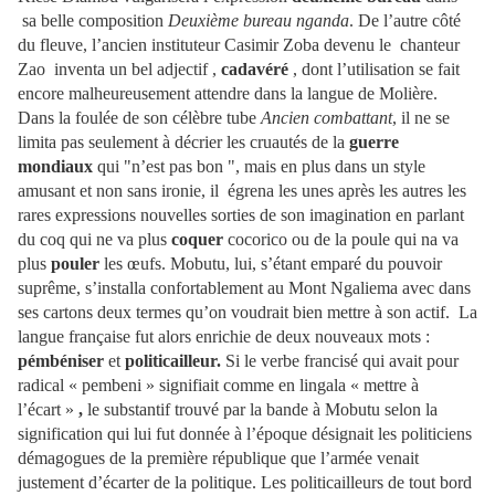
sa belle composition
Deuxième bureau nganda
. De l’autre côté
du fleuve, l’ancien instituteur Casimir Zoba devenu le chanteur
Zao inventa un bel adjectif ,
cadavéré
, dont l’utilisation se fait
encore malheureusement attendre dans la langue de Molière.
Dans la foulée de son célèbre tube
Ancien combattant
, il ne se
limita pas seulement à décrier les cruautés de la
guerre
mondiaux
qui "n’est pas bon ", mais en plus dans un style
amusant et non sans ironie, il égrena les unes après les autres les
rares expressions nouvelles sorties de son imagination en parlant
du coq qui ne va plus
coquer
cocorico ou de la poule qui na va
plus
pouler
les œufs. Mobutu, lui, s’étant emparé du pouvoir
suprême, s’installa confortablement au Mont Ngaliema avec dans
ses cartons deux termes qu’on voudrait bien mettre à son actif. La
langue française fut alors enrichie de deux nouveaux mots :
pémbéniser
et
politicailleur.
Si le verbe francisé qui avait pour
radical « pembeni » signifiait comme en lingala « mettre à
l’écart »
,
le substantif trouvé par la bande à Mobutu selon la
signification qui lui fut donnée à l’époque désignait les politiciens
démagogues de la première république que l’armée venait
justement d’écarter de la politique. Les politicailleurs de tout bord