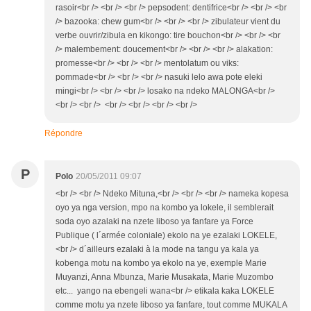
rasoir<br /> <br /> <br /> pepsodent: dentifrice<br /> <br /> <br
/> bazooka: chew gum<br /> <br /> <br /> zibulateur vient du
verbe ouvrir/zibula en kikongo: tire bouchon<br /> <br /> <br
/> malembement: doucement<br /> <br /> <br /> alakation:
promesse<br /> <br /> <br /> mentolatum ou viks:
pommade<br /> <br /> <br /> nasuki lelo awa pote eleki
mingi<br /> <br /> <br /> losako na ndeko MALONGA<br />
<br /> <br /> <br /> <br /> <br /> <br />
Répondre
P
Polo
20/05/2011 09:07
<br /> <br /> Ndeko Mituna,<br /> <br /> <br /> nameka kopesa
oyo ya nga version, mpo na kombo ya lokele, il semblerait
soda oyo azalaki na nzete liboso ya fanfare ya Force
Publique ( l´armée coloniale) ekolo na ye ezalaki LOKELE,
<br /> d´ailleurs ezalaki à la mode na tangu ya kala ya
kobenga motu na kombo ya ekolo na ye, exemple Marie
Muyanzi, Anna Mbunza, Marie Musakata, Marie Muzombo
etc... yango na ebengeli wana<br /> etikala kaka LOKELE
comme motu ya nzete liboso ya fanfare, tout comme MUKALA