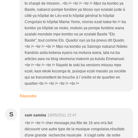
to chargé de mission...<br /> <br /> <br /> Mpo na kombo ya
Basile, nabanzi pompe funèbre ya liboso oyo ezalaki juste à
côté ya hôpital de Léo-est to hôpital général to hôpital
Congolais to hôpital Mama Yemo, nionso ezali kaka<br /> ba
kombo ya hôpital se moko, mokolo ya pompe funèbre wana
azalaki mondele mpe kombo na ye ezalaki Basile "Ets
Basile", tout comme Ets. Quador oyo ya ba pneus dit Quado.
<br /> <br /> <br /> Mpo na kombo ya Salongo nabanzi Ndeko
Kandolo asila kobesa eyano na motuna wana, tala na ba
articles awa na blog okomona makomi ya kulutu Emmanuel.
<br /> <br /> <br /> Nayebi te soki ba versions misusu mpe
ezali, kasi ekoki kozanga te, puisque ezali masalo ya sociéte
qui se transmettent de bouche à l´oreille et de quartier en
quartier.<br /> <br /> <br /> <br />
Répondre
S
sam samina
19/05/2011 22:47
<br /> <br /> cher message,ma fille de 16 ans m'a fait
découvrir une autre type de la musique congolaise,résultats
d'une grande recherche musicale il s'agit celle de notre