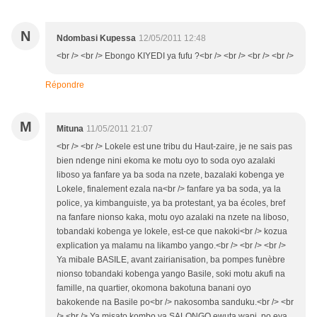
N
Ndombasi Kupessa
12/05/2011 12:48
<br /> <br /> Ebongo KIYEDI ya fufu ?<br /> <br /> <br /> <br />
Répondre
M
Mituna
11/05/2011 21:07
<br /> <br /> Lokele est une tribu du Haut-zaire, je ne sais pas
bien ndenge nini ekoma ke motu oyo to soda oyo azalaki
liboso ya fanfare ya ba soda na nzete, bazalaki kobenga ye
Lokele, finalement ezala na<br /> fanfare ya ba soda, ya la
police, ya kimbanguiste, ya ba protestant, ya ba écoles, bref
na fanfare nionso kaka, motu oyo azalaki na nzete na liboso,
tobandaki kobenga ye lokele, est-ce que nakoki<br /> kozua
explication ya malamu na likambo yango.<br /> <br /> <br />
Ya mibale BASILE, avant zairianisation, ba pompes funèbre
nionso tobandaki kobenga yango Basile, soki motu akufi na
famille, na quartier, okomona bakotuna banani oyo
bakokende na Basile po<br /> nakosomba sanduku.<br /> <br
/> <br /> Ya misato kombo ya SALONGO ewuta wapi, po eya