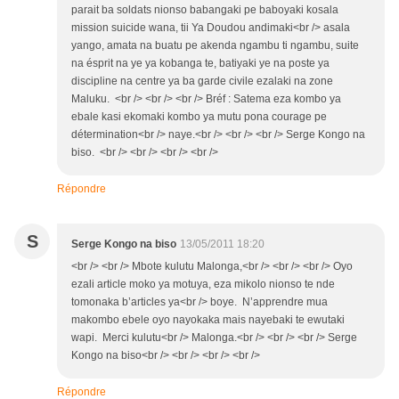
parait ba soldats nionso babangaki pe baboyaki kosala
mission suicide wana, tii Ya Doudou andimaki<br /> asala
yango, amata na buatu pe akenda ngambu ti ngambu, suite
na ésprit na ye ya kobanga te, batiyaki ye na poste ya
discipline na centre ya ba garde civile ezalaki na zone
Maluku. <br /> <br /> <br /> Bréf : Satema eza kombo ya
ebale kasi ekomaki kombo ya mutu pona courage pe
détermination<br /> naye.<br /> <br /> <br /> Serge Kongo na
biso. <br /> <br /> <br /> <br />
Répondre
S
Serge Kongo na biso
13/05/2011 18:20
<br /> <br /> Mbote kulutu Malonga,<br /> <br /> <br /> Oyo
ezali article moko ya motuya, eza mikolo nionso te nde
tomonaka b’articles ya<br /> boye. N’apprendre mua
makombo ebele oyo nayokaka mais nayebaki te ewutaki
wapi. Merci kulutu<br /> Malonga.<br /> <br /> <br /> Serge
Kongo na biso<br /> <br /> <br /> <br />
Répondre