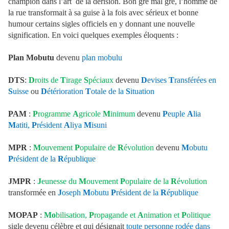
champion dans l’art de la dérision. Bon gré mal gré, l’homme de
la rue transformait à sa guise à la fois avec sérieux et bonne
humour certains sigles officiels en y donnant une nouvelle
signification. En voici quelques exemples éloquents :
Plan Mobutu
devenu
plan mobulu
DTS
:
D
roits de
T
irage
S
péciaux
devenu
D
evises
T
ransférées
en
S
uisse
ou
D
étérioration
T
otale de la
S
ituation
PAM
:
P
rogramme
A
gricole
M
inimum
devenu
P
euple
A
lia
M
atiti,
P
résident
A
liya
M
isuni
MPR
:
M
ouvement
P
opulaire de
R
évolution
devenu
M
obutu
P
résident de la
R
épublique
JMPR
:
J
eunesse du
M
ouvement
P
opulaire de la
R
évolution
transformée en
J
oseph
M
obutu
P
résident de la
R
épublique
MOPAP
:
Mo
bilisation,
P
ropagande et
A
nimation et
P
olitique
sigle devenu célèbre et qui désignait
toute
personne rodée dans