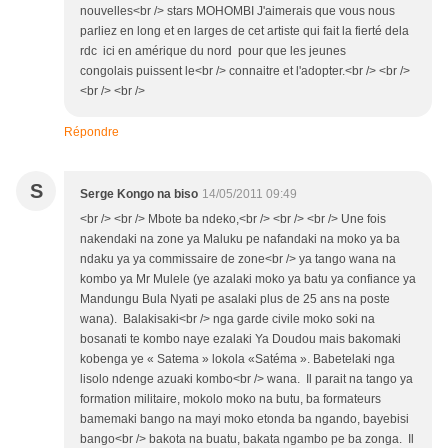
nouvelles<br /> stars MOHOMBI J'aimerais que vous nous
parliez en long et en larges de cet artiste qui fait la fierté dela
rdc ici en amérique du nord pour que les jeunes
congolais puissent le<br /> connaitre et l'adopter.<br /> <br />
<br /> <br />
Répondre
S
Serge Kongo na biso
14/05/2011 09:49
<br /> <br /> Mbote ba ndeko,<br /> <br /> <br /> Une fois
nakendaki na zone ya Maluku pe nafandaki na moko ya ba
ndaku ya ya commissaire de zone<br /> ya tango wana na
kombo ya Mr Mulele (ye azalaki moko ya batu ya confiance ya
Mandungu Bula Nyati pe asalaki plus de 25 ans na poste
wana). Balakisaki<br /> nga garde civile moko soki na
bosanati te kombo naye ezalaki Ya Doudou mais bakomaki
kobenga ye « Satema » lokola «Satéma ». Babetelaki nga
lisolo ndenge azuaki kombo<br /> wana. Il parait na tango ya
formation militaire, mokolo moko na butu, ba formateurs
bamemaki bango na mayi moko etonda ba ngando, bayebisi
bango<br /> bakota na buatu, bakata ngambo pe ba zonga. Il