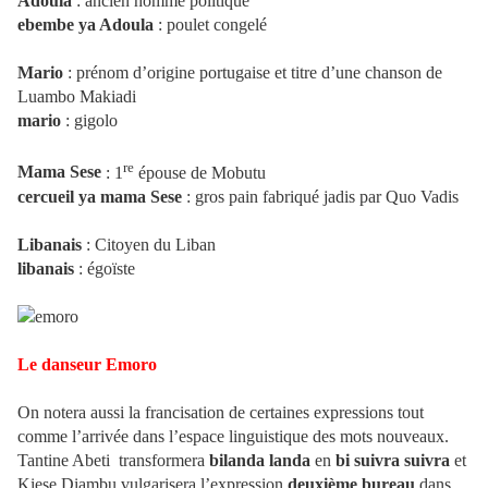
Adoula
: ancien homme politique
ebembe ya Adoula
: poulet congelé
Mario
: prénom d’origine portugaise et titre d’une chanson de
Luambo Makiadi
mario
: gigolo
re
Mama Sese
: 1
épouse de Mobutu
cercueil ya mama Sese
: gros pain fabriqué jadis par Quo Vadis
Libanais
: Citoyen du Liban
libanais
: égoïste
Le danseur Emoro
On notera aussi la francisation de certaines expressions tout
comme l’arrivée dans l’espace linguistique des mots nouveaux.
Tantine Abeti transformera
bilanda landa
en
bi suivra suivra
et
Kiese Diambu vulgarisera l’expression
deuxième bureau
dans