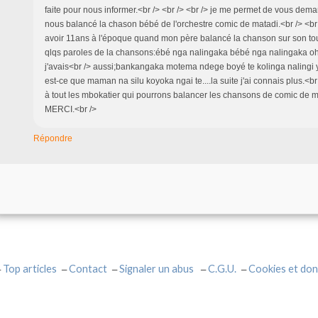
faite pour nous informer.<br /> <br /> <br /> je me permet de vous dem
nous balancé la chason bébé de l'orchestre comic de matadi.<br /> <br 
avoir 11ans à l'époque quand mon père balancé la chanson sur son tou
qlqs paroles de la chansons:ébé nga nalingaka bébé nga nalingaka oh
j'avais<br /> aussi;bankangaka motema ndege boyé te kolinga nalingi 
est-ce que maman na silu koyoka ngai te....la suite j'ai connais plus.<br 
à tout les mbokatier qui pourrons balancer les chansons de comic de m
MERCI.<br />
Répondre
Top articles
Contact
Signaler un abus
C.G.U.
Cookies et don