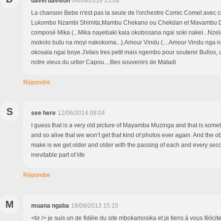
davin davison
04/09/2018 15:08
La chanson Bebe n'est pas la seule de l'orchestre Comic Comet avec c
Lukombo Nzambi Shimita,Mambu Chekano ou Chekdan et Mavambu Djon
composé Mika (...Mika nayebaki kala okobosana ngai soki nakei...Nze
mokolo butu na moyi nakokoma...),Amour Vindu (....Amour Vindu nga na
okosala ngai boye.J'etais tres petit mais ngembo pour soutenir Bullos,
notre vieux du urtier Capou....Bes souvenirs de Matadi
Répondre
S
see here
12/06/2014 08:04
I guess that is a very old picture of Mayamba Muzinga and that is someth
and so alive that we won’t get that kind of photos ever again. And the ob
make is we get older and older with the passing of each and every seco
inevitable part of life
Répondre
M
muana ngaba
18/08/2013 15:15
<br /> je suis un de fidèle du site mbokamosika et je tiens à vous félicit