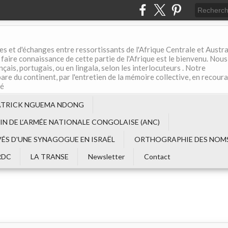
es et d'échanges entre ressortissants de l'Afrique Centrale et Austral
aire connaissance de cette partie de l'Afrique est le bienvenu. Nous
çais, portugais, ou en lingala, selon les interlocuteurs . Notre
are du continent, par l'entretien de la mémoire collective, en recour
té
ATRICK NGUEMA NDONG
EIN DE L‘ARMÉE NATIONALE CONGOLAISE (ANC)
VÉS D'UNE SYNAGOGUE EN ISRAËL
ORTHOGRAPHIE DES NOMS
RDC
LA TRANSE
Newsletter
Contact