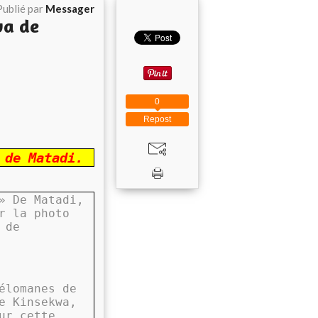
Publié par
Messager
wa de
0
Repost
 de Matadi.
» De Matadi,
r la photo
 de
élomanes de
e Kinsekwa,
ur cette