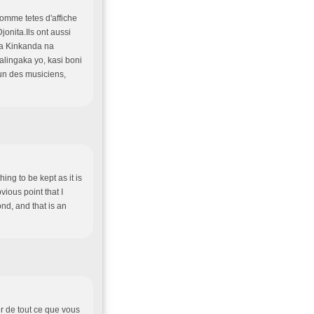
omme tetes d'affiche
ita.Ils ont aussi
la Kinkanda na
lingaka yo, kasi boni
 un des musiciens,
ing to be kept as it is
vious point that I
nd, and that is an
er de tout ce que vous