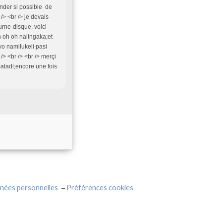
ander si possible de
/> <br /> je devais
rne-disque. voici
 oh oh nalingaka;et
yo namilukeli pasi
/> <br /> <br /> merçi
atadi;encore une fois
nées personnelles
Préférences cookies