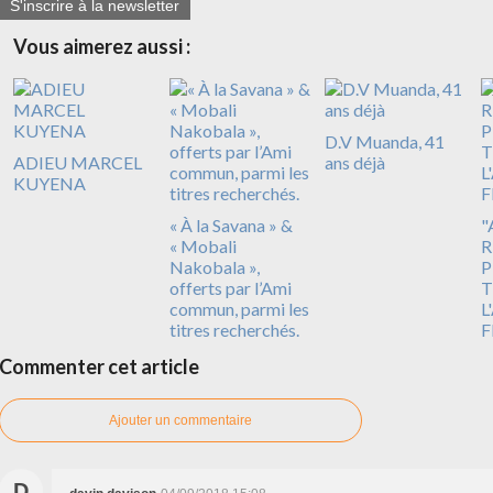
S'inscrire à la newsletter
Vous aimerez aussi :
D.V Muanda, 41
ADIEU MARCEL
ans déjà
KUYENA
« À la Savana » &
"
« Mobali
R
Nakobala »,
P
offerts par l’Ami
T
commun, parmi les
L
titres recherchés.
F
Commenter cet article
Ajouter un commentaire
D