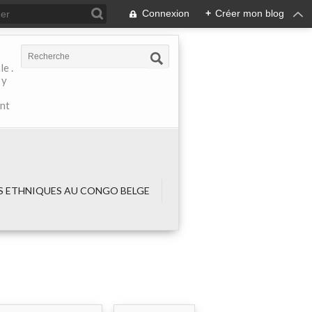
Connexion
+
Créer mon blog
e .
 y
ant
 ETHNIQUES AU CONGO BELGE