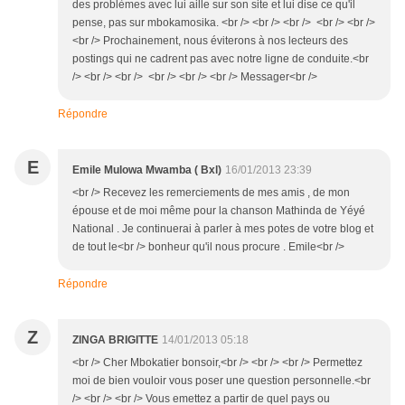
des problèmes avec lui aille sur son site et lui dise ce qu'il
pense, pas sur mbokamosika. <br /> <br /> <br /> <br /> <br />
<br /> Prochainement, nous éviterons à nos lecteurs des
postings qui ne cadrent pas avec notre ligne de conduite.<br
/> <br /> <br /> <br /> <br /> <br /> Messager<br />
Répondre
E
Emile Mulowa Mwamba ( Bxl)
16/01/2013 23:39
<br /> Recevez les remerciements de mes amis , de mon
épouse et de moi même pour la chanson Mathinda de Yéyé
National . Je continuerai à parler à mes potes de votre blog et
de tout le<br /> bonheur qu'il nous procure . Emile<br />
Répondre
Z
ZINGA BRIGITTE
14/01/2013 05:18
<br /> Cher Mbokatier bonsoir,<br /> <br /> <br /> Permettez
moi de bien vouloir vous poser une question personnelle.<br
/> <br /> <br /> Vous emettez a partir de quel pays ou