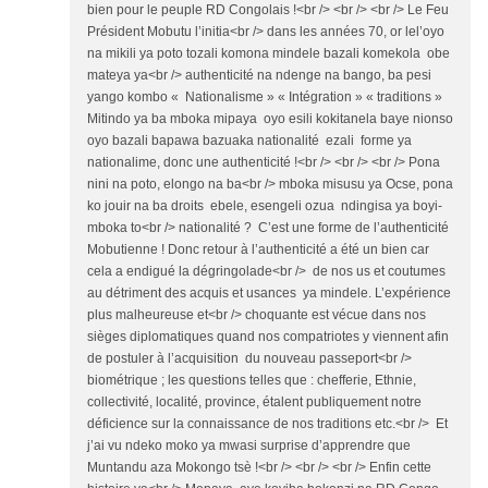
bien pour le peuple RD Congolais !<br /> <br /> <br /> Le Feu
Président Mobutu l’initia<br /> dans les années 70, or lel’oyo
na mikili ya poto tozali komona mindele bazali komekola obe
mateya ya<br /> authenticité na ndenge na bango, ba pesi
yango kombo « Nationalisme » « Intégration » « traditions »
Mitindo ya ba mboka mipaya oyo esili kokitanela baye nionso
oyo bazali bapawa bazuaka nationalité ezali forme ya
nationalime, donc une authenticité !<br /> <br /> <br /> Pona
nini na poto, elongo na ba<br /> mboka misusu ya Ocse, pona
ko jouir na ba droits ebele, esengeli ozua ndingisa ya boyi-
mboka to<br /> nationalité ? C’est une forme de l’authenticité
Mobutienne ! Donc retour à l’authenticité a été un bien car
cela a endigué la dégringolade<br /> de nos us et coutumes
au détriment des acquis et usances ya mindele. L’expérience
plus malheureuse et<br /> choquante est vécue dans nos
sièges diplomatiques quand nos compatriotes y viennent afin
de postuler à l’acquisition du nouveau passeport<br />
biométrique ; les questions telles que : chefferie, Ethnie,
collectivité, localité, province, étalent publiquement notre
déficience sur la connaissance de nos traditions etc.<br /> Et
j’ai vu ndeko moko ya mwasi surprise d’apprendre que
Muntandu aza Mokongo tsè !<br /> <br /> <br /> Enfin cette