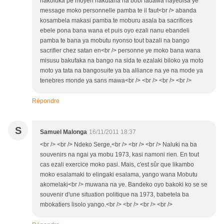
nakoluka pe moyen nakutana na bobi ladawa nayebisa ye
message moko personnelle pamba te il faut<br /> abanda
kosambela makasi pamba te moburu asala ba sacrifices
ebele pona bana wana et puis oyo ezali nanu ebandeli
pamba te bana ya mobutu nyonso tout bazali na bango
sacrifier chez satan en<br /> personne ye moko bana wana
misusu bakufaka na bango na sida te ezalaki biloko ya moto
moto ya tata na bangosuite ya ba alliance na ye na mode ya
tenebres monde ya sans mawa<br /> <br /> <br /> <br />
Répondre
S
Samuel Malonga
16/11/2011 18:37
<br /> <br /> Ndeko Serge,<br /> <br /> <br /> Naluki na ba
souvenirs na ngai ya mobu 1973, kasi namoni rien. En tout
cas ezali exercice moko pasi. Mais, c'est sûr que likambo
moko esalamaki to elingaki esalama, yango wana Mobutu
akomelaki<br /> muwana na ye. Bandeko oyo bakoki ko se se
souvenir d'une situation politique na 1973, babetela ba
mbokatiers lisolo yango.<br /> <br /> <br /> <br />