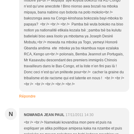
histoire ya<br /> Mopaya aye koyiba bokonzi na RD Congo
n’est qu’une anecdote ! Bino nionso awa bozali na mboka
mipaya, bana nabino oyo bobota na poto mokolo<br />
bakozonga awa na Congo-kinshasa bokozala bayi-mboka to
papaya? <br /> <br /> <br /> Pamba tsè wuta bokoko na biso
notion ya nationalité etikala kozala tsè ; pamba tsè ba kulutu
batielaki biso awa lisolo ya mbotama ya Joseph Desiré
Mobutu,<br /> mowuta na mboka ya Togo, yemeyi Honoré
Gbanda andima ete mboka ya ba nkambua naye ezalaka
RCA, Kengo un<br /> polonais, Bemba Jeannot un Portugais,
Mr Kasavubu descendant des premiers immigrés Chinois
travailleurs dans le Bas-Congo, et la liste n’en fini pas là !
Donc ceci n’est qu’un prétexte pour<br /> cacher la graine du
tribalisme et de racisme qui est latente en nous ! <br /> <br />
<br /> <br /> <br /> <br /> <br />
Répondre
N
NGWANDA JEAN PAUL
17/11/2011 14:30
<br /> <br /> Namekaki kovandisa mon pere et puis na
expliquer ye atika politique amipesa kaka na nzambe et puis