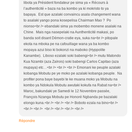
libota ya Président fondateur pe sima ya « Récours à
l’authenticité » baza na ba kombo ya ki mokristo to ya
bapaya. Est que azalaki convaincu asala changement wana
to asalaki yango pona kosepelisa Chairman Mao ? Po
nionso<br /> ebandaki sima ya mobembo monene asalaki na
Chine. Mais nga nasepelaki na Aunthenticité makasi, po
banda soit disant Démon-cratie eya, suka na<br /> pitopale
ekota na mboka pe na cafouillage wana ya ba kombo
mopaya azui biso ki bokonzi na maboko (Hyppolite
Kanambe). Liboso ezalaki soki babengi<br /> mutu Matondo
Kua Nzambi (aza Zaïrois) soki babengi Carlos Capitao (aza
mupaya) etc…<br /> <br /> <br /> Emonani ke peuple azalaki
kobanga Mobutu pe ye moko pe azalaki kobanga peuple. Na
profiter pona baye bayebi te ke muana moko ya Mobutu na
kombo ya Ndokula Mobutu awutaki kokufa na Rabat na<br />
Maroc, bakundaki ye Samedi le 12 Novembre passée,
François Nzanga Mobutu pe Honoré Ngbanda pe bazalaki
elongo kuna.<br /> <br /> <br /> Boboto ezala na bino<br />
<br /> <br /> <br /> <br /> <br /> <br />
Répondre