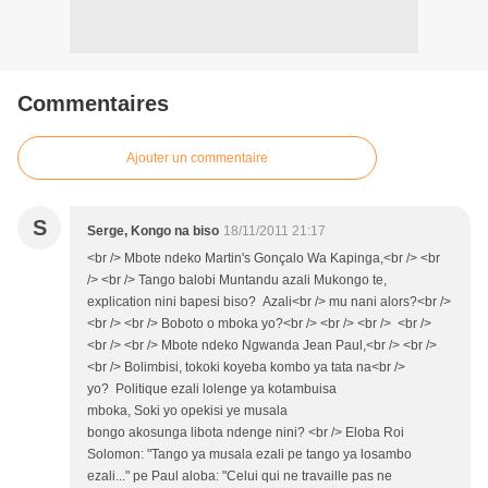
Commentaires
Ajouter un commentaire
S
Serge, Kongo na biso
18/11/2011 21:17
<br /> Mbote ndeko Martin's Gonçalo Wa Kapinga,<br /> <br
/> <br /> Tango balobi Muntandu azali Mukongo te,
explication nini bapesi biso? Azali<br /> mu nani alors?<br />
<br /> <br /> Boboto o mboka yo?<br /> <br /> <br /> <br />
<br /> <br /> Mbote ndeko Ngwanda Jean Paul,<br /> <br />
<br /> Bolimbisi, tokoki koyeba kombo ya tata na<br />
yo? Politique ezali lolenge ya kotambuisa
mboka, Soki yo opekisi ye musala
bongo akosunga libota ndenge nini? <br /> Eloba Roi
Solomon: "Tango ya musala ezali pe tango ya losambo
ezali..." pe Paul aloba: "Celui qui ne travaille pas ne