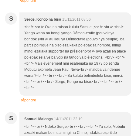
Répondre
S
Serge, Kongo na biso
15/11/2011 08:56
<br /> <br /> Oza na raison kulutu Samuel,<br /> <br /> <br />
Yango wana na bengi yango Démon-cratie (pouvoir ya
bondoki)<br /> au lieu ya Démocratie (pouvoir ya peuple), ba
partis politique na biso eza kaka po ebakisa nombre, mingi
mingi ezalaka supporter na président<br /> oyo azali en place
po ebakisela ye ba voix na tango ya b’élections. <br /> <br />
<br /> Mais évènement nini esalemaka na 1973 po etinda
Mobutu akomela Jean Paul Niwa<br /> maloba ya ndenge
wana ?<br /> <br /> <br /> Ba kulutu bolimbolela biso, merci.
<br /> <br /> <br /> Serge, Kongo na biso.<br /> <br /> <br />
<br />
Répondre
S
Samuel Malonga
14/11/2011 22:19
<br /> <br /> Ndeko Serge,<br /> <br /> <br /> Ya solo, Mobutu
azuaki makambo mua mingi na Chine, ndakisa esprit de