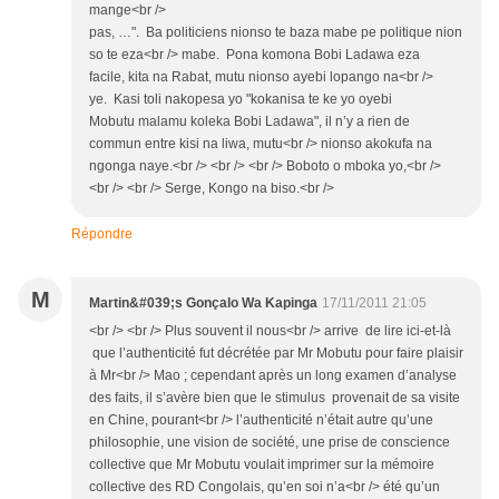
mange<br />
pas, …". Ba politiciens nionso te baza mabe pe politique nion
so te eza<br /> mabe. Pona komona Bobi Ladawa eza
facile, kita na Rabat, mutu nionso ayebi lopango na<br />
ye. Kasi toli nakopesa yo "kokanisa te ke yo oyebi
Mobutu malamu koleka Bobi Ladawa", il n’y a rien de
commun entre kisi na liwa, mutu<br /> nionso akokufa na
ngonga naye.<br /> <br /> <br /> Boboto o mboka yo,<br />
<br /> <br /> Serge, Kongo na biso.<br />
Répondre
M
Martin&#039;s Gonçalo Wa Kapinga
17/11/2011 21:05
<br /> <br /> Plus souvent il nous<br /> arrive de lire ici-et-là
que l’authenticité fut décrétée par Mr Mobutu pour faire plaisir
à Mr<br /> Mao ; cependant après un long examen d’analyse
des faits, il s’avère bien que le stimulus provenait de sa visite
en Chine, pourant<br /> l’authenticité n’était autre qu’une
philosophie, une vision de société, une prise de conscience
collective que Mr Mobutu voulait imprimer sur la mémoire
collective des RD Congolais, qu’en soi n’a<br /> été qu’un