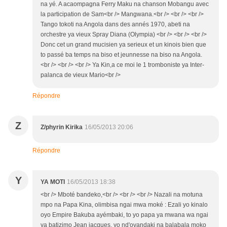
na yé. A acaompagna Ferry Maku na chanson Mobangu avec
la participation de Sam<br /> Mangwana.<br /> <br /> <br />
Tango tokoti na Angola dans des annés 1970, abeti na
orchestre ya vieux Spray Diana (Olympia) <br /> <br /> <br />
Donc cet un grand mucisien ya serieux et un kinois bien que
to passé ba temps na biso et jeunnesse na biso na Angola.
<br /> <br /> <br /> Ya Kin,a ce moi le 1 tromboniste ya Inter-
palanca de vieux Mario<br />
Répondre
Z
Z/phyrin Kirika
16/05/2013 20:06
Répondre
Y
YA MOTI
16/05/2013 18:38
<br /> Mboté bandeko,<br /> <br /> <br /> Nazali na motuna
mpo na Papa Kina, olimbisa ngai mwa moké : Ezali yo kinalo
oyo Empire Bakuba ayémbaki, to yo papa ya mwana wa ngai
ya batizimo Jean jacques, yo nd'ovandaki na balabala moko