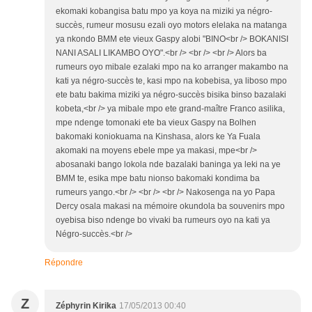
ekomaki kobangisa batu mpo ya koya na miziki ya négro-
succès, rumeur mosusu ezali oyo motors elelaka na matanga
ya nkondo BMM ete vieux Gaspy alobi "BINO<br /> BOKANISI
NANI ASALI LIKAMBO OYO".<br /> <br /> <br /> Alors ba
rumeurs oyo mibale ezalaki mpo na ko arranger makambo na
kati ya négro-succès te, kasi mpo na kobebisa, ya liboso mpo
ete batu bakima miziki ya négro-succès bisika binso bazalaki
kobeta,<br /> ya mibale mpo ete grand-maître Franco asilika,
mpe ndenge tomonaki ete ba vieux Gaspy na Bolhen
bakomaki koniokuama na Kinshasa, alors ke Ya Fuala
akomaki na moyens ebele mpe ya makasi, mpe<br />
abosanaki bango lokola nde bazalaki baninga ya leki na ye
BMM te, esika mpe batu nionso bakomaki kondima ba
rumeurs yango.<br /> <br /> <br /> Nakosenga na yo Papa
Dercy osala makasi na mémoire okundola ba souvenirs mpo
oyebisa biso ndenge bo vivaki ba rumeurs oyo na kati ya
Négro-succès.<br />
Répondre
Z
Zéphyrin Kirika
17/05/2013 00:40