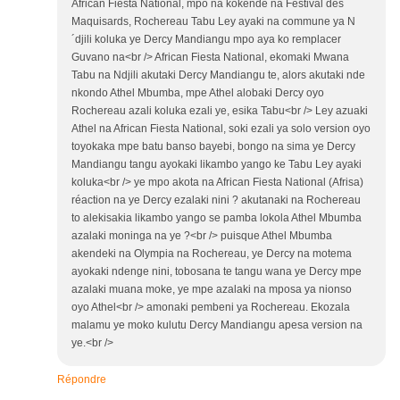
African Fiesta National, mpo na kokende na Festival des
Maquisards, Rochereau Tabu Ley ayaki na commune ya N
´djili koluka ye Dercy Mandiangu mpo aya ko remplacer
Guvano na<br /> African Fiesta National, ekomaki Mwana
Tabu na Ndjili akutaki Dercy Mandiangu te, alors akutaki nde
nkondo Athel Mbumba, mpe Athel alobaki Dercy oyo
Rochereau azali koluka ezali ye, esika Tabu<br /> Ley azuaki
Athel na African Fiesta National, soki ezali ya solo version oyo
toyokaka mpe batu banso bayebi, bongo na sima ye Dercy
Mandiangu tangu ayokaki likambo yango ke Tabu Ley ayaki
koluka<br /> ye mpo akota na African Fiesta National (Afrisa)
réaction na ye Dercy ezalaki nini ? akutanaki na Rochereau
to alekisakia likambo yango se pamba lokola Athel Mbumba
azalaki moninga na ye ?<br /> puisque Athel Mbumba
akendeki na Olympia na Rochereau, ye Dercy na motema
ayokaki ndenge nini, tobosana te tangu wana ye Dercy mpe
azalaki muana moke, ye mpe azalaki na mposa ya nionso
oyo Athel<br /> amonaki pembeni ya Rochereau. Ekozala
malamu ye moko kulutu Dercy Mandiangu apesa version na
ye.<br />
Répondre