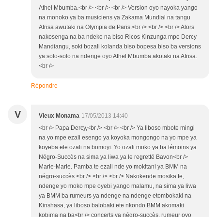
Athel Mbumba.<br /> <br /> <br /> Version oyo nayoka yango
na monoko ya ba musiciens ya Zakama Mundial na tangu
Afrisa awutaki na Olympia de Paris.<br /> <br /> <br /> Alors
nakosenga na ba ndeko na biso Ricos Kinzunga mpe Dercy
Mandiangu, soki bozali kolanda biso bopesa biso ba versions
ya solo-solo na ndenge oyo Athel Mbumba akotaki na Afrisa.
<br />
Répondre
V
Vieux Monama
17/05/2013 14:40
<br /> Papa Dercy,<br /> <br /> <br /> Ya liboso mbote mingi
na yo mpe ezali esengo ya koyoka mongongo na yo mpe ya
koyeba ete ozali na bomoyi. Yo ozali moko ya ba témoins ya
Négro-Succès na sima ya liwa ya le regretté Bavon<br />
Marie-Marie. Pamba te ezali nde yo mokitani ya BMM na
négro-succès.<br /> <br /> <br /> Nakokende mosika te,
ndenge yo moko mpe oyebi yango malamu, na sima ya liwa
ya BMM ba rumeurs ya ndenge na ndenge etombokaki na
Kinshasa, ya liboso balobaki ete nkondo BMM akomaki
kobima na ba<br /> concerts ya négro-succès, rumeur oyo