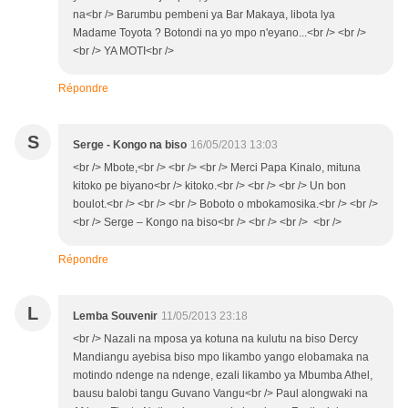
na<br /> Barumbu pembeni ya Bar Makaya, libota lya
Madame Toyota ? Botondi na yo mpo n'eyano...<br /> <br />
<br /> YA MOTI<br />
Répondre
S
Serge - Kongo na biso
16/05/2013 13:03
<br /> Mbote,<br /> <br /> <br /> Merci Papa Kinalo, mituna
kitoko pe biyano<br /> kitoko.<br /> <br /> <br /> Un bon
boulot.<br /> <br /> <br /> Boboto o mbokamosika.<br /> <br />
<br /> Serge – Kongo na biso<br /> <br /> <br /> <br />
Répondre
L
Lemba Souvenir
11/05/2013 23:18
<br /> Nazali na mposa ya kotuna na kulutu na biso Dercy
Mandiangu ayebisa biso mpo likambo yango elobamaka na
motindo ndenge na ndenge, ezali likambo ya Mbumba Athel,
bausu balobi tangu Guvano Vangu<br /> Paul alongwaki na