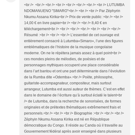
<br /> <br /> <br /> <br /> <br /> <br /> <br /> <br /> LUTUMBA
NDOMANUENO "SIMARO"<br /> <br /> <br /> Par Zéphyrin
Nkumu Assana Kirika<br /> Prix de vente public :<br /> <br />
14,00 € en livre papier<br /> <br /> <br /> 8,40 € en
téléchargement<br /> <br /> <br /> <br /> <br /> <br /> <br />
Résumé :<br /> <br /> <br /> L’essentiel de cet ouvrage est
entièrement consacré à Lutumba«Simaro», l’une des figures
emblématiques de l’histoire de la musique congolaise
moderne. On ne le répétera jamais assez à quel point<br />
ces mondes pleins de mélodies, de poésies et de
personnages mythiques occupent une place considérable
dans l’art bantou et ont une part déterminante dans l’évolution
de la Rumba dite «Odemba».<br /> Poète, philosophe,
guitariste-accompagnateur, compositeur, mais surtout
arrangeur, Lutumba est aussi auteur de thèmes. C’est en effet
dans le domaine de l’écriture qu’à surtout éclaté le talent<br
/> de Lutumba, dans la recherche de sonorisées, de formes
originales et de prétextes thématiques extrêmement frais et
personnels.<br /> <br /> <br /> Biographie :<br /> <br /> <br />
Zéphyin Nkumu Assana Kirika est né en République
démocratique du Congo. Il réside au Canda où il travaille au
Gouvernement fédéral après avoir enseigné dans plusieurs