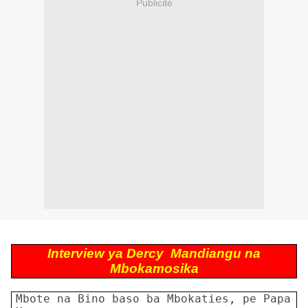
Publicité
Interview ya Dercy
Mandiangu na
Mbokamosika
Mbote na Bino baso ba Mbokaties, pe Papa