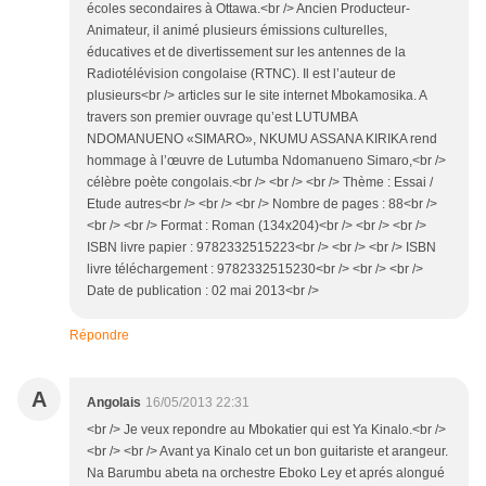
écoles secondaires à Ottawa.<br /> Ancien Producteur-
Animateur, il animé plusieurs émissions culturelles,
éducatives et de divertissement sur les antennes de la
Radiotélévision congolaise (RTNC). Il est l’auteur de
plusieurs<br /> articles sur le site internet Mbokamosika. A
travers son premier ouvrage qu’est LUTUMBA
NDOMANUENO «SIMARO», NKUMU ASSANA KIRIKA rend
hommage à l’œuvre de Lutumba Ndomanueno Simaro,<br />
célèbre poète congolais.<br /> <br /> <br /> Thème : Essai /
Etude autres<br /> <br /> <br /> Nombre de pages : 88<br />
<br /> <br /> Format : Roman (134x204)<br /> <br /> <br />
ISBN livre papier : 9782332515223<br /> <br /> <br /> ISBN
livre téléchargement : 9782332515230<br /> <br /> <br />
Date de publication : 02 mai 2013<br />
Répondre
A
Angolais
16/05/2013 22:31
<br /> Je veux repondre au Mbokatier qui est Ya Kinalo.<br />
<br /> <br /> Avant ya Kinalo cet un bon guitariste et arangeur.
Na Barumbu abeta na orchestre Eboko Ley et aprés alongué