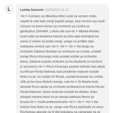
L
Lemba Souvenir
22/05/2013 11:12
<br /> A propos ya Mbumba Athel, ezali na version moko
nayebi te soki batu mingi bayebi yango, kasi version oyo ezali
connue na bana nionso ya commune ya Lemba ya
génération ZAKAMA. Lokola site oyo<br /> Mboka-Mosika
ezali esika ya kosakola masolo ya kala mpe kolongola ba
zones d´ombre na bisika mingi, yango na profiter mpo
nakopesa version oyo.<br /> <br /> <br /> Na tangu ya
orchestre Zakama Mundial na commune ya Lemba, ezalaki
bongo Ricos Kinzunga motu azalaki soliste ya orchestre
wana, Zakama ezalaki orchestre ya ba étudiants ou écoliers
(c´est selon),<br /> Ricos Kinzunga azalaki sollicité mpo akota
na African Fiesta National, kasi problème majeure ezalaki
Noko na ye, un certain Dr Bisala, azalaki kovanda na Lemba
côté ya ba vieux Bokelo Isenge, nde<br /> Dr Bisala motu
aboyaki Ricos akota na orchestre professionnel lokola African
Fiesta National, raison avancée ezalaki ba études, Noko
alingaki mwana nkasi na ye atanga bakelasi liboso ya
kosala<br /> miziki professionnelle.<br /> <br /> <br /> Na
boboyi bwa Noko na ye, yango nde Ricos ayebisaki na vieux
Rochereau akende na N´djili kokutana na camarade na ye