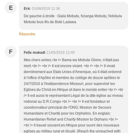
E
Eric
01/08/2019 11:36
De gauche à droite : Giala Mobutu, Nzanga Mobutu; Ndokula
Mobutu tous fils de Bobi Ladawa
Répondre
F
Felix mukadi
21/05/2019 12:40
Mes chers amies,<br /> Bama wa Mobutu Gloire, n'était pas
mort.<br /> <br /> Il est encore vivant. <br /> <br /> Il vivait
dernièrement aux Etats Unies d'Amerique, où il était ordonné
à l'office d'Apôtre et membre du collège de douze apôtres le
24/7/2016 à l'Indépendence Missouri, pour supervisé les
Eglises du Christ en Afrique et dans le monde entier.<br /> <br
/> Il est aussi le représentant Légal de la dite église au niveau
national au D.R.Congo.<br /> <br /> Il est fondateur et
coordonnateur principal de l'ONG; Mission de Secours
Humanitaire et Charité pour les Orphelins. En englais:
Humanitarian Relief and Charity Mission to Orphans.<br />
<br /> Il travail souvent en Afrique pour ouvrir des nouveaux
eglises au millieu rural et réculé. (Reach the unreached with