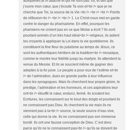
auxquelles je m’attache et qui ne sont pas Toi, et fais que
j’ouvre mon cœur, que j’écoute Ta voix et<br /> que je ne
cherche que Toi, la source de la Vie.<br /> <br /> <br /> Points
de réflexion<br /> <br /> <br /> 1. Le Christ nous met en garde
contre le danger du pharisaïsme. En effet, pourquoi les
pharisiens ne croient pas en ce que Moïse a écrit ? Ils sont
pourtant animés d’un très haut idéal<br /> religieux, ils aident
les croyants à appliquer la Loi dans la vie quotidienne. Ils
constituent la fine fleur du judaïsme au temps de Jésus, ce
sont les authentiques héritiers de la tradition<br /> mosaïque,
comme le montre leur fidélité jusqu’au martyre. Ils attendent la
venue du Messie. Et ils se soucient même de gagner des
adeptes à la foi juive. Le peuple a pour eux de l’estime et<br
/> de l’admiration, dues en grande partie à leur influence
dans les synagogues. Mais ils cherchent leur propre gloire, le
prestige, l’admiration et les honneurs, et ces aspirations leur
ont<br /> étouffé le cœur, endurci, fermé. Ils scrutent les
Ecritures, les connaissent sur le bout des doigts et pourtant ils
ne connaissent pas Dieu. Ils cherchent la vie mais ils ne
viennent pas à la<br /> source, la seule source d’eau vive,
celle qui donne la vie. Ils ne connaissent pas son immense
bonté. Ils ont une fausse conception de Dieu. C’est donc
parce qu’ils ne le connaissent pas<br /> qu’ils se doivent de