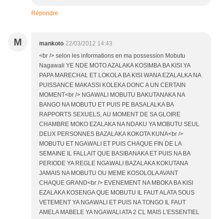
Répondre
M
mankoto
22/03/2012 14:43
<br /> selon les informations en ma possession Mobutu
Nagawali YE NDE MOTO AZALAKA KOSIMBA BA KISI YA
PAPA MARECHAL ET LOKOLA BA KISI WANA EZALALKA NA
PUISSANCE MAKASSI KOLEKA DONC A UN CERTAIN
MOMENT<br /> NGAWALI MOBUTU BAKUTANAKA NA
BANGO NA MOBUTU ET PUIS PE BASALALKA BA
RAPPORTS SEXUELS, AU MOMENT DE SA GLOIRE
CHAMBRE MOKO EZALAKA NA NDAKU YA MOBUTU SEUL
DEUX PERSONNES BAZALAKA KOKOTA KUNA<br />
MOBUTU ET NGAWALI ET PUIS CHAQUE FIN DE LA
SEMAINE IL FALLAIT QUE BASIBANAKA ET PUIS NA BA
PERIODE YA REGLE NGAWALI BAZALAKA KOKUTANA
JAMAIS NA MOBUTU OU MEME KOSOLOLA AVANT
CHAQUE GRAND<br /> EVENEMENT NA MBOKA BA KISI
EZALAKA KOSENGA QUE MOBUTU IL FAUT ALATA SOUS
VETEMENT YA NGAWALI ET PUIS NA TONGO IL FAUT
AMELA MABELE YA NGAWALI ATA 2 CL MAIS L'ESSENTIEL