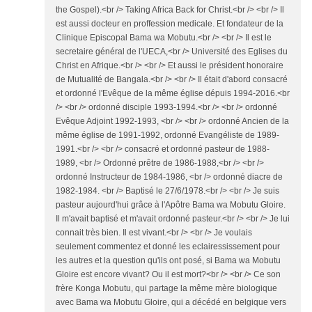
the Gospel).<br /> Taking Africa Back for Christ.<br /> <br /> Il
est aussi docteur en proffession medicale. Et fondateur de la
Clinique Episcopal Bama wa Mobutu.<br /> <br /> Il est le
secretaire général de l'UECA,<br /> Université des Eglises du
Christ en Afrique.<br /> <br /> Et aussi le président honoraire
de Mutualité de Bangala.<br /> <br /> Il était d'abord consacré
et ordonné l'Evêque de la même église dépuis 1994-2016.<br
/> <br /> ordonné disciple 1993-1994.<br /> <br /> ordonné
Evêque Adjoint 1992-1993, <br /> <br /> ordonné Ancien de la
même église de 1991-1992, ordonné Evangéliste de 1989-
1991.<br /> <br /> consacré et ordonné pasteur de 1988-
1989, <br /> Ordonné prêtre de 1986-1988,<br /> <br />
ordonné Instructeur de 1984-1986, <br /> ordonné diacre de
1982-1984. <br /> Baptisé le 27/6/1978.<br /> <br /> Je suis
pasteur aujourd'hui grâce à l'Apôtre Bama wa Mobutu Gloire.
Il m'avait baptisé et m'avait ordonné pasteur.<br /> <br /> Je lui
connait très bien. Il est vivant.<br /> <br /> Je voulais
seulement commentez et donné les eclairessissement pour
les autres et la question qu'ils ont posé, si Bama wa Mobutu
Gloire est encore vivant? Ou il est mort?<br /> <br /> Ce son
frère Konga Mobutu, qui partage la même mère biologique
avec Bama wa Mobutu Gloire, qui a décédé en belgique vers