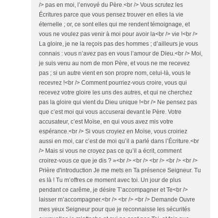
/> pas en moi, l’envoyé du Père.<br /> Vous scrutez les
Écritures parce que vous pensez trouver en elles la vie
éternelle ; or, ce sont elles qui me rendent témoignage, et
vous ne voulez pas venir à moi pour avoir la<br /> vie !<br />
La gloire, je ne la reçois pas des hommes ; d’ailleurs je vous
connais : vous n’avez pas en vous l’amour de Dieu.<br /> Moi,
je suis venu au nom de mon Père, et vous ne me recevez
pas ; si un autre vient en son propre nom, celui-là, vous le
recevrez !<br /> Comment pourriez-vous croire, vous qui
recevez votre gloire les uns des autres, et qui ne cherchez
pas la gloire qui vient du Dieu unique !<br /> Ne pensez pas
que c’est moi qui vous accuserai devant le Père. Votre
accusateur, c’est Moïse, en qui vous avez mis votre
espérance.<br /> Si vous croyiez en Moïse, vous croiriez
aussi en moi, car c’est de moi qu’il a parlé dans l’Écriture.<br
/> Mais si vous ne croyez pas ce qu’il a écrit, comment
croirez-vous ce que je dis ? »<br /> <br /> <br /> <br /> <br />
Prière d'introduction Je me mets en Ta présence Seigneur. Tu
es là ! Tu m’offres ce moment avec toi. Un jour de plus
pendant ce carême, je désire T’accompagner et Te<br />
laisser m’accompagner.<br /> <br /> <br /> Demande Ouvre
mes yeux Seigneur pour que je reconnaisse les sécurités