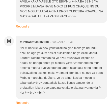
AMELA KAKA MABELE OYO EBIMI<br /> NA BA SEINS YA
PROPRE MUANA NA YE MOKO ET PUIS CHAQUE FIN DU
MOIS MOBUTU AZALAKI NA DROIT YA KOSIBA NGAWALI NA
MASOKO AU LIEU YA VAGIN NA YE<br />
Répondre
M
moyowamula elysee
22/03/2012 14:31
<br /> na ville ya new york tozali na type moko ya ndundu
azali na age ya 30m ans et puis kombo na ye ezali Mobutu
Laurent Desire maman na ye azali mushawili et puis na
ndaku na bango photo ya Mobutu ya<br /> munene na mur
amema muana oyo ya ndundu tango azalalaka nanu bebe et
puis azali na esekeli moko vraiment identique na oyo ya papa
Mobutu marechal du Zaire, ye pe alingi kosiba moyen te
tobangaka<br /> pona akoki kozua lisusu cancer de la
protatation lokola oyo papa na ye akufelaka na nyango<br />
<br /> <br /> <br />
Répondre