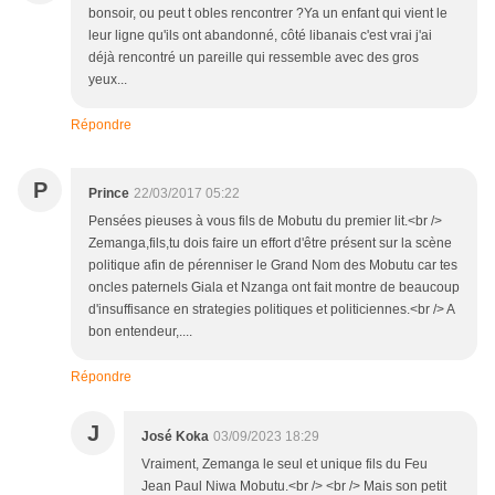
bonsoir, ou peut t obles rencontrer ?Ya un enfant qui vient le
leur ligne qu'ils ont abandonné, côté libanais c'est vrai j'ai
déjà rencontré un pareille qui ressemble avec des gros
yeux...
Répondre
P
Prince
22/03/2017 05:22
Pensées pieuses à vous fils de Mobutu du premier lit.<br />
Zemanga,fils,tu dois faire un effort d'être présent sur la scène
politique afin de pérenniser le Grand Nom des Mobutu car tes
oncles paternels Giala et Nzanga ont fait montre de beaucoup
d'insuffisance en strategies politiques et politiciennes.<br /> A
bon entendeur,....
Répondre
J
José Koka
03/09/2023 18:29
Vraiment, Zemanga le seul et unique fils du Feu
Jean Paul Niwa Mobutu.<br /> <br /> Mais son petit