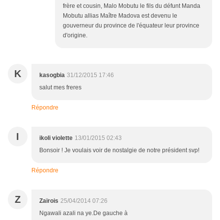
frère et cousin, Malo Mobutu le fils du défunt Manda
Mobutu allias Maître Madova est devenu le
gouverneur du province de l'équateur leur province
d'origine.
K
kasogbia
31/12/2015 17:46
salut mes freres
Répondre
I
ikoli violette
13/01/2015 02:43
Bonsoir ! Je voulais voir de nostalgie de notre président svp!
Répondre
Z
Zaïrois
25/04/2014 07:26
Ngawali azali na ye.De gauche à