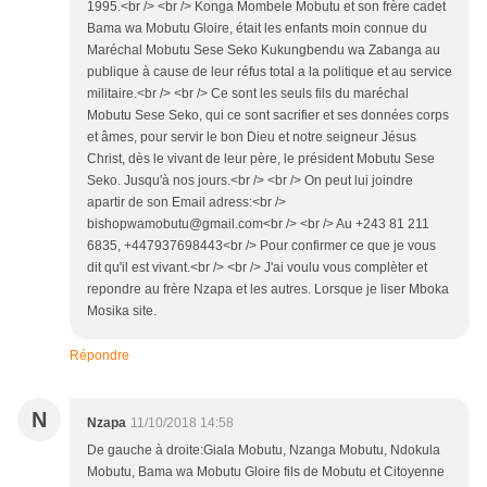
1995.<br /> <br /> Konga Mombele Mobutu et son frère cadet
Bama wa Mobutu Gloire, était les enfants moin connue du
Maréchal Mobutu Sese Seko Kukungbendu wa Zabanga au
publique à cause de leur réfus total a la politique et au service
militaire.<br /> <br /> Ce sont les seuls fils du maréchal
Mobutu Sese Seko, qui ce sont sacrifier et ses données corps
et âmes, pour servir le bon Dieu et notre seigneur Jésus
Christ, dès le vivant de leur père, le président Mobutu Sese
Seko. Jusqu'à nos jours.<br /> <br /> On peut lui joindre
apartir de son Email adress:<br />
bishopwamobutu@gmail.com<br /> <br /> Au +243 81 211
6835, +447937698443<br /> Pour confirmer ce que je vous
dit qu'il est vivant.<br /> <br /> J'ai voulu vous complèter et
repondre au frère Nzapa et les autres. Lorsque je liser Mboka
Mosika site.
Répondre
N
Nzapa
11/10/2018 14:58
De gauche à droite:Giala Mobutu, Nzanga Mobutu, Ndokula
Mobutu, Bama wa Mobutu Gloire fils de Mobutu et Citoyenne