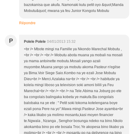
bazokanisa que akufa. Namonaki kutu petit oyo &quot;Manda
Mobutu&quot; mwana ya feu Junior Kongolu Mobutu
Répondre
P
Polele Polele
04/01/2013 15:32
<br /> Mbote mingi na Famille ya Nkondo Marechal Mobutu ,
<br /> <br /> <br /> Mobutu abota muana ya mobali na mosali
ya mama antoinette mobutu.Mosali yango azali
muyombe.Muana yango ya mobutu akoma Pasteur n'egilse
ya Bima.Voir Siege Saio.Kombo na ye ezali Jose Mobutu
Dieu<br /> Merci.Azalaka na<br /> <br /> <br /> habitude ya
kolela mingi liboso ya television soki amoni bilili ya Feu
Marechal<br /> <br /> <br /> na Tele.Abima na Joburg po ete
ba congolais balingaka kobeta ye makufa.Ba congolais
balobaka na ye ete : " Petit soki tokoma kotelengana boye
ezali pona Pere na yo".Mawa mingi.Pasteur Jose ayamba<br
/> kaka likabo ya molimo mosantu,kasi moyen financier
te.Ngwala , Nzanga , Senghor bosunga ndeko na bino.Nkolo
akokamba bino po ete bosala Troc.Ye akopesa bino likabo ya
molimo<br /> <br /> <br /> mosantu po na delivrence na bino