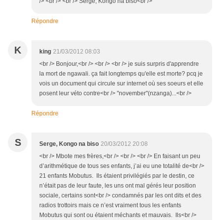
/> <br /> <br /> Serge, Kongo na biso<br />
Répondre
K
king
21/03/2012 08:03
<br /> Bonjour,<br /> <br /> <br /> je suis surpris d'apprendre
la mort de ngawali. ça fait longtemps qu'elle est morte? pcq je
vois un document qui circule sur internet où ses soeurs et elle
posent leur véto contre<br /> "november"(nzanga)...<br />
Répondre
S
Serge, Kongo na biso
20/03/2012 20:08
<br /> Mbote mes frères,<br /> <br /> <br /> En faisant un peu
d’arithmétique de tous ses enfants, j’ai eu une totalité de<br />
21 enfants Mobutus. Ils étaient privilégiés par le destin, ce
n’était pas de leur faute, les uns ont mal gérés leur position
sociale, certains sont<br /> condamnés par les ont dits et des
radios trottoirs mais ce n’est vraiment tous les enfants
Mobutus qui sont ou étaient méchants et mauvais. Ils<br />