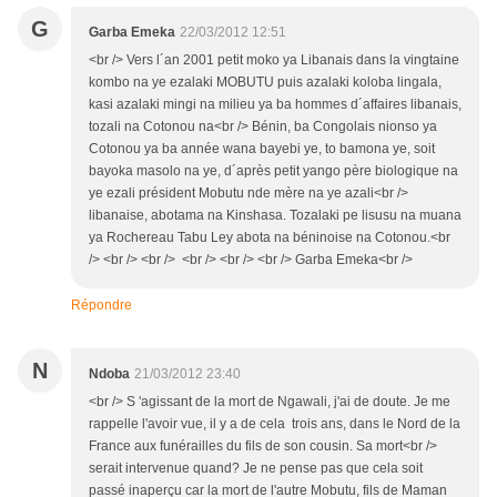
G
Garba Emeka
22/03/2012 12:51
<br /> Vers l´an 2001 petit moko ya Libanais dans la vingtaine
kombo na ye ezalaki MOBUTU puis azalaki koloba lingala,
kasi azalaki mingi na milieu ya ba hommes d´affaires libanais,
tozali na Cotonou na<br /> Bénin, ba Congolais nionso ya
Cotonou ya ba année wana bayebi ye, to bamona ye, soit
bayoka masolo na ye, d´après petit yango père biologique na
ye ezali président Mobutu nde mère na ye azali<br />
libanaise, abotama na Kinshasa. Tozalaki pe lisusu na muana
ya Rochereau Tabu Ley abota na béninoise na Cotonou.<br
/> <br /> <br /> <br /> <br /> <br /> Garba Emeka<br />
Répondre
N
Ndoba
21/03/2012 23:40
<br /> S 'agissant de la mort de Ngawali, j'ai de doute. Je me
rappelle l'avoir vue, il y a de cela trois ans, dans le Nord de la
France aux funérailles du fils de son cousin. Sa mort<br />
serait intervenue quand? Je ne pense pas que cela soit
passé inaperçu car la mort de l'autre Mobutu, fils de Maman