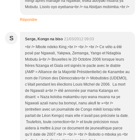
mingi aprés mariage na Ngawali, esika aboyaki muana ya
Mobutu. Lisolo oyo eyebana<br /> na Abidjan mobimba.<br />
Répondre
S
Serge, Kongo na biso
21/03/2012 09:03
<br /> Mbote ndeko King,<br /> <br /> <br /> Ce véto a été
posé par Ngawali, Yakpwa, Zemanga, Yango et Ndagbia
Mobutu à<br /> Bruxelles le 20 Octobre 2006 lorsque leurs
frères Nzanga et Giala ont signés le pacte avec le diable
(AMP = Alliance de la Majorité Présidentielle) de Kanambe au
nom de l’Union des Démocrates<br /> Mobutistes (UDEMO),
c’était pendant les élections Louis Michel de 2006. La mort
de Ngawali a<br /> été annonée par mama Kalanga en
disant: « Naza koloba makambu oyo wana muana na ye
Ngawali azali nanu ba bomoyi, nanu akufi te »<br />
(entretien avec un journaliste de Congo mikili lorsqu’elle
parlait de Léon Kengo) mais elle n’avait pas précisée la date.
Toutefois, toute correction<br /> et toute précision nous
aidera à mettre à jour ce document de jeuneafrique parce
qu’il date de 2007.<br /> <br /> <br /> Boboto o mboka yo.<br