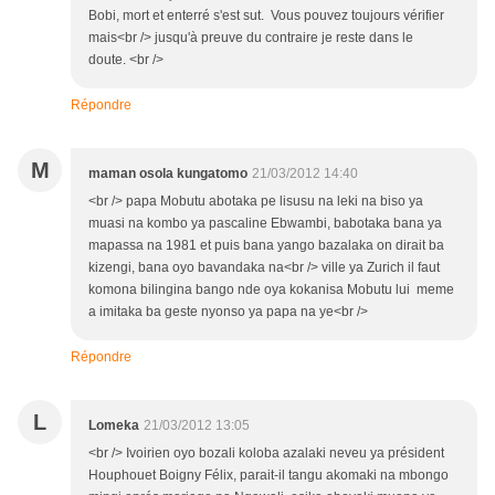
Bobi, mort et enterré s'est sut. Vous pouvez toujours vérifier
mais<br /> jusqu'à preuve du contraire je reste dans le
doute. <br />
Répondre
M
maman osola kungatomo
21/03/2012 14:40
<br /> papa Mobutu abotaka pe lisusu na leki na biso ya
muasi na kombo ya pascaline Ebwambi, babotaka bana ya
mapassa na 1981 et puis bana yango bazalaka on dirait ba
kizengi, bana oyo bavandaka na<br /> ville ya Zurich il faut
komona bilingina bango nde oya kokanisa Mobutu lui meme
a imitaka ba geste nyonso ya papa na ye<br />
Répondre
L
Lomeka
21/03/2012 13:05
<br /> Ivoirien oyo bozali koloba azalaki neveu ya président
Houphouet Boigny Félix, parait-il tangu akomaki na mbongo