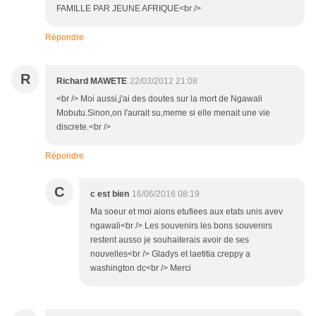
FAMILLE PAR JEUNE AFRIQUE<br />
Répondre
R
Richard MAWETE
22/03/2012 21:08
<br /> Moi aussi,j'ai des doutes sur la mort de Ngawali
Mobutu.Sinon,on l'aurait su,meme si elle menait une vie
discrete.<br />
Répondre
C
c est bien
16/06/2016 08:19
Ma soeur et moi aions etufiees aux etats unis avev
ngawali<br /> Les souvenirs les bons souvenirs
restent ausso je souhaiterais avoir de ses
nouvelles<br /> Gladys et laetitia creppy a
washington dc<br /> Merci