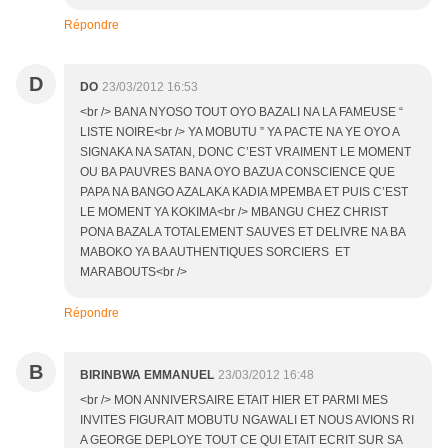
Répondre
D
DO
23/03/2012 16:53
<br /> BANA NYOSO TOUT OYO BAZALI NA LA FAMEUSE “
LISTE NOIRE<br /> YA MOBUTU ” YA PACTE NA YE OYO A
SIGNAKA NA SATAN, DONC C’EST VRAIMENT LE MOMENT
OU BA PAUVRES BANA OYO BAZUA CONSCIENCE QUE
PAPA NA BANGO AZALAKA KADIA MPEMBA ET PUIS C’EST
LE MOMENT YA KOKIMA<br /> MBANGU CHEZ CHRIST
PONA BAZALA TOTALEMENT SAUVES ET DELIVRE NA BA
MABOKO YA BA AUTHENTIQUES SORCIERS ET
MARABOUTS<br />
Répondre
B
BIRINBWA EMMANUEL
23/03/2012 16:48
<br /> MON ANNIVERSAIRE ETAIT HIER ET PARMI MES
INVITES FIGURAIT MOBUTU NGAWALI ET NOUS AVIONS RI
A GEORGE DEPLOYE TOUT CE QUI ETAIT ECRIT SUR SA