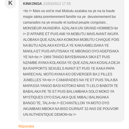
K
KINKONGA
22/03/2012 17:55
<br /> Mais ou est le mal Mobutu azalaka na ye na la haute
magie ateka premierement famille na ye deuxiemement ba
camarades na ye ensuite et surtout peuple congolais ,
MONSIEUR AKANDIRA AZALAKA UN GRAND HOMMES<br
/> D’AFFAIRE ET PUIS AMI YA MOBUTU MAIS AVANT AKUFA
ALOBAKA QUE AZALAKA KOMONA MOBUTU CHAQUE FOIS
NA BUTU AZALAKA KOYELA YE KAKA AMELISAKA YE
MAKILA ET PUIS AFUTISAKA YE MBONGO OYO ADEFISAKA
YE NA<br /> 1969 TANGO BAYEBANAKA SIKA ET PUIS
NZAMBE AYAKA KOLAKISA YE QUE AZALAKA KOSALA DEJA
BA RAPPORTS SEXUELS AVANT ET PUIS YE KAKA PAPA
MARECHAL MOTO AYAKA KO DEVIERGER BA 2 FILLES
JUMELLES YA<br /> CAMARADES NA YE ET PUIS TALA BA
MAPASSA YANGO BASI KOTOKO MAIS TI LELO BABOTA TE
BABALAKA PE TE ET PUIS BALUMBAKA SOLO MOKO YA
MYSTIQUES OYO ESALAKA QUE MIBALI BALINGAKA
BANGO TE, TALA<br /> ECHANTILLON YA MOTO OYO
AKUMBAKI MBOKA NA BISO DURNAT 32 ANS DE POUVOIR
UN AUTHENTIQUE DEMON<br />
Répondre