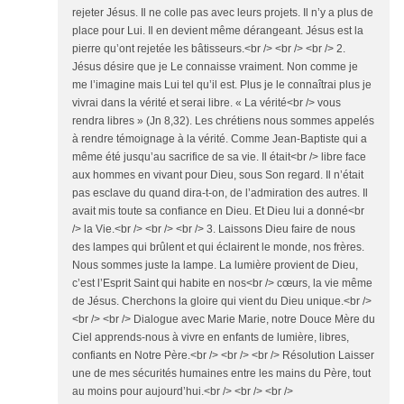
rejeter Jésus. Il ne colle pas avec leurs projets. Il n’y a plus de
place pour Lui. Il en devient même dérangeant. Jésus est la
pierre qu’ont rejetée les bâtisseurs.<br /> <br /> <br /> 2.
Jésus désire que je Le connaisse vraiment. Non comme je
me l’imagine mais Lui tel qu’il est. Plus je le connaîtrai plus je
vivrai dans la vérité et serai libre. « La vérité<br /> vous
rendra libres » (Jn 8,32). Les chrétiens nous sommes appelés
à rendre témoignage à la vérité. Comme Jean-Baptiste qui a
même été jusqu’au sacrifice de sa vie. Il était<br /> libre face
aux hommes en vivant pour Dieu, sous Son regard. Il n’était
pas esclave du quand dira-t-on, de l’admiration des autres. Il
avait mis toute sa confiance en Dieu. Et Dieu lui a donné<br
/> la Vie.<br /> <br /> <br /> 3. Laissons Dieu faire de nous
des lampes qui brûlent et qui éclairent le monde, nos frères.
Nous sommes juste la lampe. La lumière provient de Dieu,
c’est l’Esprit Saint qui habite en nos<br /> cœurs, la vie même
de Jésus. Cherchons la gloire qui vient du Dieu unique.<br />
<br /> <br /> Dialogue avec Marie Marie, notre Douce Mère du
Ciel apprends-nous à vivre en enfants de lumière, libres,
confiants en Notre Père.<br /> <br /> <br /> Résolution Laisser
une de mes sécurités humaines entre les mains du Père, tout
au moins pour aujourd’hui.<br /> <br /> <br />