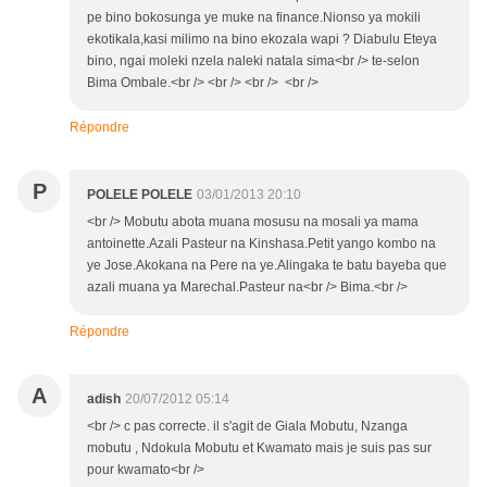
pe bino bokosunga ye muke na finance.Nionso ya mokili
ekotikala,kasi milimo na bino ekozala wapi ? Diabulu Eteya
bino, ngai moleki nzela naleki natala sima<br /> te-selon
Bima Ombale.<br /> <br /> <br /> <br />
Répondre
P
POLELE POLELE
03/01/2013 20:10
<br /> Mobutu abota muana mosusu na mosali ya mama
antoinette.Azali Pasteur na Kinshasa.Petit yango kombo na
ye Jose.Akokana na Pere na ye.Alingaka te batu bayeba que
azali muana ya Marechal.Pasteur na<br /> Bima.<br />
Répondre
A
adish
20/07/2012 05:14
<br /> c pas correcte. il s'agit de Giala Mobutu, Nzanga
mobutu , Ndokula Mobutu et Kwamato mais je suis pas sur
pour kwamato<br />