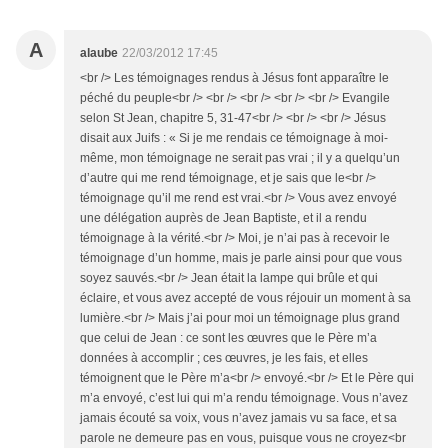
A
alaube
22/03/2012 17:45
<br /> Les témoignages rendus à Jésus font apparaître le
péché du peuple<br /> <br /> <br /> <br /> <br /> Evangile
selon St Jean, chapitre 5, 31-47<br /> <br /> <br /> Jésus
disait aux Juifs : « Si je me rendais ce témoignage à moi-
même, mon témoignage ne serait pas vrai ; il y a quelqu’un
d’autre qui me rend témoignage, et je sais que le<br />
témoignage qu’il me rend est vrai.<br /> Vous avez envoyé
une délégation auprès de Jean Baptiste, et il a rendu
témoignage à la vérité.<br /> Moi, je n’ai pas à recevoir le
témoignage d’un homme, mais je parle ainsi pour que vous
soyez sauvés.<br /> Jean était la lampe qui brûle et qui
éclaire, et vous avez accepté de vous réjouir un moment à sa
lumière.<br /> Mais j’ai pour moi un témoignage plus grand
que celui de Jean : ce sont les œuvres que le Père m’a
données à accomplir ; ces œuvres, je les fais, et elles
témoignent que le Père m’a<br /> envoyé.<br /> Et le Père qui
m’a envoyé, c’est lui qui m’a rendu témoignage. Vous n’avez
jamais écouté sa voix, vous n’avez jamais vu sa face, et sa
parole ne demeure pas en vous, puisque vous ne croyez<br