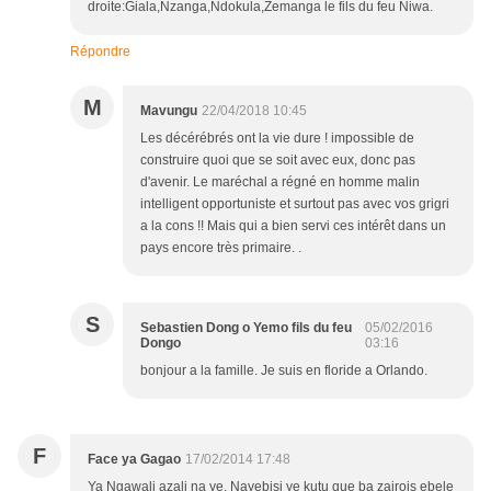
droite:Giala,Nzanga,Ndokula,Zemanga le fils du feu Niwa.
Répondre
M
Mavungu
22/04/2018 10:45
Les décérébrés ont la vie dure ! impossible de
construire quoi que se soit avec eux, donc pas
d'avenir. Le maréchal a régné en homme malin
intelligent opportuniste et surtout pas avec vos grigri
a la cons !! Mais qui a bien servi ces intérêt dans un
pays encore très primaire. .
S
Sebastien Dong o Yemo fils du feu
05/02/2016
Dongo
03:16
bonjour a la famille. Je suis en floride a Orlando.
F
Face ya Gagao
17/02/2014 17:48
Ya Ngawali azali na ye. Nayebisi ye kutu que ba zairois ebele