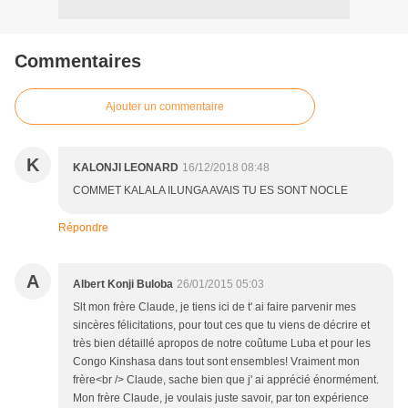
Commentaires
Ajouter un commentaire
K
KALONJI LEONARD
16/12/2018 08:48
COMMET KALALA ILUNGA AVAIS TU ES SONT NOCLE
Répondre
A
Albert Konji Buloba
26/01/2015 05:03
Slt mon frère Claude, je tiens ici de t' ai faire parvenir mes
sincères félicitations, pour tout ces que tu viens de décrire et
très bien détaillé apropos de notre coûtume Luba et pour les
Congo Kinshasa dans tout sont ensembles! Vraiment mon
frère<br /> Claude, sache bien que j' ai apprécié énormément.
Mon frère Claude, je voulais juste savoir, par ton expérience