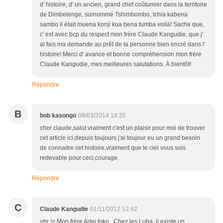
d' histoire, d' un ancien, grand chef coûtumier dans la territoire
de Dimbelenge, surnommé Tshimbombo, tchia kabena
sambo il était muena konji kua bena tumba voilà! Sache que,
c' est avec bcp du respect mon frère Claude Kangudie, que j'
ai fais ma demande au prêt de ta personne bien encré dans l'
histoire! Merci d' avance et bonne compréhension mon frère
Claude Kangudie, mes meilleures salutations. À bientôt!
Répondre
B
bob kasongo
08/03/2014 18:35
cher claude,salut vraiment c'est un plaisir pour moi de trouver
cet article ici,depuis toujours j'ai toujour eu un grand besoin
de connaitre cet histoire,vraiment que le ciel vous sois
redevable pour ceci,courage.
Répondre
C
Claude Kangudie
01/11/2012 12:42
<br /> Mon frère Adei toko...Chez les Luba, il existe un