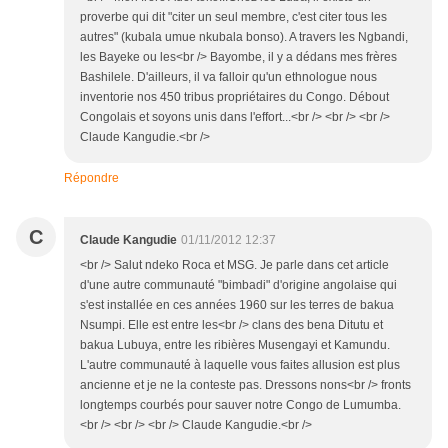
proverbe qui dit "citer un seul membre, c'est citer tous les
autres" (kubala umue nkubala bonso). A travers les Ngbandi,
les Bayeke ou les<br /> Bayombe, il y a dédans mes frères
Bashilele. D'ailleurs, il va falloir qu'un ethnologue nous
inventorie nos 450 tribus propriétaires du Congo. Débout
Congolais et soyons unis dans l'effort...<br /> <br /> <br />
Claude Kangudie.<br />
Répondre
C
Claude Kangudie
01/11/2012 12:37
<br /> Salut ndeko Roca et MSG. Je parle dans cet article
d'une autre communauté "bimbadi" d'origine angolaise qui
s'est installée en ces années 1960 sur les terres de bakua
Nsumpi. Elle est entre les<br /> clans des bena Ditutu et
bakua Lubuya, entre les ribières Musengayi et Kamundu.
L'autre communauté à laquelle vous faites allusion est plus
ancienne et je ne la conteste pas. Dressons nons<br /> fronts
longtemps courbés pour sauver notre Congo de Lumumba.
<br /> <br /> <br /> Claude Kangudie.<br />