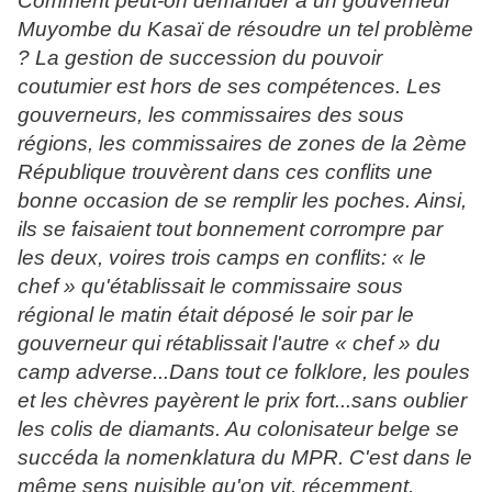
Comment peut-on demander à un gouverneur
Muyombe du Kasaï de résoudre un tel problème
? La gestion de succession du pouvoir
coutumier est hors de ses compétences. Les
gouverneurs, les commissaires des sous
régions, les commissaires de zones de la 2ème
République trouvèrent dans ces conflits une
bonne occasion de se remplir les poches. Ainsi,
ils se faisaient tout bonnement corrompre par
les deux, voires trois camps en conflits: « le
chef » qu'établissait le commissaire sous
régional le matin était déposé le soir par le
gouverneur qui rétablissait l'autre « chef » du
camp adverse...Dans tout ce folklore, les poules
et les chèvres payèrent le prix fort...sans oublier
les colis de diamants. Au colonisateur belge se
succéda la nomenklatura du MPR. C'est dans le
même sens nuisible qu'on vit, récemment,