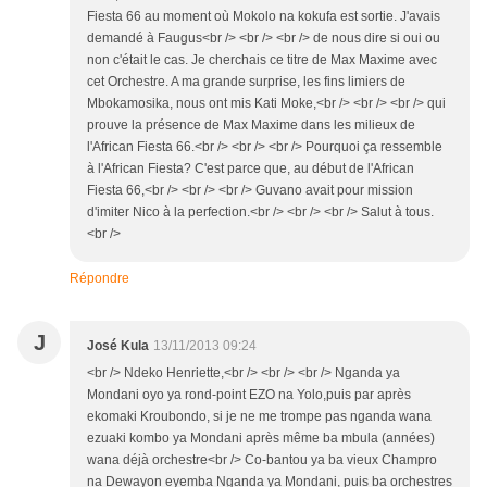
Fiesta 66 au moment où Mokolo na kokufa est sortie. J'avais
demandé à Faugus<br /> <br /> <br /> de nous dire si oui ou
non c'était le cas. Je cherchais ce titre de Max Maxime avec
cet Orchestre. A ma grande surprise, les fins limiers de
Mbokamosika, nous ont mis Kati Moke,<br /> <br /> <br /> qui
prouve la présence de Max Maxime dans les milieux de
l'African Fiesta 66.<br /> <br /> <br /> Pourquoi ça ressemble
à l'African Fiesta? C'est parce que, au début de l'African
Fiesta 66,<br /> <br /> <br /> Guvano avait pour mission
d'imiter Nico à la perfection.<br /> <br /> <br /> Salut à tous.
<br />
Répondre
J
José Kula
13/11/2013 09:24
<br /> Ndeko Henriette,<br /> <br /> <br /> Nganda ya
Mondani oyo ya rond-point EZO na Yolo,puis par après
ekomaki Kroubondo, si je ne me trompe pas nganda wana
ezuaki kombo ya Mondani après même ba mbula (années)
wana déjà orchestre<br /> Co-bantou ya ba vieux Champro
na Dewayon eyemba Nganda ya Mondani, puis ba orchestres