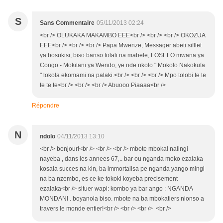
S
Sans Commentaire
05/11/2013 02:24
<br /> OLUKAKA MAKAMBO EEE<br /> <br /> <br /> OKOZUA
EEE<br /> <br /> <br /> Papa Mwenze, Messager abeti sifllet
ya bosukisi, biso banso tolali na mabele, LOSELO mwana ya
Congo - Mokitani ya Wendo, ye nde nkolo " Mokolo Nakokufa
" lokola ekomami na palaki.<br /> <br /> <br /> Mpo tolobi te te
te te te<br /> <br /> <br /> Abuooo Piaaaa<br />
Répondre
N
ndolo
04/11/2013 13:10
<br /> bonjour!<br /> <br /> <br /> mbote mboka! nalingi
nayeba , dans les annees 67,.. bar ou nganda moko ezalaka
kosala succes na kin, ba immortalisa pe nganda yango mingi
na ba nzembo, es ce ke tokoki koyeba precisement
ezalaka<br /> situer wapi: kombo ya bar ango : NGANDA
MONDANI . boyanola biso. mbote na ba mbokatiers nionso a
travers le monde entier!<br /> <br /> <br /> <br />