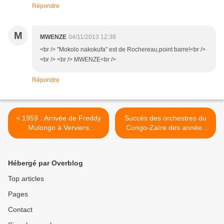
Répondre
M
MWENZE
04/11/2013 12:38
<br /> "Mokolo nakokufa" est de Rochereau,point barre!<br />
<br /> <br /> MWENZE<br />
Répondre
< 1959 : Arrivée de Freddy
Succès des orchestres du
Mulongo à Verviers
Congo-Zaïre des années
(Belgique)
’60 & ’70. >
Hébergé par Overblog
Top articles
Pages
Contact