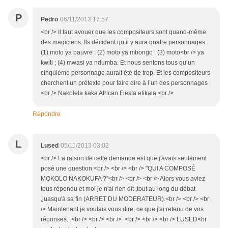
P
Pedro
06/11/2013 17:57
<br /> Il faut avouer que les compositeurs sont quand-même
des magiciens. Ils décident qu’il y aura quatre personnages :
(1) moto ya pauvre ; (2) moto ya mbongo ; (3) moto<br /> ya
kwiti ; (4) mwasi ya ndumba. Et nous sentons tous qu’un
cinquième personnage aurait été de trop. Et les compositeurs
cherchent un prétexte pour faire dire à l’un des personnages :
<br /> Nakolela kaka African Fiesta etikala.<br />
Répondre
L
Lused
05/11/2013 03:02
<br /> La raison de cette demande est que j'avais seulement
posé une question:<br /> <br /> <br /> "QUI A COMPOSÉ
MOKOLO NAKOKUFA ?"<br /> <br /> <br /> Alors vous aviez
tous répondu et moi je n'ai rien dit ,tout au long du débat
,juasqu'à sa fin (ARRET DU MODERATEUR).<br /> <br /> <br
/> Maintenant je voulais vous dire, ce que j'ai retenu de vos
réponses...<br /> <br /> <br /> <br /> <br /> <br /> LUSED<br