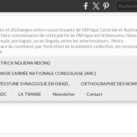
es et d'échanges entre ressortissants de l'Afrique Centrale et Austral
aire connaissance de cette partie de l'Afrique est le bienvenu. Nous
çais, portugais, ou en lingala, selon les interlocuteurs . Notre
are du continent, par l'entretien de la mémoire collective, en recour
té
ATRICK NGUEMA NDONG
EIN DE L‘ARMÉE NATIONALE CONGOLAISE (ANC)
VÉS D'UNE SYNAGOGUE EN ISRAËL
ORTHOGRAPHIE DES NOMS
RDC
LA TRANSE
Newsletter
Contact