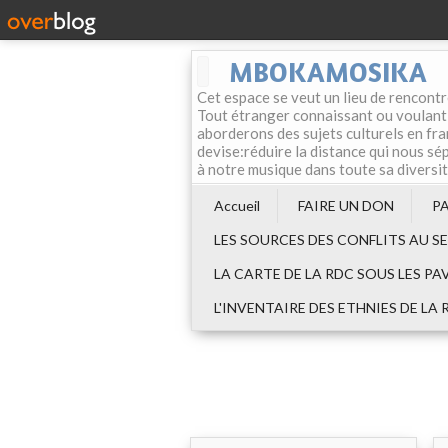
MBOKAMOSIKA
Cet espace se veut un lieu de rencontr
Tout étranger connaissant ou voulant f
aborderons des sujets culturels en fran
devise:réduire la distance qui nous sép
à notre musique dans toute sa diversi
Accueil
FAIRE UN DON
P
LES SOURCES DES CONFLITS AU S
LA CARTE DE LA RDC SOUS LES PA
L'INVENTAIRE DES ETHNIES DE LA 