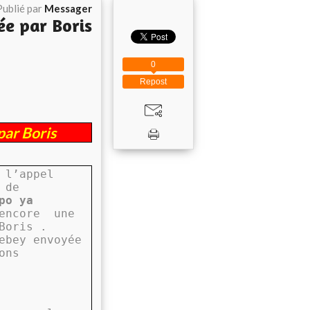
Publié par
Messager
ée par Boris
0
Repost
par Boris
 l’appel
 de
po ya
 encore
une
Boris .
ebey envoyée
ons