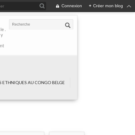
Connexion
+
Créer mon blog
e .
 y
ant
 ETHNIQUES AU CONGO BELGE