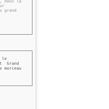
, nous la
ur
u grand
 le
et Grand
e morceau