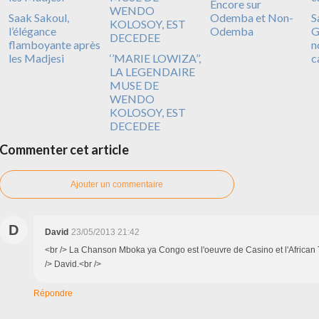
Encore sur
Saak Sakoul,
Odemba et Non-
S
l’élégance
Odemba
G
flamboyante après
n
les Madjesi
‘’MARIE LOWIZA’’,
c
LA LEGENDAIRE
MUSE DE
WENDO
KOLOSOY, EST
DECEDEE
Commenter cet article
Ajouter un commentaire
D
David
23/05/2013 21:42
<br /> La Chanson Mboka ya Congo est l'oeuvre de Casino et l'African 
/> David.<br />
Répondre