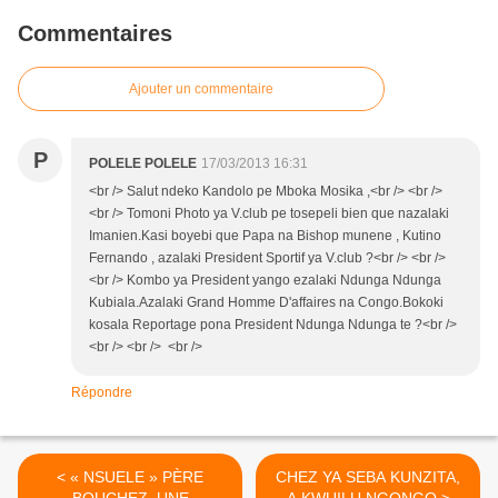
Commentaires
Ajouter un commentaire
P
POLELE POLELE
17/03/2013 16:31
<br /> Salut ndeko Kandolo pe Mboka Mosika ,<br /> <br />
<br /> Tomoni Photo ya V.club pe tosepeli bien que nazalaki
Imanien.Kasi boyebi que Papa na Bishop munene , Kutino
Fernando , azalaki President Sportif ya V.club ?<br /> <br />
<br /> Kombo ya President yango ezalaki Ndunga Ndunga
Kubiala.Azalaki Grand Homme D'affaires na Congo.Bokoki
kosala Reportage pona President Ndunga Ndunga te ?<br />
<br /> <br /> <br />
Répondre
< « NSUELE » PÈRE
CHEZ YA SEBA KUNZITA,
BOUCHEZ, UNE
A KWUILU NGONGO >