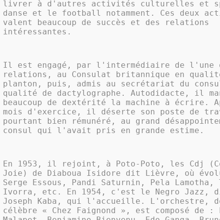
livrer à d'autres activités culturelles et s
danse et le football notamment. Ces deux act
valent beaucoup de succès et des relations
intéressantes.
Il est engagé, par l'intermédiaire de l'une 
relations, au Consulat britannique en qualit
planton, puis, admis au secrétariat du consu
qualité de dactylographe. Autodidacte, il ma
beaucoup de dextérité la machine à écrire. A
mois d'exercice, il déserte son poste de tra
pourtant bien rémunéré, au grand désappointe
consul qui l'avait pris en grande estime.
En 1953, il rejoint, à Poto-Poto, les Cdj (C
Joie) de Diaboua Isidore dit Lièvre, où évol
Serge Essous, Pandi Saturnin, Pela Lamotha, 
Ivorra, etc. En 1954, c'est le Negro Jazz, d
Joseph Kaba, qui l'accueille. L'orchestre, d
célèbre « Chez Faignond », est composé de : 
Malapet, Beniamino Bienvenu, Edo Ganga, Brun