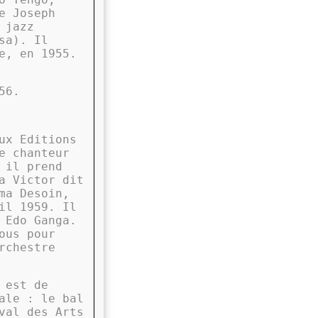
e Joseph
 jazz
sa). Il
e, en 1955.
56.
ux Editions
e chanteur
 il prend
a Victor dit
ma Desoin,
il 1959. Il
 Edo Ganga.
ous pour
rchestre
 est de
ale : le bal
val des Arts