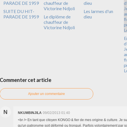
SUITE DU HIT-
Les larmes d'un
PARADE DE 1959
Le diplôme de
dieu
chauffeur de
Victorine Ndjoli
E
d
J
a
f
p
L
Commenter cet article
Ajouter un commentaire
N
NKUMBINJILA
09/02/2013 01:40
<br /> En tant que citoyen KONGO & fier de mes origine & culture. Je s
qu'un patronyme soit déformé ou tronqué. Parfois volontairement par son