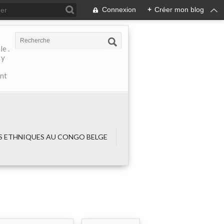
Connexion
+
Créer mon blog
e .
 y
ant
 ETHNIQUES AU CONGO BELGE