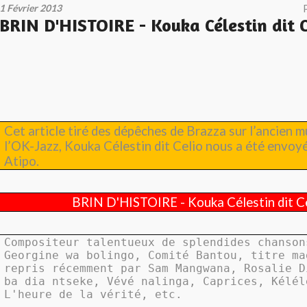
1 Février 2013
BRIN D'HISTOIRE - Kouka Célestin dit C
Cet article tiré des dépêches de Brazza sur l’ancien m
l’OK-Jazz, Kouka Célestin dit Celio nous a été envoy
Atipo.
BRIN D'HISTOIRE - Kouka Célestin dit C
Compositeur talentueux de splendides chanson
Georgine wa bolingo, Comité Bantou, titre ma
repris récemment par Sam Mangwana, Rosalie D
ba dia ntseke, Vévé nalinga, Caprices, Kélél
L'heure de la vérité, etc.