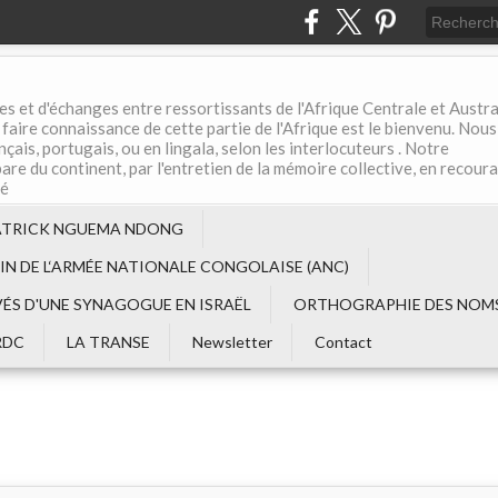
es et d'échanges entre ressortissants de l'Afrique Centrale et Austral
aire connaissance de cette partie de l'Afrique est le bienvenu. Nous
çais, portugais, ou en lingala, selon les interlocuteurs . Notre
are du continent, par l'entretien de la mémoire collective, en recour
té
ATRICK NGUEMA NDONG
EIN DE L‘ARMÉE NATIONALE CONGOLAISE (ANC)
VÉS D'UNE SYNAGOGUE EN ISRAËL
ORTHOGRAPHIE DES NOMS
RDC
LA TRANSE
Newsletter
Contact