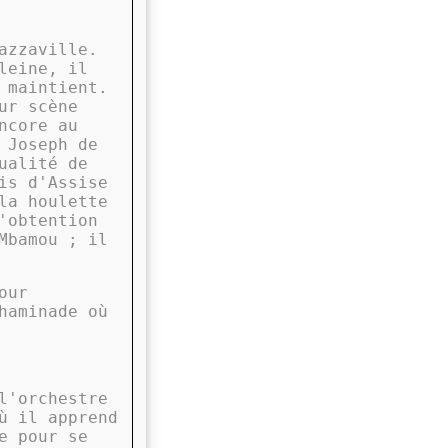
azzaville.
leine, il
 maintient.
ur scène
ncore au
 Joseph de
ualité de
is d'Assise
la houlette
'obtention
Mbamou ; il
our
haminade où
l'orchestre
ù il apprend
e pour se