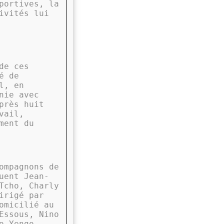
portives, la
ivités lui
de ces
é de
l, en
nie avec
près huit
vail,
ment du
ompagnons de
uent Jean-
Tcho, Charly
irigé par
omicilié au
Essous, Nino
o Yengo,