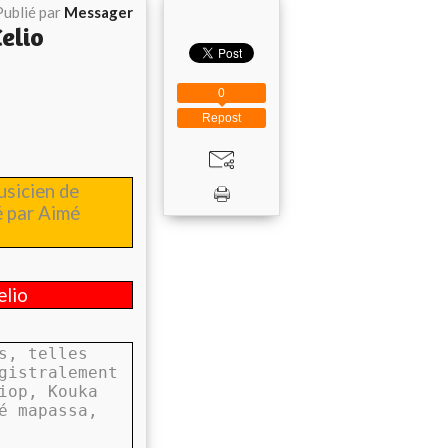
Publié par
Messager
elio
0
Repost
usicien de
é par Aimé
elio
s, telles
gistralement
iop, Kouka
é mapassa,