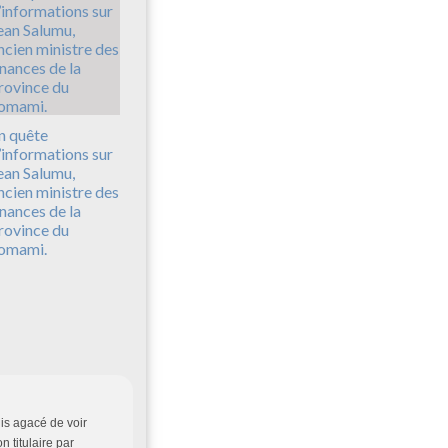
n quête
’informations sur
ean Salumu,
ncien ministre des
inances de la
rovince du
omami.
uis agacé de voir
 titulaire par