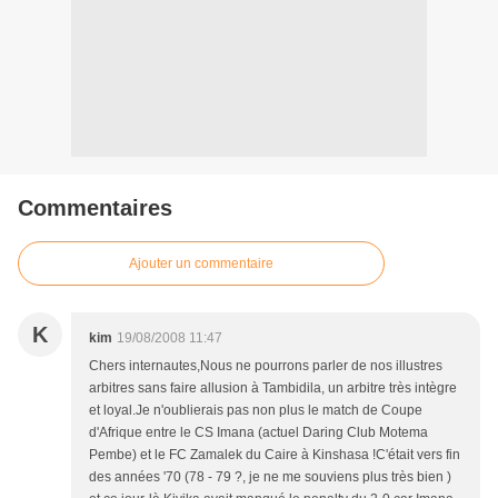
Commentaires
Ajouter un commentaire
K
kim
19/08/2008 11:47
Chers internautes,Nous ne pourrons parler de nos illustres
arbitres sans faire allusion à Tambidila, un arbitre très intègre
et loyal.Je n'oublierais pas non plus le match de Coupe
d'Afrique entre le CS Imana (actuel Daring Club Motema
Pembe) et le FC Zamalek du Caire à Kinshasa !C'était vers fin
des années '70 (78 - 79 ?, je ne me souviens plus très bien )