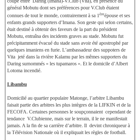
coupe entre
Daring (Imana)-V.Club (Vita), en présence du
général Mobutu dont ses préférences pour V.Club étaient
ère
connues de tout le monde, contrairement à sa 1
épouse et ses
enfants grands supporters d’Imana. Son geste qui selon certains,
était destiné à obtenir des faveurs de la part du président
Mobutu, entraîna des incidents graves au stade. Mobutu fut
précipitamment évacué du stade sans avoir été apostrophé par
quelques imaniens en furie. L’ambassadeur des suppoters de
Vita
jeté dans la rivière Kalamu par les mêmes supporters du
Daring surnommés « les tupamaros ». Et le domicile d’Albert
Lotoma incendié.
Libambu
Domicilié au quartier populaire Matonge, l’arbitre Libambu
faisait partie des arbitres les plus intègres de la LIFKIN et de la
FECOFA. Certaines personnes le soupçonnaient
cependant de
tendance
V.Clubienne, mais sur le terrain, il le ne manifestait
jamais. A la fin de sa carrière d’arbitre. Il
devint chroniqueur à
la Télévision Nationale où il expliquait les règles de football.