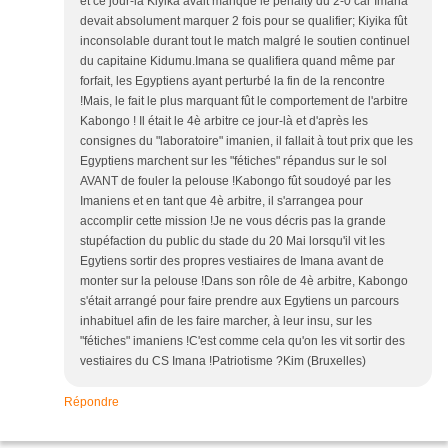
et ce jour-là Kiyika avait manqué le penalty du 2-0 car Imana
devait absolument marquer 2 fois pour se qualifier; Kiyika fût
inconsolable durant tout le match malgré le soutien continuel
du capitaine Kidumu.Imana se qualifiera quand même par
forfait, les Egyptiens ayant perturbé la fin de la rencontre
!Mais, le fait le plus marquant fût le comportement de l'arbitre
Kabongo ! Il était le 4è arbitre ce jour-là et d'après les
consignes du "laboratoire" imanien, il fallait à tout prix que les
Egyptiens marchent sur les "fétiches" répandus sur le sol
AVANT de fouler la pelouse !Kabongo fût soudoyé par les
Imaniens et en tant que 4è arbitre, il s'arrangea pour
accomplir cette mission !Je ne vous décris pas la grande
stupéfaction du public du stade du 20 Mai lorsqu'il vit les
Egytiens sortir des propres vestiaires de Imana avant de
monter sur la pelouse !Dans son rôle de 4è arbitre, Kabongo
s'était arrangé pour faire prendre aux Egytiens un parcours
inhabituel afin de les faire marcher, à leur insu, sur les
"fétiches" imaniens !C'est comme cela qu'on les vit sortir des
vestiaires du CS Imana !Patriotisme ?Kim (Bruxelles)
Répondre