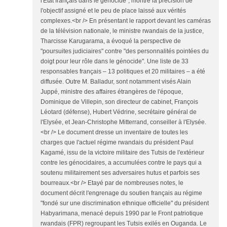
l'Etat français dans le génocide", montre la précision de
l'objectif assigné et le peu de place laissé aux vérités
complexes.<br /> En présentant le rapport devant les caméras
de la télévision nationale, le ministre rwandais de la justice,
Tharcisse Karugarama, a évoqué la perspective de
"poursuites judiciaires" contre "des personnalités pointées du
doigt pour leur rôle dans le génocide". Une liste de 33
responsables français – 13 politiques et 20 militaires – a été
diffusée. Outre M. Balladur, sont notamment visés Alain
Juppé, ministre des affaires étrangères de l'époque,
Dominique de Villepin, son directeur de cabinet, François
Léotard (défense), Hubert Védrine, secrétaire général de
l'Elysée, et Jean-Christophe Mitterrand, conseiller à l'Elysée.
<br /> Le document dresse un inventaire de toutes les
charges que l'actuel régime rwandais du président Paul
Kagamé, issu de la victoire militaire des Tutsis de l'extérieur
contre les génocidaires, a accumulées contre le pays qui a
soutenu militairement ses adversaires hutus et parfois ses
bourreaux.<br /> Etayé par de nombreuses notes, le
document décrit l'engrenage du soutien français au régime
"fondé sur une discrimination ethnique officielle" du président
Habyarimana, menacé depuis 1990 par le Front patriotique
rwandais (FPR) regroupant les Tutsis exilés en Ouganda. Le