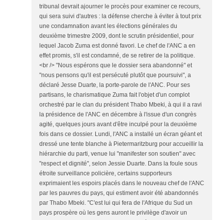
tribunal devrait ajourner le procès pour examiner ce recours,
qui sera suivi d'autres : la défense cherche à éviter à tout prix
une condamnation avant les élections générales du
deuxième trimestre 2009, dont le scrutin présidentiel, pour
lequel Jacob Zuma est donné favori. Le chef de l'ANC a en
effet promis, s'il est condamné, de se retirer de la politique.
<br /> "Nous espérons que le dossier sera abandonné" et
"nous pensons qu'il est persécuté plutôt que poursuivi", a
déclaré Jesse Duarte, la porte-parole de l'ANC. Pour ses
partisans, le charismatique Zuma fait l'objet d'un complot
orchestré par le clan du président Thabo Mbeki, à qui il a ravi
la présidence de l'ANC en décembre à l'issue d'un congrès
agité, quelques jours avant d'être inculpé pour la deuxième
fois dans ce dossier. Lundi, l'ANC a installé un écran géant et
dressé une tente blanche à Pietermaritzburg pour accueillir la
hiérarchie du parti, venue lui "manifester son soutien" avec
"respect et dignité", selon Jessie Duarte. Dans la foule sous
étroite surveillance policière, certains supporteurs
exprimaient les espoirs placés dans le nouveau chef de l'ANC
par les pauvres du pays, qui estiment avoir été abandonnés
par Thabo Mbeki. "C'est lui qui fera de l'Afrique du Sud un
pays prospère où les gens auront le privilège d'avoir un