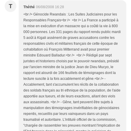
T
Théthé
06/08/2008 16:28
<br /> Génocide Rwandais : Les Suites Judiciaires pour les
Responsables Français<br /> <br /> La France a participé à
la mise en exécution d'un massacre qui a coûté la vie à 800
000 personnes. Les 331 pages du rapport rendu public mardi
5 août à Kigali assènent de graves accusations contre les
responsables civils et militaires français de cette époque de
cohabitation où François Mitterrand avait pour premier
ministre Edouard Balladur.<br /> <br /> Rédigé par sept
juristes et historiens choisis par le pouvoir rwandais, présidé
par l'ancien ministre de la justice Jean de Dieu Mucyo, le
rapport est alourdi de 166 feuillets de témoignages dont la
lecture suscite à la fois accablement et gêne.<br /> -
Accablement, tant s'accumulent les récits de la collaboration
des soldats français au tri ethnique de la population, de l'aide
apportée aux tueurs, et de leurs exactions, allant des viols
aux assassinats. <br /> - Gêne, tant peuvent être sujets à
manipulation des témoignages invérifiables de génocidaires
repentis, recueillis par leurs vainqueurs dans un pays
traumatisé et autoritaire. L'intitulé officiel de la commission,
"chargée de rassembler les preuves montrant l'implication de