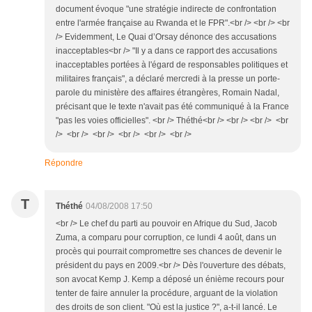
document évoque "une stratégie indirecte de confrontation
entre l'armée française au Rwanda et le FPR".<br /> <br /> <br
/> Evidemment, Le Quai d’Orsay dénonce des accusations
inacceptables<br /> "Il y a dans ce rapport des accusations
inacceptables portées à l'égard de responsables politiques et
militaires français", a déclaré mercredi à la presse un porte-
parole du ministère des affaires étrangères, Romain Nadal,
précisant que le texte n'avait pas été communiqué à la France
"pas les voies officielles". <br /> Théthé<br /> <br /> <br /> <br
/> <br /> <br /> <br /> <br /> <br />
Répondre
T
Théthé
04/08/2008 17:50
<br /> Le chef du parti au pouvoir en Afrique du Sud, Jacob
Zuma, a comparu pour corruption, ce lundi 4 août, dans un
procès qui pourrait compromettre ses chances de devenir le
président du pays en 2009.<br /> Dès l'ouverture des débats,
son avocat Kemp J. Kemp a déposé un énième recours pour
tenter de faire annuler la procédure, arguant de la violation
des droits de son client. "Où est la justice ?", a-t-il lancé. Le