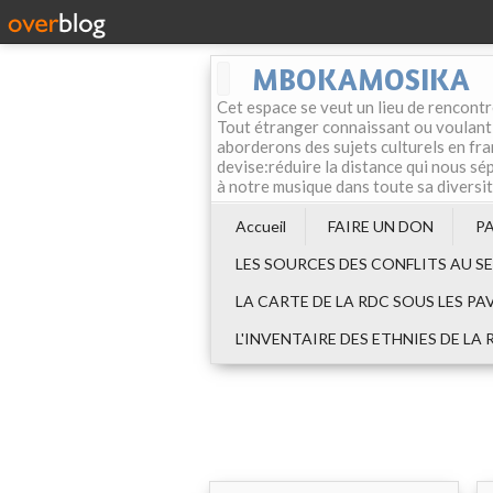
MBOKAMOSIKA
Cet espace se veut un lieu de rencontr
Tout étranger connaissant ou voulant f
aborderons des sujets culturels en fran
devise:réduire la distance qui nous sép
à notre musique dans toute sa diversi
Accueil
FAIRE UN DON
P
LES SOURCES DES CONFLITS AU S
LA CARTE DE LA RDC SOUS LES PA
L'INVENTAIRE DES ETHNIES DE LA 