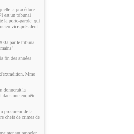
quelle la procédure
I est un tribunal
é la porte-parole, qui
'ancien vice-président
003 par le tribunal
umains".
la fin des années
 d'extradition, Mme
n donnerait la
lui dans une enquête
u procureur de la
tre chefs de crimes de
 maintenant rappeler