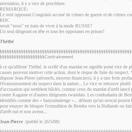
arrestation, il y a vice de procédure.
REMARQUE:
Le seul opposant Congolais accusé de crimes de guerre et de crimes con
RDC
serait "nous" en train de vivre à la mode RUSSE?
Un seul dirigeant en tête et tous les opposants en prison?
Théthé
§§§§§§§§§§§§§§§§§§§§§§§§§§§§§§§§§§§§§§§§§§§§§§§§§§§§§§§§
§§§§§§§§§§§§§§§§§§§Contrairement
à ce qu'affirme Théthé, le scellé d'un mandat ne signifie point vice de 
causes peuvent motiver cette action, dont le risque de fuite du suspect
dispose Jean-Pierre (aéronefs, moyens financiers), il y a une forte proba
l'évanouissement du suspect dans la nature... Le vice se retrouve plutôt 
d'accusation qui semblent bâclés, comme ceux du mandat d'arrêt lancé 
contre Kagame et d'autres dirigeants rwandais. Les combattants de Be
identifiés comme des « banyamulenge »... défauts qu'un avocat pourra t
pour essayer de bloquer l'extradition de Bemba vers la Hollande ou fai
d'arrêt nul et non avenu...
Jean-Pierre
(publié le 26/5/08)
§§§§§§§§§§§§§§§§§§§§§§§§§§§§§§§§§§§§§§§§§§§§§§§§§§§§§§§§