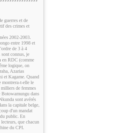
de guerres et de
tif des crimes et
nnées 2002-2003.
Congo entre 1998 et
'ordre de 3 à 4
 sont connus, je
anda en RDC (comme
même logique, on
raha, Azarias
ni et Kagame. Quand
 montrera-t-elle le
milliers de femmes
rère Botowamungu dans
e Nkunda sont avérés
ans la capitale belge,
 coup d'un mandat
ndu public. En
s lecteurs, que chacun
chine du CPI.