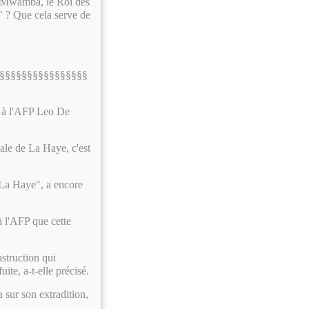
 Mwamba, le Roi des
" ? Que cela serve de
§§§§§§§§§§§§§§§§
ué à l'AFP Leo De
ale de La Haye, c'est
 La Haye", a encore
à l'AFP que cette
struction qui
te, a-t-elle précisé.
 sur son extradition,