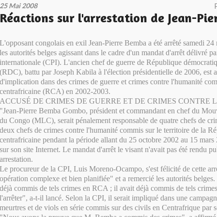
25 Mai 2008
Réactions sur l'arrestation de Jean-Pi
L'opposant congolais en exil Jean-Pierre Bemba a été arrêté samedi 24 
les autorités belges agissant dans le cadre d'un mandat d'arrêt délivré p
internationale (CPI). L'ancien chef de guerre de République démocrat
(RDC), battu par Joseph Kabila à l'élection présidentielle de 2006, est 
d'implication dans des crimes de guerre et crimes contre l'humanité c
centrafricaine (RCA) en 2002-2003.
ACCUSÉ DE CRIMES DE GUERRE ET DE CRIMES CONTRE 
"Jean-Pierre Bemba Gombo, président et commandant en chef du Mouv
du Congo (MLC), serait pénalement responsable de quatre chefs de cri
deux chefs de crimes contre l'humanité commis sur le territoire de la R
centrafricaine pendant la période allant du 25 octobre 2002 au 15 mars
sur son site Internet. Le mandat d'arrêt le visant n'avait pas été rendu p
arrestation.
Le procureur de la CPI, Luis Moreno-Ocampo, s'est félicité de cette arre
opération complexe et bien planifiée" et a remercié les autorités belge
déjà commis de tels crimes en RCA ; il avait déjà commis de tels crimes
l'arrêter", a-t-il lancé. Selon la CPI, il serait impliqué dans une campa
meurtres et de viols en série commis sur des civils en Centrafrique p