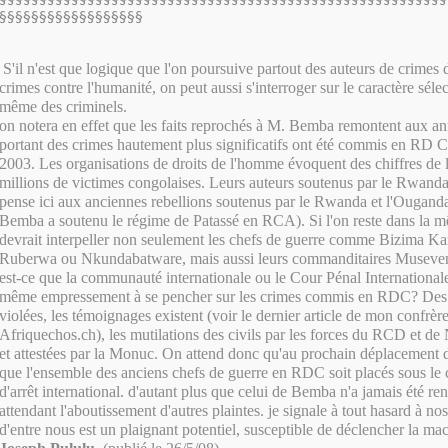
§§§§§§§§§§§§§§§§§§
S'il n'est que logique que l'on poursuive partout des auteurs de crimes 
crimes contre l'humanité, on peut aussi s'interroger sur le caractère sélec
même des criminels.
on notera en effet que les faits reprochés à M. Bemba remontent aux a
portant des crimes hautement plus significatifs ont été commis en RD 
2003. Les organisations de droits de l'homme évoquent des chiffres de l
millions de victimes congolaises. Leurs auteurs soutenus par le Rwanda
pense ici aux anciennes rebellions soutenus par le Rwanda et l'Oug
Bemba a soutenu le régime de Patassé en RCA). Si l'on reste dans la 
devrait interpeller non seulement les chefs de guerre comme Bizima Ka
Ruberwa ou Nkundabatware, mais aussi leurs commanditaires Museve
est-ce que la communauté internationale ou le Cour Pénal Internationale
même empressement à se pencher sur les crimes commis en RDC? Des 
violées, les témoignages existent (voir le dernier article de mon conf
Afriquechos.ch), les mutilations des civils par les forces du RCD et d
et attestées par la Monuc. On attend donc qu'au prochain déplacement d
que l'ensemble des anciens chefs de guerre en RDC soit placés sous le
d'arrêt international. d'autant plus que celui de Bemba n'a jamais été re
attendant l'aboutissement d'autres plaintes. je signale à tout hasard à no
d'entre nous est un plaignant potentiel, susceptible de déclencher la ma