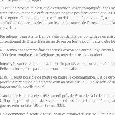
"C'est une procédure classique d'extradition, assez compliquée, dans la
simplifiée du mandat d'arrêt européen ne joue pas étant donné que la CP
d'exception. On peut donc penser à un délai de un à deux mois", a ajout
a refusé de donner des détails sur les circonstances de l'arrestation de l
congolais.
Par ailleurs, Jean-Pierre Bemba a été condamné par contumace en mai 2
correctionnel de Bruxelles à un an de prison ferme pour "traite d'être h
M. Bemba et sa femme étaient accusés d'avoir fait entrer illégalement à 
1990 deux employés en Belgique, où tous deux résidaient alors.
Interrogée sur cette condamnation et l'impact éventuel sur la procédure
Pellens a indiqué ne pas être au courant de l'affaire.
Mais "il serait possible de mettre en pause la condamnation. Est-ce qu'o
priorité à l'exécution d'une peine d'un an alors que la CPI a besoin de 
importante"?, a-t-elle ajouté.
Jean-Pierre Bemba a été arrêté samedi près de Bruxelles à la demande d
CPI qui le poursuit pour deux chefs de crimes contre l'humanité, et qua
guerre, entre octobre 2002 et mars 2003.
Cela commence à sentir le roussi pour ce criminel de guerre. Il faudrait