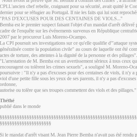
"Nous avons la preuve que M. Bemba a commis des crimes", a affirmé l
CPI.L'ancien chef rebelle, craignant pour sa sécurité, avait quitté le C
dernier pour se réfugier au Portugal. Il nie les faits qui lui sont reproché
"PAS D'EXCUSES POUR DES CENTAINES DE VIOLS..."
Bemba est le premier suspect faisant l'objet d'un mandat d'arrêt délivré 
cadre de l'enquête sur les événements survenus en République centrafri
2007 par le procureur Luis Moreno-Ocampo.
La CPI poursuit ses investigations sur ce qu'elle qualifie d'"attaque sy
généralisée contre la population civile" au cours de laquelle ont été co
actes de torture, des atteintes à la dignité de la personne et des pillages"
"L'arrestation de M. Bemba est un avertissement sérieux à tous ceux q
encouragent ou tolèrent les crimes sexuels", a souligné M. Moreno-Oc
poursuivre : "Il n'y a pas d'excuses pour des centaines de viols, il n'y a
viol d'une petite fille sous les yeux de ses parents, il n'y a pas d'excuse
ordonne,
autorise ou tolère que ses troupes commettent des viols et des pillages."
Théthé
publié dans le monde
§§§§§§§§§§§§§§§§§§§§§§§§§§§§§§§§§§§§§§§§§§§§§§§§§§§§§§§§
§§§§§§§§§§§§§§§§§§§§§
Si le mandat d'arrêt visant M. Jean Pierre Bemba n'avait pas été rendu 