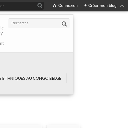
Connexion
+
Créer mon blog
e .
 y
ant
 ETHNIQUES AU CONGO BELGE