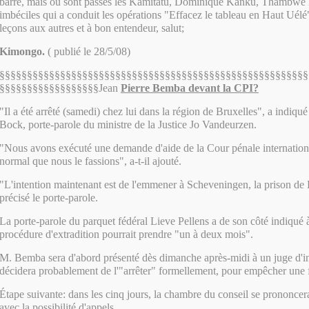
barre, mais où sont passés les Kamitatu, Dominique Kanku, Thambwe
imbéciles qui a conduit les opérations "Effacez le tableau en Haut Uélé
leçons aux autres et à bon entendeur, salut;
Kimongo.
( publié le 28/5/08)
§§§§§§§§§§§§§§§§§§§§§§§§§§§§§§§§§§§§§§§§§§§§§§§§§§§§§§§§
§§§§§§§§§§§§§§§§§§Jean
Pierre Bemba devant la CPI?
"Il a été arrêté (samedi) chez lui dans la région de Bruxelles", a indiq
Bock, porte-parole du ministre de la Justice Jo Vandeurzen.
"Nous avons exécuté une demande d'aide de la Cour pénale internation
normal que nous le fassions", a-t-il ajouté.
"L'intention maintenant est de l'emmener à Scheveningen, la prison de
précisé le porte-parole.
La porte-parole du parquet fédéral Lieve Pellens a de son côté indiqué 
procédure d'extradition pourrait prendre "un à deux mois".
M. Bemba sera d'abord présenté dès dimanche après-midi à un juge d'in
décidera probablement de l'"arrêter" formellement, pour empêcher une fui
Étape suivante: dans les cinq jours, la chambre du conseil se prononcera
avec la possibilité d'appels.