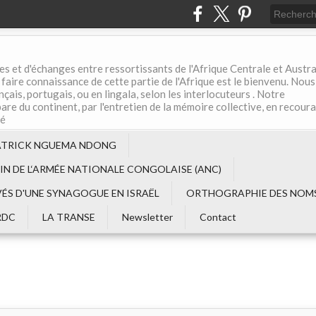
es et d'échanges entre ressortissants de l'Afrique Centrale et Austral
aire connaissance de cette partie de l'Afrique est le bienvenu. Nous
çais, portugais, ou en lingala, selon les interlocuteurs . Notre
are du continent, par l'entretien de la mémoire collective, en recour
té
ATRICK NGUEMA NDONG
EIN DE L‘ARMÉE NATIONALE CONGOLAISE (ANC)
VÉS D'UNE SYNAGOGUE EN ISRAËL
ORTHOGRAPHIE DES NOMS
RDC
LA TRANSE
Newsletter
Contact