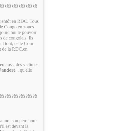
§§§§§§§§§§§§§§§§
s bientôt en RDC. Tous
é le Congo en zones
jourd'hui le pouvoir
s de congolais. Ils
nt tout, cette Cour
Est de la RDC,en
a eu aussi des victimes
 Pandore
", qu'elle
§§§§§§§§§§§§§§§§
Jeannot son père pour
'il est devant la