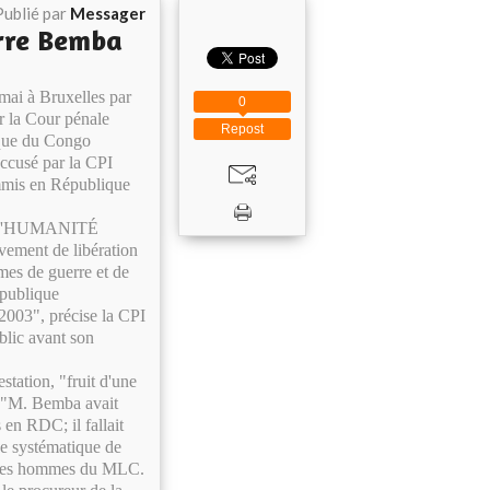
Publié par
Messager
erre Bemba
mai à Bruxelles par
0
ar la Cour pénale
Repost
ique du Congo
accusé par la CPI
ommis en République
L'HUMANITÉ
ement de libération
mes de guerre et de
épublique
 2003", précise la CPI
ublic avant son
station, "fruit d'une
s. "M. Bemba avait
 en RDC; il fallait
gne systématique de
ar ses hommes du MLC.