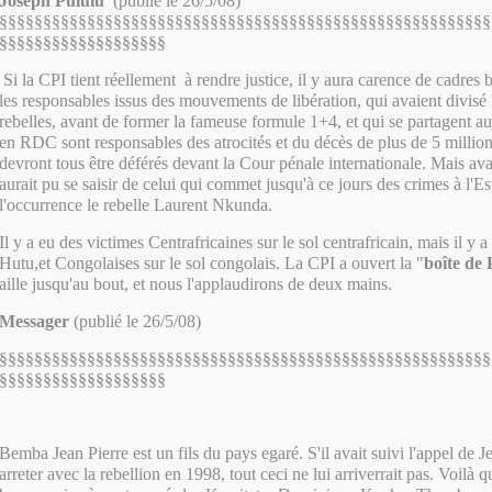
Joseph Pululu
(publié le 26/5/08)
§§§§§§§§§§§§§§§§§§§§§§§§§§§§§§§§§§§§§§§§§§§§§§§§§§§§§§§§
§§§§§§§§§§§§§§§§§§§
Si la CPI tient réellement à rendre justice, il y aura carence de cadre
les responsables issus des mouvements de libération, qui avaient divis
rebelles, avant de former la fameuse formule 1+4, et qui se partagent au
en RDC sont responsables des atrocités et du décès de plus de 5 million
devront tous être déférés devant la Cour pénale internationale. Mais ava
aurait pu se saisir de celui qui commet jusqu'à ce jours des crimes à l'
l'occurrence le rebelle Laurent Nkunda.
Il y a eu des victimes Centrafricaines sur le sol centrafricain, mais il y 
Hutu,et Congolaises sur le sol congolais. La CPI a ouvert la "
boîte de
aille jusqu'au bout, et nous l'applaudirons de deux mains.
Messager
(publié le 26/5/08)
§§§§§§§§§§§§§§§§§§§§§§§§§§§§§§§§§§§§§§§§§§§§§§§§§§§§§§§§
§§§§§§§§§§§§§§§§§§§
Bemba Jean Pierre est un fils du pays egaré. S'il avait suivi l'appel de 
arreter avec la rebellion en 1998, tout ceci ne lui arriverrait pas. Voilà qu