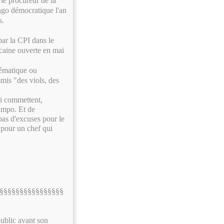
e procureur de la
ongo démocratique l'an
s.
par la CPI dans le
caine ouverte en mai
stématique ou
mmis "des viols, des
.
ui commettent,
ampo. Et de
 pas d'excuses pour le
s pour un chef qui
§§§§§§§§§§§§§§§§
public avant son