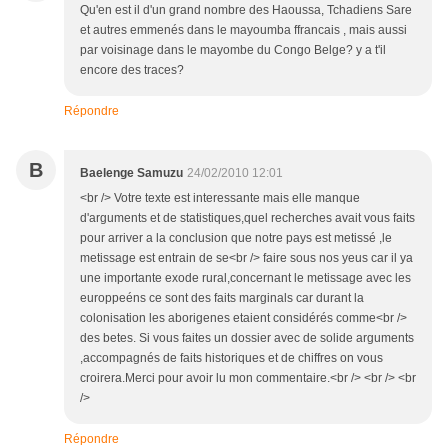
Qu'en est il d'un grand nombre des Haoussa, Tchadiens Sare
et autres emmenés dans le mayoumba ffrancais , mais aussi
par voisinage dans le mayombe du Congo Belge? y a t'il
encore des traces?
Répondre
B
Baelenge Samuzu
24/02/2010 12:01
<br /> Votre texte est interessante mais elle manque
d'arguments et de statistiques,quel recherches avait vous faits
pour arriver a la conclusion que notre pays est metissé ,le
metissage est entrain de se<br /> faire sous nos yeus car il ya
une importante exode rural,concernant le metissage avec les
europpeéns ce sont des faits marginals car durant la
colonisation les aborigenes etaient considérés comme<br />
des betes. Si vous faites un dossier avec de solide arguments
,accompagnés de faits historiques et de chiffres on vous
croirera.Merci pour avoir lu mon commentaire.<br /> <br /> <br
/>
Répondre