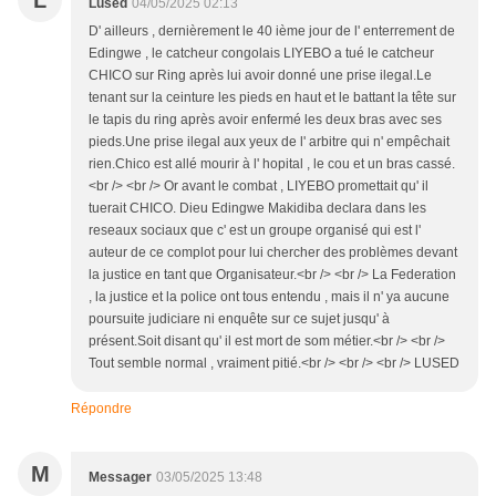
L
Lused
04/05/2025 02:13
D' ailleurs , dernièrement le 40 ième jour de l' enterrement de
Edingwe , le catcheur congolais LIYEBO a tué le catcheur
CHICO sur Ring après lui avoir donné une prise ilegal.Le
tenant sur la ceinture les pieds en haut et le battant la tête sur
le tapis du ring après avoir enfermé les deux bras avec ses
pieds.Une prise ilegal aux yeux de l' arbitre qui n' empêchait
rien.Chico est allé mourir à l' hopital , le cou et un bras cassé.
<br /> <br /> Or avant le combat , LIYEBO promettait qu' il
tuerait CHICO. Dieu Edingwe Makidiba declara dans les
reseaux sociaux que c' est un groupe organisé qui est l'
auteur de ce complot pour lui chercher des problèmes devant
la justice en tant que Organisateur.<br /> <br /> La Federation
, la justice et la police ont tous entendu , mais il n' ya aucune
poursuite judiciare ni enquête sur ce sujet jusqu' à
présent.Soit disant qu' il est mort de som métier.<br /> <br />
Tout semble normal , vraiment pitié.<br /> <br /> <br /> LUSED
Répondre
M
Messager
03/05/2025 13:48