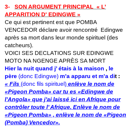
3-
SON ARGUMENT PRINCIPAL « L’
APPARITION D' EDINGWE »
Ce qui est pertinent est que POMBA
VENCEDOR déclare avoir rencontré Edingwe
après sa mort dans leur monde spirituel (des
catcheurs).
VOICI SES DECLATIONS SUR EDINGWE
MOTO NA NGENGE APRÈS SA MORT
Hier la nuit quand j’ étais à la maison
,
le
père
(donc Edingwe)
m’a apparu et m'a di
t :
« Fils
(donc fils spirituel)
enlève le nom de
«Pigeon Pomba» car tu es «Edingwe de
l’Angola» que j’ai laissé ici en Afrique pour
contrôler toute l’ Afrique. Enlève le nom de
«Pigeon Pomba» , enlève le nom de «Pigeon
(Pomba) Vencedor».