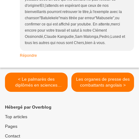
d'origine!Et j'attends en espérant que ceux de nos
bienveillants pourront retrouver le titre,à l'exemple avec la
chanson"Batulekele"mais titrée par erreur"Mabusele",ou
confirmer ce qui est affiché par youtube. En attente,merci
encore pour votre travail et salut à notre Clément
Ossinondé,Claude Kangudie,Sam Malonga,Pedro,Lused et
tous les autres qui nous sont Chers,bien à vous.
Répondre
< Le palmarès des
Les organes de presse des
diplômés en sciences
combattants angolais >
politiques et administratives
de Lovanium, de 1954 à
1970.
Hébergé par Overblog
Top articles
Pages
Contact