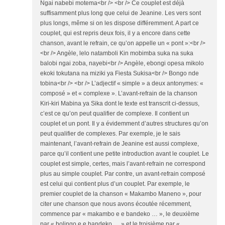
Ngai nabebi motema<br /> <br /> Ce couplet est déjà
suffisamment plus long que celui de Jeanine. Les vers sont
plus longs, même si on les dispose différemment. A part ce
couplet, qui est repris deux fois, il y a encore dans cette
chanson, avant le refrain, ce qu’on appelle un « pont »:<br />
<br /> Angèle, lelo natamboli Kin mobimba suka na suka
balobi ngai zoba, nayebi<br /> Angèle, ebongi opesa mikolo
ekoki tokutana na miziki ya Fiesta Sukisa<br /> Bongo nde
tobina<br /> <br /> L’adjectif « simple » a deux antonymes: «
composé » et « complexe ». L’avant-refrain de la chanson
Kiri-kiri Mabina ya Sika dont le texte est transcrit ci-dessus,
c’est ce qu’on peut qualifier de complexe. Il contient un
couplet et un pont. Il y a évidemment d’autres structures qu’on
peut qualifier de complexes. Par exemple, je le sais
maintenant, l’avant-refrain de Jeanine est aussi complexe,
parce qu’il contient une petite introduction avant le couplet. Le
couplet est simple, certes, mais l’avant-refrain ne correspond
plus au simple couplet. Par contre, un avant-refrain composé
est celui qui contient plus d’un couplet. Par exemple, le
premier couplet de la chanson « Makambo Maneno », pour
citer une chanson que nous avons écoutée récemment,
commence par « makambo e e bandeko … », le deuxième
par « bolingo e e bandeko … » et le troisième par «