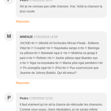
Pedro
17/02/2016 14:07
Ah! je ne connais pas cette chanson. Vrai. Voilà la chanson la
plus courte.
Répondre
M
MWENZE
17/02/2016 13:59
JACKIE<br /> (Mizélé et l'orchestre African-Fiesta - Editions
Vita)<br /> Couplet:<br /> Nayokaka sango o<br /> Baninga
na yébisa<br /> Balokaki ngai é <br /> Motéma na gnagi é
pasi o<br /> Refrain:<br /> Jackie yébisa ngai likambo oyo
o<br /> Ngai na koyokaka<br /> Mama yéla ngai pembéni i<br
/> Po ozongéla ngai<br /> (Fin)<br /> Pus court encore que
Jeanine de Johnny Bokélo. Qui dit mieux?
Répondre
P
Pedro
17/02/2016 12:01
Il faut vraiment qu’on ait la chance de réécouter les chansons.
Comme vous voyez, chers mbokatiers, je ne savais même