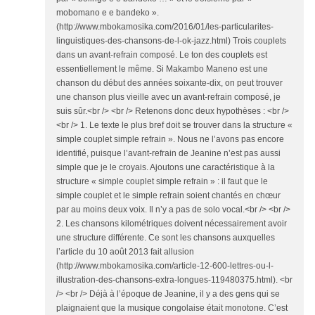
mobomano e e bandeko ».
(http://www.mbokamosika.com/2016/01/les-particularites-
linguistiques-des-chansons-de-l-ok-jazz.html) Trois couplets
dans un avant-refrain composé. Le ton des couplets est
essentiellement le même. Si Makambo Maneno est une
chanson du début des années soixante-dix, on peut trouver
une chanson plus vieille avec un avant-refrain composé, je
suis sûr.<br /> <br /> Retenons donc deux hypothèses : <br />
<br /> 1. Le texte le plus bref doit se trouver dans la structure «
simple couplet simple refrain ». Nous ne l’avons pas encore
identifié, puisque l’avant-refrain de Jeanine n’est pas aussi
simple que je le croyais. Ajoutons une caractéristique à la
structure « simple couplet simple refrain » : il faut que le
simple couplet et le simple refrain soient chantés en chœur
par au moins deux voix. Il n’y a pas de solo vocal.<br /> <br />
2. Les chansons kilométriques doivent nécessairement avoir
une structure différente. Ce sont les chansons auxquelles
l’article du 10 août 2013 fait allusion
(http://www.mbokamosika.com/article-12-600-lettres-ou-l-
illustration-des-chansons-extra-longues-119480375.html). <br
/> <br /> Déjà à l’époque de Jeanine, il y a des gens qui se
plaignaient que la musique congolaise était monotone. C’est