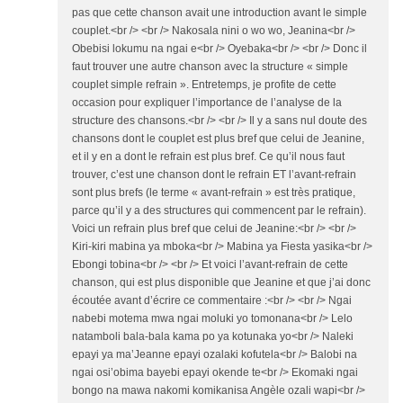
pas que cette chanson avait une introduction avant le simple
couplet.<br /> <br /> Nakosala nini o wo wo, Jeanina<br />
Obebisi lokumu na ngai e<br /> Oyebaka<br /> <br /> Donc il
faut trouver une autre chanson avec la structure « simple
couplet simple refrain ». Entretemps, je profite de cette
occasion pour expliquer l’importance de l’analyse de la
structure des chansons.<br /> <br /> Il y a sans nul doute des
chansons dont le couplet est plus bref que celui de Jeanine,
et il y en a dont le refrain est plus bref. Ce qu’il nous faut
trouver, c’est une chanson dont le refrain ET l’avant-refrain
sont plus brefs (le terme « avant-refrain » est très pratique,
parce qu’il y a des structures qui commencent par le refrain).
Voici un refrain plus bref que celui de Jeanine:<br /> <br />
Kiri-kiri mabina ya mboka<br /> Mabina ya Fiesta yasika<br />
Ebongi tobina<br /> <br /> Et voici l’avant-refrain de cette
chanson, qui est plus disponible que Jeanine et que j’ai donc
écoutée avant d’écrire ce commentaire :<br /> <br /> Ngai
nabebi motema mwa ngai moluki yo tomonana<br /> Lelo
natamboli bala-bala kama po ya kotunaka yo<br /> Naleki
epayi ya ma’Jeanne epayi ozalaki kofutela<br /> Balobi na
ngai osi’obima bayebi epayi okende te<br /> Ekomaki ngai
bongo na mawa nakomi komikanisa Angèle ozali wapi<br />